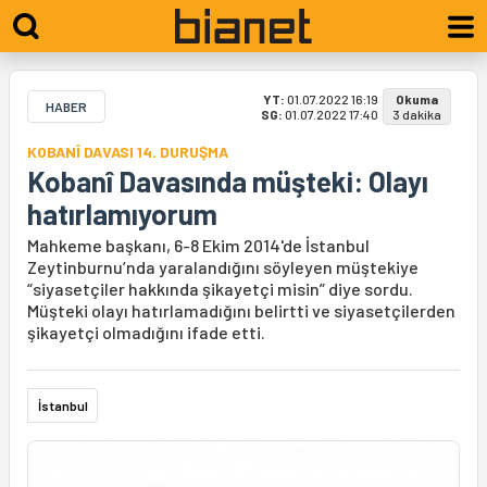
YT:
01.07.2022 16:19
Okuma
HABER
SG:
01.07.2022 17:40
3 dakika
KOBANÎ DAVASI 14. DURUŞMA
Kobanî Davasında müşteki: Olayı
hatırlamıyorum
Mahkeme başkanı, 6-8 Ekim 2014'de İstanbul
Zeytinburnu’nda yaralandığını söyleyen müştekiye
“siyasetçiler hakkında şikayetçi misin” diye sordu.
Müşteki olayı hatırlamadığını belirtti ve siyasetçilerden
şikayetçi olmadığını ifade etti.
İstanbul