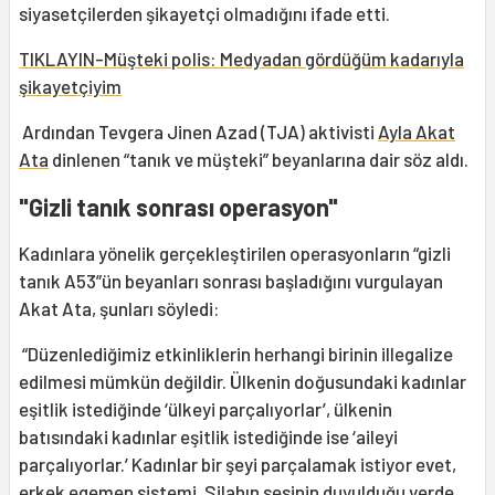
siyasetçilerden şikayetçi olmadığını ifade etti.
TIKLAYIN-Müşteki polis: Medyadan gördüğüm kadarıyla
şikayetçiyim
Ardından Tevgera Jinen Azad (TJA) aktivisti
Ayla Akat
Ata
dinlenen “tanık ve müşteki” beyanlarına dair söz aldı.
"Gizli tanık sonrası operasyon"
Kadınlara yönelik gerçekleştirilen operasyonların “gizli
tanık A53”ün beyanları sonrası başladığını vurgulayan
Akat Ata, şunları söyledi:
“Düzenlediğimiz etkinliklerin herhangi birinin illegalize
edilmesi mümkün değildir. Ülkenin doğusundaki kadınlar
eşitlik istediğinde ‘ülkeyi parçalıyorlar’, ülkenin
batısındaki kadınlar eşitlik istediğinde ise ‘aileyi
parçalıyorlar.’ Kadınlar bir şeyi parçalamak istiyor evet,
erkek egemen sistemi. Silahın sesinin duyulduğu yerde