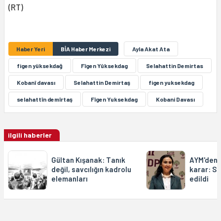
(RT)
Haber Yeri
BİA Haber Merkezi
Ayla Akat Ata
figen yüksekdağ
Fîgen Yûksekdag
Selahattin Demirtas
Kobanî davası
Selahattin Demirtaş
figen yuksekdag
selahattîn demîrtaş
Fîgen Yuksekdag
Kobani Davası
ilgili haberler
Gültan Kışanak: Tanık
AYM'den 
değil, savcılığın kadrolu
karar: Se
elemanları
edildi