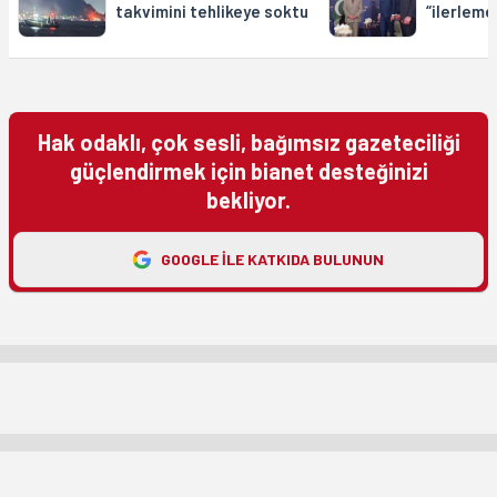
takvimini tehlikeye soktu
“ilerleme
Hak odaklı, çok sesli, bağımsız gazeteciliği
güçlendirmek için bianet desteğinizi
bekliyor.
GOOGLE ILE KATKIDA BULUNUN