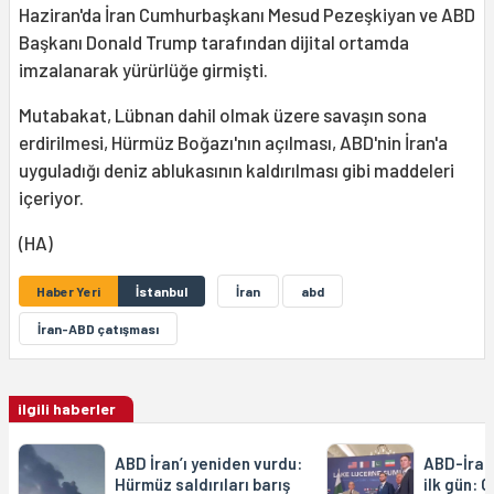
Haziran'da İran Cumhurbaşkanı Mesud Pezeşkiyan ve ABD
Başkanı Donald Trump tarafından dijital ortamda
imzalanarak yürürlüğe girmişti.
Mutabakat, Lübnan dahil olmak üzere savaşın sona
erdirilmesi, Hürmüz Boğazı'nın açılması, ABD'nin İran'a
uyguladığı deniz ablukasının kaldırılması gibi maddeleri
içeriyor.
(HA)
Haber Yeri
İstanbul
İran
abd
İran-ABD çatışması
ilgili haberler
ABD İran’ı yeniden vurdu:
ABD-İran
Hürmüz saldırıları barış
ilk gün: 