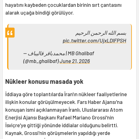
hayatını kaybeden çocuklardan birinin sırt çantasını
alarak uçağa bindiği görülüyor.
بسم الله الرحمن الرحیم
pic.twitter.com/UjxLDIFPSH
— محمدباقر قالیباف | MB Ghalibaf
(@mb_ghalibaf)
June 21, 2026
Nükleer konusu masada yok
İddiaya göre toplantılarda İran'ın nükleer faaliyetlerine
ilişkin konular görüşülmeyecek. Fars Haber Ajansı'na
konuşan ismi açıklanmayan İranlı, Uluslararası Atom
Enerjisi Ajansı Başkanı Rafael Mariano Grossi'nin
İsviçre'ye gittiği yönünde iddialar olduğunu belirtti.
Kaynak, Grossi'nin görüşmelerin yapıldığı yerde