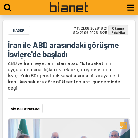
YT:
21.06.2026 16:21
Okuma
HABER
SG:
21.06.2026 16:25
2 dakika
İran ile ABD arasındaki görüşme
İsviçre'de başladı
ABD ve İran heyetleri, İslamabad Mutabakatı’nın
uygulanmasına ilişkin ilk teknik görüşmeler için
İsviçre’nin Bürgenstock kasabasında bir araya geldi.
İranlı kaynaklara göre nükleer toplantı gündeminde
değil.
BİA Haber Merkezi