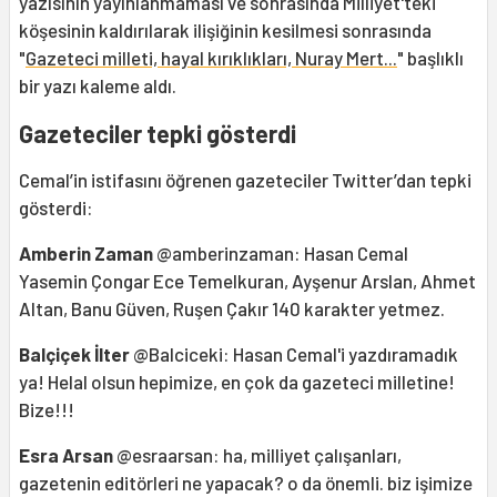
yazısının yayınlanmaması ve sonrasında Milliyet'teki
köşesinin kaldırılarak ilişiğinin kesilmesi sonrasında
"
Gazeteci milleti, hayal kırıklıkları, Nuray Mert...
" başlıklı
bir yazı kaleme aldı.
Gazeteciler tepki gösterdi
Cemal’in istifasını öğrenen gazeteciler Twitter’dan tepki
gösterdi:
Amberin Zaman
@amberinzaman: Hasan Cemal
Yasemin Çongar Ece Temelkuran, Ayşenur Arslan, Ahmet
Altan, Banu Güven, Ruşen Çakır 140 karakter yetmez.
Balçiçek İlter
@Balciceki: Hasan Cemal'i yazdıramadık
ya! Helal olsun hepimize, en çok da gazeteci milletine!
Bize!!!
Esra Arsan
@esraarsan: ha, milliyet çalışanları,
gazetenin editörleri ne yapacak? o da önemli. biz işimize