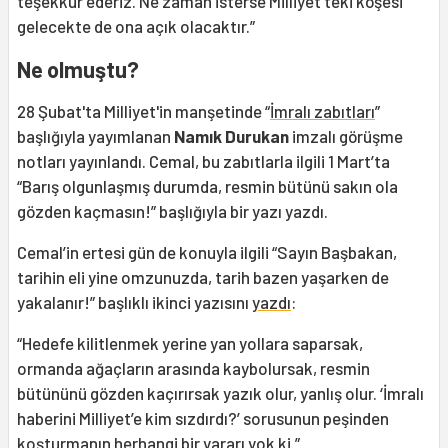
teşekkür ederiz. Ne zaman isterse Milliyet’teki köşesi
gelecekte de ona açık olacaktır.”
Ne olmuştu?
28 Şubat'ta Milliyet'in manşetinde “
İmralı zabıtları
”
başlığıyla yayımlanan
Namık Durukan
imzalı görüşme
notları yayınlandı. Cemal, bu zabıtlarla ilgili 1 Mart’ta
“Barış olgunlaşmış durumda, resmin bütünü sakın ola
gözden kaçmasın!” başlığıyla bir yazı yazdı.
Cemal’in ertesi gün de konuyla ilgili “Sayın Başbakan,
tarihin eli yine omzunuzda, tarih bazen yaşarken de
yakalanır!” başlıklı ikinci yazısını
yazdı
:
“Hedefe kilitlenmek yerine yan yollara saparsak,
ormanda ağaçların arasında kaybolursak, resmin
bütününü gözden kaçırırsak yazık olur, yanlış olur. ‘İmralı
haberini Milliyet’e kim sızdırdı?’ sorusunun peşinden
koşturmanın herhangi bir yararı yok ki.”