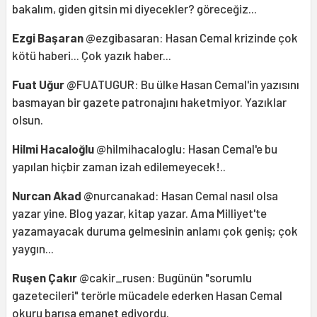
bakalım, giden gitsin mi diyecekler? göreceğiz...
Ezgi Başaran
@ezgibasaran: Hasan Cemal krizinde çok
kötü haberi... Çok yazık haber...
Fuat Uğur
@FUATUGUR: Bu ülke Hasan Cemal'in yazısını
basmayan bir gazete patronajını haketmiyor. Yazıklar
olsun.
Hilmi Hacaloğlu
@hilmihacaloglu: Hasan Cemal'e bu
yapılan hiçbir zaman izah edilemeyecek!..
Nurcan Akad
@nurcanakad: Hasan Cemal nasıl olsa
yazar yine. Blog yazar, kitap yazar. Ama Milliyet'te
yazamayacak duruma gelmesinin anlamı çok geniş; çok
yaygın...
Ruşen Çakır
@cakir_rusen: Bugünün "sorumlu
gazetecileri" terörle mücadele ederken Hasan Cemal
okuru barışa emanet ediyordu.