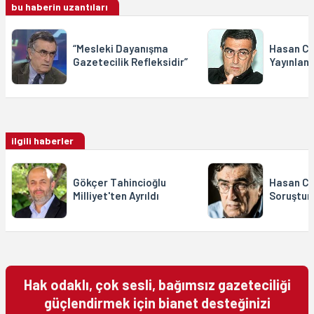
bu haberin uzantıları
“Mesleki Dayanışma
Hasan Ce
Gazetecilik Refleksidir”
Yayınlan
ilgili haberler
Gökçer Tahincioğlu
Hasan Ce
Milliyet'ten Ayrıldı
Soruştur
Hak odaklı, çok sesli, bağımsız gazeteciliği
güçlendirmek için bianet desteğinizi