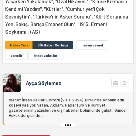
Yaşarken Yakalamak", "Özal Hikâyesi", "Kimse Kızmasın
Kendimi Yazdım'', ''Kürtler", "Cumhuriyet'i Çok
Sevmiştim", "Türkiye'nin Asker Sorunu", "Kürt Sorununa
Yeni Bakış: Barışa Emanet Olun", ''1915: Ermeni
Soykırımı''. (AS)
Haber Yeri
BİA Haber Merkezi
hasan cemal
sansür
imralı zabıtları
Ayça Söylemez
bianet İnsan Hakları Editörü (2011-2024). BirGün’de Anonim adlı
köşeyi yazıyor. Vatan, Akşam, HaberTürk ve Hürriyet
gazetelerinin yazıişleri ve dış haberler bölümünde çalıştı. Güncel
Hukuk dergisinde...