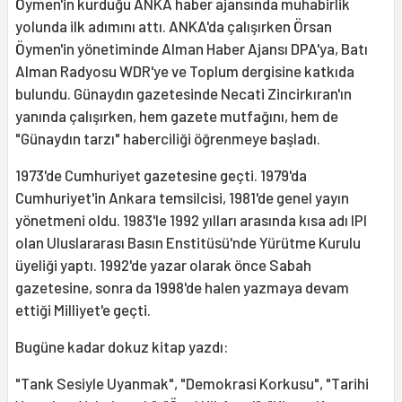
Öymen'in kurduğu ANKA haber ajansında muhabirlik
yolunda ilk adımını attı. ANKA'da çalışırken Örsan
Öymen'in yönetiminde Alman Haber Ajansı DPA'ya, Batı
Alman Radyosu WDR'ye ve Toplum dergisine katkıda
bulundu. Günaydın gazetesinde Necati Zincirkıran'ın
yanında çalışırken, hem gazete mutfağını, hem de
"Günaydın tarzı" haberciliği öğrenmeye başladı.
1973'de Cumhuriyet gazetesine geçti. 1979'da
Cumhuriyet'in Ankara temsilcisi, 1981'de genel yayın
yönetmeni oldu. 1983'le 1992 yılları arasında kısa adı IPI
olan Uluslararası Basın Enstitüsü'nde Yürütme Kurulu
üyeliği yaptı. 1992'de yazar olarak önce Sabah
gazetesine, sonra da 1998'de halen yazmaya devam
ettiği Milliyet'e geçti.
Bugüne kadar dokuz kitap yazdı:
"Tank Sesiyle Uyanmak", "Demokrasi Korkusu", "Tarihi