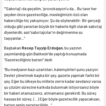
“‘Sabotaj’ı da geçelim, ‘provokasyon’u da... Bu tavır her
şeyden önce gazeteciliğe, mesleğimizin özü olan
haberciliğe hiç yakışmıyor. Şu da söylenebilir: Bir gerçeği
olduğu gibi yansıtan büyük bir haberle ilgili olarak sabotaj
diyenlerdir, asıl ‘sabotajcılar’ın değirmenine su
taşıyanlar...”
Başbakan
Recep Tayyip Erdoğan
, bu yazının
yayımlandığı gün Balıkesir'de yaptığı konuşmada
“Gazeteciliğiniz batsın” dedi:
“Bu medyanın bazı uzantıları, kalemşörleri şunu yazıyor.
Devlet yönetmek başka bir şey, gazete yapmak farklı bir
şey. Eğer bu ülkeye bu millete zerre kadar sevdanız varsa
şu çözüm sürecine katkıda bulunmak istiyorsanız böyle
bir haberi atamazsınız, atmamanız gerekirdi. Bu süreç
hassas bir süreç. (…) Eğer böyle gazetecilik yapacaksan,
batsın senin gazeteciliğin...”