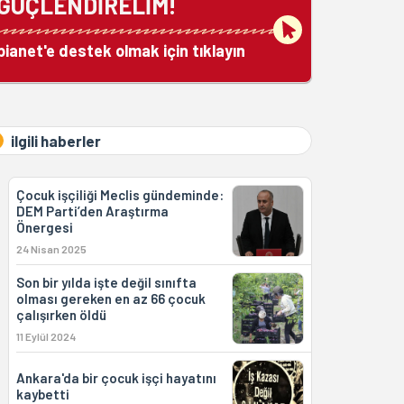
GÜÇLENDİRELİM!
bianet'e destek olmak için tıklayın
ilgili haberler
Çocuk işçiliği Meclis gündeminde:
DEM Parti’den Araştırma
Önergesi
24 Nisan 2025
Son bir yılda işte değil sınıfta
olması gereken en az 66 çocuk
çalışırken öldü
11 Eylül 2024
Ankara'da bir çocuk işçi hayatını
kaybetti