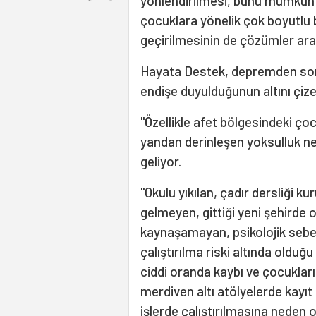
yönlendirilmesi, bunu mümkün kı
çocuklara yönelik çok boyutlu
geçirilmesinin de çözümler ara
Hayata Destek, depremden sonr
endişe duyulduğunun altını çize
"Özellikle afet bölgesindeki çoc
yandan derinleşen yoksulluk ned
geliyor.
"Okulu yıkılan, çadır dersliği
gelmeyen, gittiği yeni şehird
kaynaşamayan, psikolojik sebepl
çalıştırılma riski altında oldu
ciddi oranda kaybı ve çocukları
merdiven altı atölyelerde kayıt 
işlerde çalıştırılmasına neden o