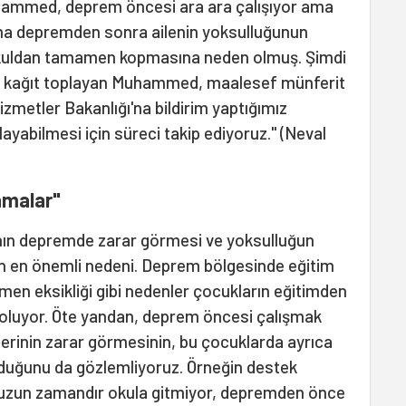
hammed, deprem öncesi ara ara çalışıyor ama
a depremden sonra ailenin yoksulluğunun
kuldan tamamen kopmasına neden olmuş. Şimdi
ve kağıt toplayan Muhammed, maalesef münferit
Hizmetler Bakanlığı'na bildirim yaptığımız
yabilmesi için süreci takip ediyoruz." (Neval
amalar"
nın depremde zarar görmesi ve yoksulluğun
şın en önemli nedeni. Deprem bölgesinde eğitim
en eksikliği gibi nedenler çocukların eğitimden
oluyor. Öte yandan, deprem öncesi çalışmak
lerinin zarar görmesinin, bu çocuklarda ayrıca
lduğunu da gözlemliyoruz. Örneğin destek
 uzun zamandır okula gitmiyor, depremden önce