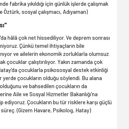
e fabrika yıkıldığı için günlük işlerde çalışmak
ride Öztürk, sosyal çalışmacı, Adıyaman)
sı"
'da hâlâ çok net hissediliyor. Ve deprem sonrası
emiyoruz. Çünkü temel ihtiyaçların bile
nıyor ve ailelerin ekonomik zorluklarla olumsuz
k çocuklar çalıştırılıyor. Yakın zamanda çok
 Hatay'da çocuklarla psikososyal destek etkinliği
ir yerde çocukların olduğu söylendi. Bu alana
si olduğunu ve bahsedilen çocukların da
zerine Aile ve Sosyal Hizmetler Bakanlığı'na
p ediyoruz. Çocukların bu tür risklere karşı güçlü
r süreç. (Gizem Havare, Psikolog, Hatay)