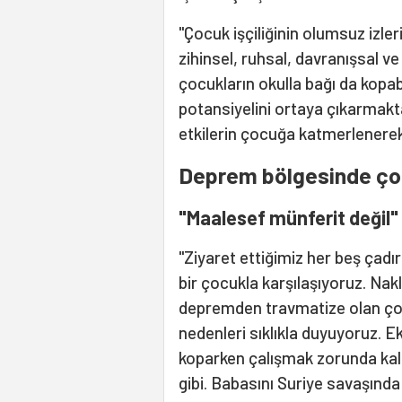
"Çocuk işçiliğinin olumsuz izl
zihinsel, ruhsal, davranışsal v
çocukların okulla bağı da kopa
potansiyelini ortaya çıkarmakt
etkilerin çocuğa katmerlenerek 
Deprem bölgesinde çoc
"Maalesef münferit değil"
"Ziyaret ettiğimiz her beş çad
bir çocukla karşılaşıyoruz. Nakl
depremden travmatize olan çoc
nedenleri sıklıkla duyuyoruz. E
koparken çalışmak zorunda ka
gibi. Babasını Suriye savaşında