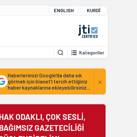
ENGLISH
KURDÎ
Kategoriler
Haberlerimizi Google'da daha sık
×
görmek için bianet'i tercih ettiğiniz
haber kaynaklarına ekleyebilirsiniz...
HAK ODAKLI, ÇOK SESLİ,
BAĞIMSIZ GAZETECİLİĞİ