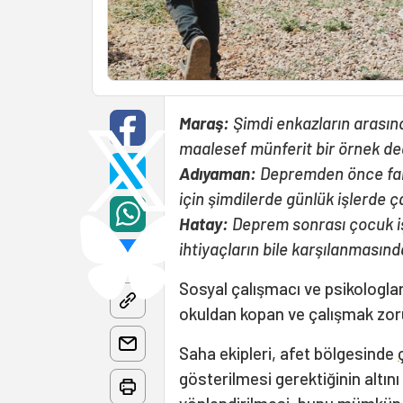
Maraş:
Şimdi enkazların arası
maalesef münferit bir örnek değ
Adıyaman:
Depremden önce fabr
için şimdilerde günlük işlerde ça
Hatay:
Deprem sonrası çocuk işç
ihtiyaçların bile karşılanmasınd
Sosyal çalışmacı ve psikologla
okuldan kopan ve çalışmak zoru
Saha ekipleri, afet bölgesinde
gösterilmesi gerektiğinin altını 