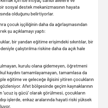
lmak için ise ihtiyaç sahibi ailelere ve
 bir sosyal destek mekanizmasının hayata
sında olduğunu belirtiyorlar.
a çocuk işçiliğinin daha da ağırlaşmasından
rek şu açıklamayı yaptı:
uklar, bir yandan eğitime erişimdeki sıkıntılar, bir
eniyle çalıştırılma riskine daha da açık hale
 kurulmayan, kurulu olana gidemeyen, öğretmeni
e okul kaydını tamamlayamayan, tamamlasa da
e eğitime ve geleceğe ilgisini yitiren çocukların
ğu gözleniyor. Afet bölgesinde geçim kaynaklarının
n 'ucuz iş gücü' olarak görülmesi, çocukların
dışı işlerde, enkaz aralarında hayati riski yüksek
luyor.