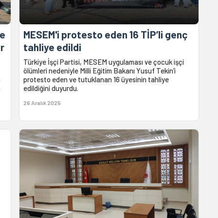
ne
MESEM'i protesto eden 16 TİP’li genç
r
tahliye edildi
Türkiye İşçi Partisi, MESEM uygulaması ve çocuk işçi
ölümleri nedeniyle Milli Eğitim Bakanı Yusuf Tekin’i
a
protesto eden ve tutuklanan 16 üyesinin tahliye
a
edildiğini duyurdu.
26 Aralık 2025