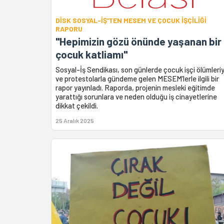
DİSK SOSYAL-İŞ'TEN MESEM VE ÇOCUK İŞÇİLİĞİ
RAPORU
"Hepimizin gözü önünde yaşanan bir
çocuk katliamı"
Sosyal-İş Sendikası, son günlerde çocuk işçi ölümleriy
ve protestolarla gündeme gelen MESEM’lerle ilgili bir
rapor yayınladı. Raporda, projenin mesleki eğitimde
yarattığı sorunlara ve neden olduğu iş cinayetlerine
dikkat çekildi.
25 Aralık 2025