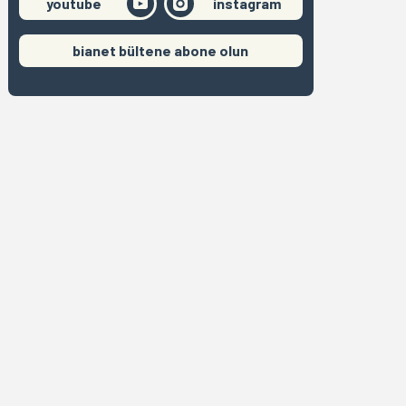
youtube
instagram
bianet bültene abone olun