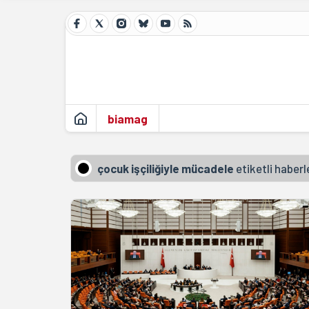
biamag
çocuk işçiliğiyle mücadele
etiketli haberl