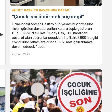
AHMET HASKİRO DAVASINDA KARAR
"Çocuk işçi öldürmek suç değil"
11 yaşındaki Ahmet Haskiro'nun yaşamını yitirmesine
ilişkin görülen davada verilen karara tepki gösteren
BİRTEK-SEN avukatı Tugay Bek, " Bu karardan
le
cesaret alan patronlar çocukları, haftalık 2.600 lira gibi
çok gülünç rakamlara günde 11-12 saat çalıştırmaya
devam edecek." dedi.
7 Kasım 2025