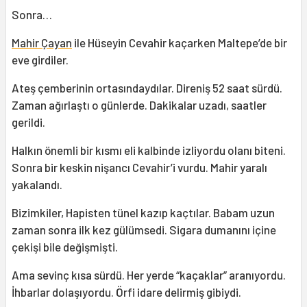
Sonra…
Mahir Çayan
ile Hüseyin Cevahir kaçarken Maltepe’de bir
eve girdiler.
Ateş çemberinin ortasındaydılar. Direniş 52 saat sürdü.
Zaman ağırlaştı o günlerde. Dakikalar uzadı, saatler
gerildi.
Halkın önemli bir kısmı eli kalbinde izliyordu olanı biteni.
Sonra bir keskin nişancı Cevahir’i vurdu. Mahir yaralı
yakalandı.
Bizimkiler, Hapisten tünel kazıp kaçtılar. Babam uzun
zaman sonra ilk kez gülümsedi. Sigara dumanını içine
çekişi bile değişmişti.
Ama sevinç kısa sürdü. Her yerde “kaçaklar” aranıyordu.
İhbarlar dolaşıyordu. Örfi idare delirmiş gibiydi.