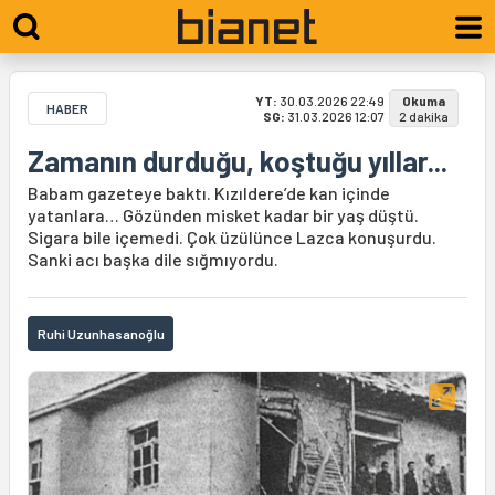
YT:
30.03.2026 22:49
Okuma
HABER
SG:
31.03.2026 12:07
2 dakika
Zamanın durduğu, koştuğu yıllar...
Babam gazeteye baktı. Kızıldere’de kan içinde
yatanlara… Gözünden misket kadar bir yaş düştü.
Sigara bile içemedi. Çok üzülünce Lazca konuşurdu.
Sanki acı başka dile sığmıyordu.
Ruhi Uzunhasanoğlu