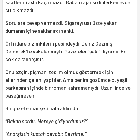
saatlerini asla kaçırmazdı. Babam ajansı dinlerken evde
çıt çıkmazdı.
Sorulara cevap vermezdi. Sigarayı üst üste yakar,
dumanın içine saklanırdı sanki.
Örfi idare bizimkilerin peşindeydi.
Deniz Gezmiş
Gemerek’te yakalanmıştı. Gazeteler “şaki” diyordu. En
çok da “anarşist”.
Onu ezgin, pişman, teslim olmuş göstermek için
ellerinden geleni yaptılar. Ama benim gözümde o, yeşil
parkasının içinde bir roman kahramanıydı. Uzun, ince ve
başeğmeyen.
Bir gazete manşeti hâlâ aklımda:
“Bakan sordu: Nereye gidiyordunuz?”
“Anarşistin küstah cevabı: Devrime.”