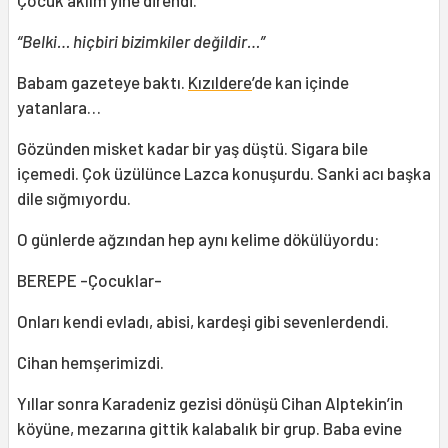
Çocuk aklım yine direndi.
“Belki… hiçbiri bizimkiler değildir…”
Babam gazeteye baktı.
Kızıldere
’de kan içinde
yatanlara…
Gözünden misket kadar bir yaş düştü. Sigara bile
içemedi. Çok üzülünce Lazca konuşurdu. Sanki acı başka
dile sığmıyordu.
O günlerde ağzından hep aynı kelime dökülüyordu:
BEREPE -Çocuklar-
Onları kendi evladı, abisi, kardeşi gibi sevenlerdendi.
Cihan hemşerimizdi.
Yıllar sonra Karadeniz gezisi dönüşü Cihan Alptekin’in
köyüne, mezarına gittik kalabalık bir grup. Baba evine