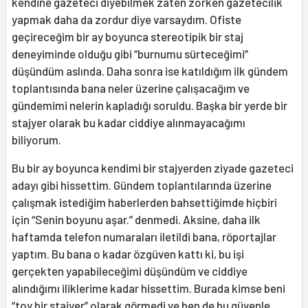
kendine gazeteci diyebilmek zaten zorken gazetecilik
yapmak daha da zordur diye varsaydım. Ofiste
geçireceğim bir ay boyunca stereotipik bir staj
deneyiminde olduğu gibi “burnumu sürteceğimi”
düşündüm aslında. Daha sonra ise katıldığım ilk gündem
toplantısında bana neler üzerine çalışacağım ve
gündemimi nelerin kapladığı soruldu. Başka bir yerde bir
stajyer olarak bu kadar ciddiye alınmayacağımı
biliyorum.
Bu bir ay boyunca kendimi bir stajyerden ziyade gazeteci
adayı gibi hissettim. Gündem toplantılarında üzerine
çalışmak istediğim haberlerden bahsettiğimde hiçbiri
için “Senin boyunu aşar.” denmedi. Aksine, daha ilk
haftamda telefon numaraları iletildi bana, röportajlar
yaptım. Bu bana o kadar özgüven kattı ki, bu işi
gerçekten yapabileceğimi düşündüm ve ciddiye
alındığımı iliklerime kadar hissettim. Burada kimse beni
“toy bir stajyer” olarak görmedi ve ben de bu güvenle