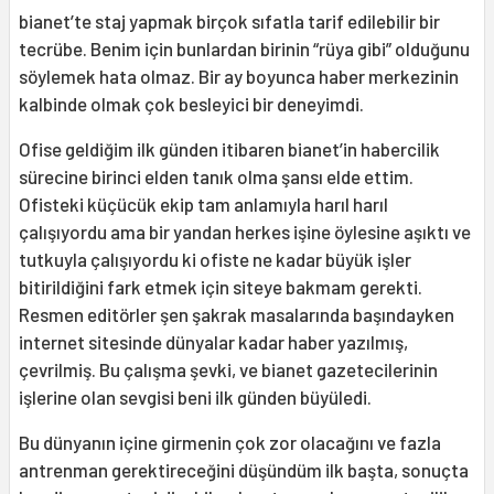
bianet’te staj yapmak birçok sıfatla tarif edilebilir bir
tecrübe. Benim için bunlardan birinin “rüya gibi” olduğunu
söylemek hata olmaz. Bir ay boyunca haber merkezinin
kalbinde olmak çok besleyici bir deneyimdi.
Ofise geldiğim ilk günden itibaren bianet’in habercilik
sürecine birinci elden tanık olma şansı elde ettim.
Ofisteki küçücük ekip tam anlamıyla harıl harıl
çalışıyordu ama bir yandan herkes işine öylesine aşıktı ve
tutkuyla çalışıyordu ki ofiste ne kadar büyük işler
bitirildiğini fark etmek için siteye bakmam gerekti.
Resmen editörler şen şakrak masalarında başındayken
internet sitesinde dünyalar kadar haber yazılmış,
çevrilmiş. Bu çalışma şevki, ve bianet gazetecilerinin
işlerine olan sevgisi beni ilk günden büyüledi.
Bu dünyanın içine girmenin çok zor olacağını ve fazla
antrenman gerektireceğini düşündüm ilk başta, sonuçta