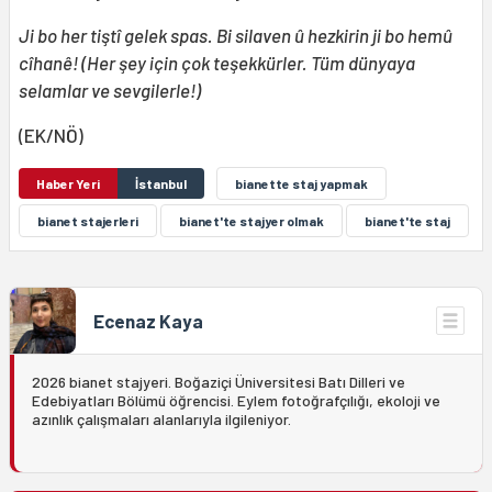
Ji bo her tiştî gelek spas. Bi silaven û hezkirin ji bo hemû
cîhanê! (Her şey için çok teşekkürler. Tüm dünyaya
selamlar ve sevgilerle!)
(EK/NÖ)
Haber Yeri
İstanbul
bianette staj yapmak
bianet stajerleri
bianet'te stajyer olmak
bianet'te staj
Ecenaz Kaya
2026 bianet stajyeri. Boğaziçi Üniversitesi Batı Dilleri ve
Edebiyatları Bölümü öğrencisi. Eylem fotoğrafçılığı, ekoloji ve
azınlık çalışmaları alanlarıyla ilgileniyor.