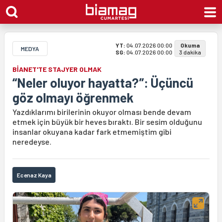
YT:
04.07.2026 00:00
Okuma
MEDYA
SG:
04.07.2026 00:00
3 dakika
BİANET'TE STAJYER OLMAK
“Neler oluyor hayatta?”: Üçüncü
göz olmayı öğrenmek
Yazdıklarımı birilerinin okuyor olması bende devam
etmek için büyük bir heves bıraktı. Bir sesim olduğunu
insanlar okuyana kadar fark etmemiştim gibi
neredeyse.
Ecenaz Kaya