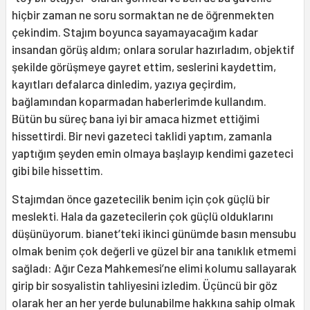
hiçbir zaman ne soru sormaktan ne de öğrenmekten
çekindim. Stajım boyunca sayamayacağım kadar
insandan görüş aldım; onlara sorular hazırladım, objektif
şekilde görüşmeye gayret ettim, seslerini kaydettim,
kayıtları defalarca dinledim, yazıya geçirdim,
bağlamından koparmadan haberlerimde kullandım.
Bütün bu süreç bana iyi bir amaca hizmet ettiğimi
hissettirdi. Bir nevi gazeteci taklidi yaptım, zamanla
yaptığım şeyden emin olmaya başlayıp kendimi gazeteci
gibi bile hissettim.
Stajımdan önce gazetecilik benim için çok güçlü bir
meslekti. Hala da gazetecilerin çok güçlü olduklarını
düşünüyorum. bianet’teki ikinci günümde basın mensubu
olmak benim çok değerli ve güzel bir ana tanıklık etmemi
sağladı: Ağır Ceza Mahkemesi’ne elimi kolumu sallayarak
girip bir sosyalistin tahliyesini izledim. Üçüncü bir göz
olarak her an her yerde bulunabilme hakkına sahip olmak