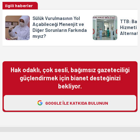
ilgili haberler
Sülük Vurulmasının Yol
TTB: Baka
Açabileceği Menenjit ve
Hizmeti 
Diğer Sorunların Farkında
Alternati
mıyız?
Hak odaklı, çok sesli, bağımsız gazeteciliği
güçlendirmek için bianet desteğinizi
bekliyor.
GOOGLE ILE KATKIDA BULUNUN