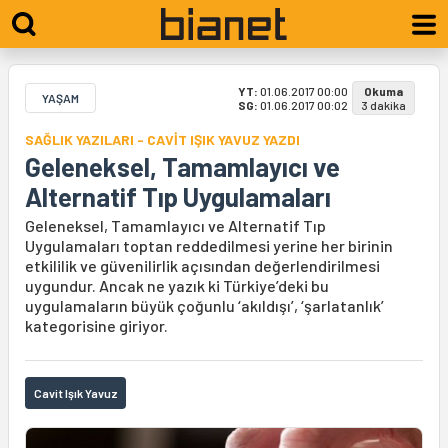
YT:
01.06.2017 00:00
Okuma
YAŞAM
SG:
01.06.2017 00:02
3 dakika
SAĞLIK YAZILARI - CAVİT IŞIK YAVUZ YAZDI
Geleneksel, Tamamlayıcı ve
Alternatif Tıp Uygulamaları
Geleneksel, Tamamlayıcı ve Alternatif Tıp
Uygulamaları toptan reddedilmesi yerine her birinin
etkililik ve güvenilirlik açısından değerlendirilmesi
uygundur. Ancak ne yazık ki Türkiye’deki bu
uygulamaların büyük çoğunlu ‘akıldışı’, ‘şarlatanlık’
kategorisine giriyor.
Cavit Işık Yavuz