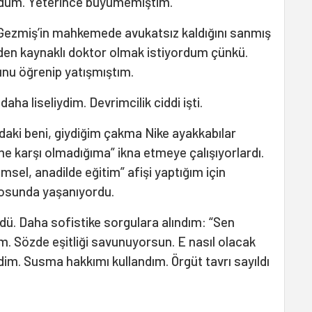
dum. Yeterince büyümemiştim.
 Gezmiş’in mahkemede avukatsız kaldığını sanmış
den kaynaklı doktor olmak istiyordum çünkü.
unu öğrenip yatışmıştım.
aha liseliydim. Devrimcilik ciddi işti.
aki beni, giydiğim çakma Nike ayakkabılar
e karşı olmadığıma” ikna etmeye çalışıyorlardı.
imsel, anadilde eğitim” afişi yaptığım için
otosunda yaşanıyordu.
dü. Daha sofistike sorgulara alındım: “Sen
m. Sözde eşitliği savunuyorsun. E nasıl olacak
dim. Susma hakkımı kullandım. Örgüt tavrı sayıldı