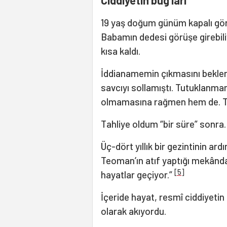
Ciddiyetin bug’ları
19 yaş doğum günüm kapalı gör
Babamın dedesi görüşe girebil
kısa kaldı.
İddianamemin çıkmasını beklerk
savcıyı sollamıştı. Tutuklanmam
olmamasına rağmen hem de. Ta
Tahliye oldum “bir süre” sonra.
Üç-dört yıllık bir gezintinin ar
Teoman’ın atıf yaptığı mekânda
[5]
hayatlar geçiyor.”
İçeride hayat, resmî ciddiyetin 
olarak akıyordu.