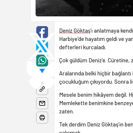
Deniz Göktaş
’ı anlatmaya ken
Harbiye’de hayatım geldi ve y
defterleri kurcaladı.
Çok güldüm Deniz’e. Cüretine, 
Aralarında belki hiçbir bağlant
çocukluğum çıkıyordu. Sonra lis
Mesele benim hikâyem değil. Hi
Memlekette benimkine benzeye
zaten.
Tek derdim Deniz Göktaş’ın be
çalışmak.