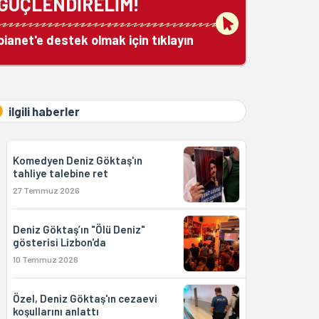
GÜÇLENDİRELİM!
bianet'e destek olmak için tıklayın
ilgili haberler
Komedyen Deniz Göktaş'ın
tahliye talebine ret
27 Temmuz 2026
Deniz Göktaş’ın "Ölü Deniz"
gösterisi Lizbon'da
10 Temmuz 2026
Özel, Deniz Göktaş'ın cezaevi
koşullarını anlattı