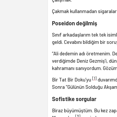
Çakmak kullanmadan sigaraları
Poseidon değilmiş
Sınıf arkadaşlarım tek tek isiml
geldi. Cevabını bildiğim bir so
“Ali dedemin adı öretmenim. De
verdiğimde Deniz Gezmiş’i, dün
kahramanı sanıyordum. Gözümde
[1]
Bir Tat Bir Doku’yu
duvarımda
Sonra “Gülünün Solduğu Akşa
Sofistike sorgular
Biraz büyümüştüm. Bu kez za
[3]