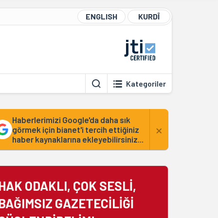
ENGLISH
KURDÎ
Kategoriler
Haberlerimizi Google'da daha sık
×
görmek için bianet'i tercih ettiğiniz
haber kaynaklarına ekleyebilirsiniz...
HAK ODAKLI, ÇOK SESLİ,
BAĞIMSIZ GAZETECİLİĞİ