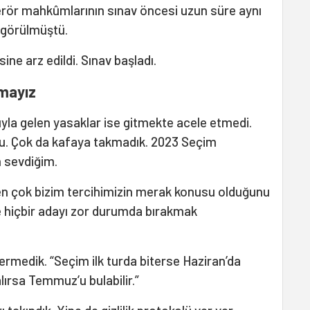
 terör mahkûmlarının sınav öncesi uzun süre aynı
 görülmüştü.
ine arz edildi. Sınav başladı.
kmayız
ıyla gelen yasaklar ise gitmekte acele etmedi.
u. Çok da kafaya takmadık. 2023 Seçim
 sevdiğim.
n çok bizim tercihimizin merak konusu olduğunu
e hiçbir adayı zor durumda bırakmak
k vermedik. “Seçim ilk turda biterse Haziran’da
alırsa Temmuz’u bulabilir.”