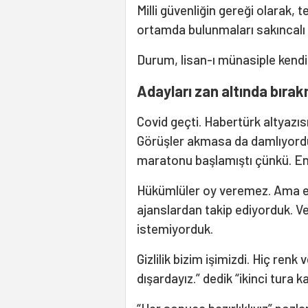
Milli güvenliğin gereği olarak,
ortamda bulunmaları sakıncalı
Durum, lisan-ı münasiple kendis
Adayları zan altında bıra
Covid geçti. Habertürk altyazıs
Görüşler akmasa da damlıyord
maratonu başlamıştı çünkü. En
Hükümlüler oy veremez. Ama e
ajanslardan takip ediyorduk. V
istemiyorduk.
Gizlilik bizim işimizdi. Hiç ren
dışardayız.” dedik “ikinci tura k