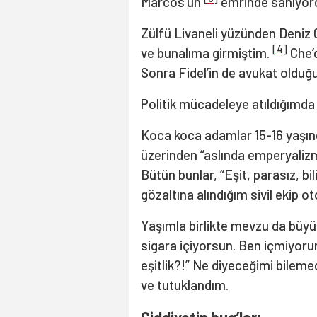
Marcos’un
emrinde sanıyor
Zülfü Livaneli yüzünden Deniz
[4]
ve bunalıma girmiştim.
Che’
Sonra Fidel’in de avukat olduğ
Politik mücadeleye atıldığımda d
Koca koca adamlar 15-16 yaşınd
üzerinden “aslında emperyalizm
Bütün bunlar, “Eşit, parasız, bil
gözaltına alındığım sivil ekip 
Yaşımla birlikte mevzu da büyü
sigara içiyorsun. Ben içmiyoru
eşitlik?!” Ne diyeceğimi bileme
ve tutuklandım.