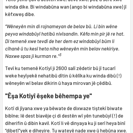
winda dike. Bi windabûna wan (ango bi windabûna xwe) jî
kêfxweş dibe.
“Wêneyên min di rojnameyan de belav bû. Li bin wêne
peyva windabûyî hatibû nivîsandin. Kêfa min pir jê re hat.
Di temenê xwe tevdî de her dem ez windabûyî bûm li
cîhanê û tu kesî heta niha wêneyên min belav nekiriye.
3
Naxwe spas ji kurman re.”
Tevî ku temenê Kotîyî ji 2600 salî zêdetir bû jî tucarî
weke heyîyekê nehatibû dîtin û kêlîka ku winda dibû (!)
wêneyên wî belav dikirin û haya mirovan jê çêdibû.
"Êşa Kotiyî êşeke bêhempa ye"
Kotî di jîyana xwe ya bêwate de dixwaze tiştekî biwate
bibîne; lê dest biavêje çi di destên wî yên tunebûyî (!) de
diherifin û dibin kavil. Kotî li vê dinyaya ku ji serî heya binî
“dibetî”yek e diheyire. Tu wateyê nade xwe û hebûna xwe.