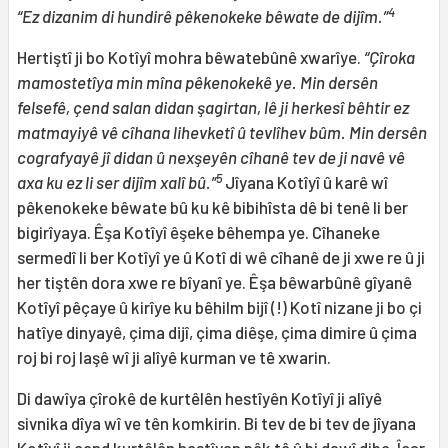
4
“Ez dizanim di hundirê pêkenokeke bêwate de dijîm.”
Hertiştî ji bo Kotîyî mohra bêwatebûnê xwarîye.
“Çîroka
mamostetîya min mîna pêkenokekê ye. Min dersên
felsefê, çend salan didan şagirtan, lê ji herkesî bêhtir ez
matmayiyê vê cîhana lihevketî û tevlîhev bûm. Min dersên
cografyayê jî didan û nexşeyên cîhanê tev de ji navê vê
5
axa ku ez li ser dijîm xalî bû.”
Jîyana Kotîyî û karê wî
pêkenokeke bêwate bû ku kê bibihîsta dê bi tenê li ber
bigirîyaya. Êşa Kotîyî êşeke bêhempa ye. Cîhaneke
sermedî li ber Kotîyî ye û Kotî di wê cîhanê de ji xwe re û ji
her tiştên dora xwe re bîyanî ye. Êşa bêwarbûnê gîyanê
Kotîyî pêçaye û kirîye ku bêhilm bijî (!) Kotî nizane ji bo çi
hatîye dinyayê, çima dijî, çima diêşe, çima dimire û çima
roj bi roj laşê wî ji alîyê kurman ve tê xwarin.
Di dawîya çîrokê de kurtêlên hestîyên Kotîyî ji alîyê
sivnika dîya wî ve tên komkirin. Bi tev de bi tev de jîyana