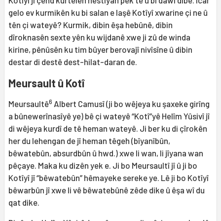
Kotîyî ji çend kurtêlên hestîyan pêk tê û bi dawî dibe. Îcar
gelo ev kurmikên ku bi salan e laşê Kotîyî xwarine çi ne û
tên çi wateyê? Kurmik, dibin êşa hebûnê, dibin
dîroknasên sexte yên ku wijdanê xwe ji zû de winda
kirine, pênûsên ku tim bûyer berovajî nivîsîne û dibin
destar di destê dest-hilat-daran de.
Meursault û Kotî
6
Meursaultê
Albert Camusî (ji bo wêjeya ku şaxeke girîng
a bûnewerînasîyê ye) bê çi wateyê “Kotî”yê Helîm Yûsivî jî
di wêjeya kurdî de tê heman wateyê. Ji ber ku di çîrokên
her du lehengan de jî heman têgeh (bîyanîbûn,
bêwatebûn, absurdbûn û hwd.) xwe li wan, li jîyana wan
pêçaye. Maka ku dizên yek e. Ji bo Meursaultî jî û ji bo
Kotîyî jî “bêwatebûn” hêmayeke sereke ye. Lê ji bo Kotîyî
bêwarbûn jî xwe li vê bêwatebûnê zêde dike û êşa wî du
qat dike.