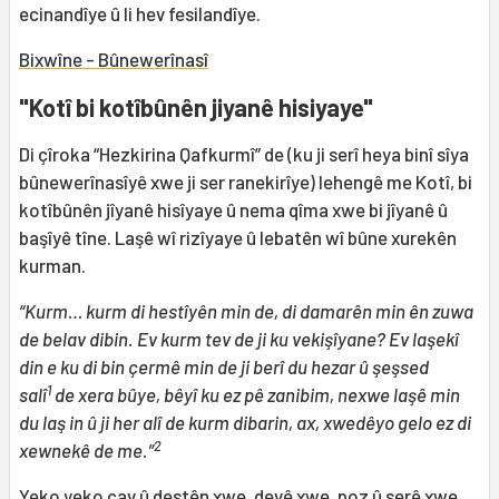
ecinandîye û li hev fesilandîye.
Bixwîne - Bûnewerînasî
"Kotî bi kotîbûnên jiyanê hisiyaye"
Di çîroka “Hezkirina Qafkurmî” de (ku ji serî heya binî sîya
bûnewerînasîyê xwe ji ser ranekirîye) lehengê me Kotî, bi
kotîbûnên jîyanê hisîyaye û nema qîma xwe bi jîyanê û
başîyê tîne. Laşê wî rizîyaye û lebatên wî bûne xurekên
kurman.
“Kurm… kurm di hestîyên min de, di damarên min ên zuwa
de belav dibin. Ev kurm tev de ji ku vekişîyane? Ev laşekî
din e ku di bin çermê min de ji berî du hezar û şeşsed
1
salî
de xera bûye, bêyî ku ez pê zanibim, nexwe laşê min
du laş in û ji her alî de kurm dibarin, ax, xwedêyo gelo ez di
2
xewnekê de me.”
Yeko yeko çav û destên xwe, devê xwe, poz û serê xwe