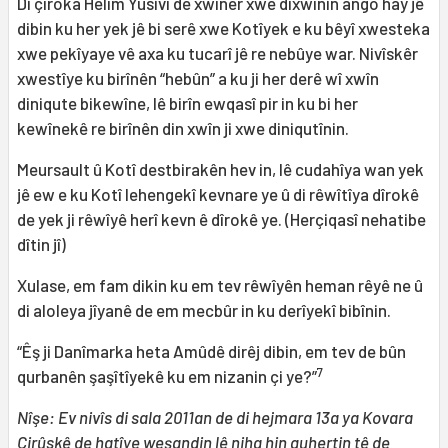
Di çîroka Helîm Yûsivî de xwîner xwe dixwînin ango hay jê
dibin ku her yek jê bi serê xwe Kotîyek e ku bêyî xwesteka
xwe pekîyaye vê axa ku tucarî jê re nebûye war. Nivîskêr
xwestîye ku birînên “hebûn” a ku ji her derê wî xwîn
diniqute bikewîne, lê birîn ewqasî pir in ku bi her
kewînekê re birînên din xwîn ji xwe diniqutînin.
Meursault û Kotî destbirakên hev in, lê cudahîya wan yek
jê ew e ku Kotî lehengekî kevnare ye û di rêwîtîya dîrokê
de yek ji rêwîyê herî kevn ê dîrokê ye. (Herçiqasî nehatibe
dîtin jî)
Xulase, em fam dikin ku em tev rêwîyên heman rêyê ne û
di aloleya jîyanê de em mecbûr in ku derîyekî bibînin.
“Êş ji Danîmarka heta Amûdê dirêj dibin, em tev de bûn
7
qurbanên şaşîtîyekê ku em nizanin çi ye?”
Nîşe: Ev nivîs di sala 2011an de di hejmara 13a ya Kovara
Çirûskê de hatîye weşandin lê niha hin guhertin tê de