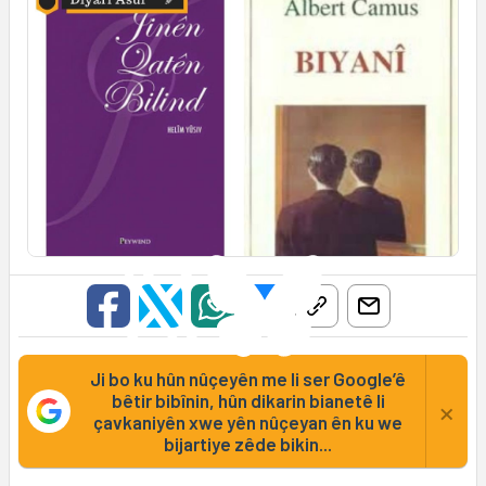
Ji bo ku hûn nûçeyên me li ser Google’ê
bêtir bibînin, hûn dikarin bianetê li
×
çavkaniyên xwe yên nûçeyan ên ku we
bijartiye zêde bikin...