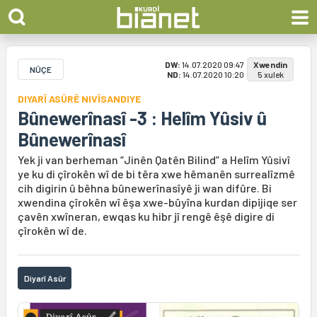
DW:
14.07.2020 09:47
Xwendin
NÛÇE
ND:
14.07.2020 10:20
5 xulek
DIYARÎ ASÛRÊ NIVÎSANDIYE
Bûnewerînasî -3 : Helîm Yûsiv û
Bûnewerînasî
Yek ji van berheman “Jinên Qatên Bilind” a Helîm Yûsivî
ye ku di çîrokên wî de bi têra xwe hêmanên surrealîzmê
cih digirin û bêhna bûnewerînasîyê ji wan difûre. Bi
xwendina çîrokên wî êşa xwe-bûyîna kurdan dipijiqe ser
çavên xwîneran, ewqas ku hibr jî rengê êşê digire di
çîrokên wî de.
Diyarî Asûr