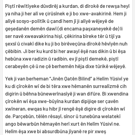
Piştî rêwîtîyeke dûvdirêj a kurdan, di dîrokê de rewşa heyî
ya niha ji her alî ve çirûsînek e ji bo xwe-avakirinê. Hem ji
alîyê sosyo-polîtîk û çandî hem jî ji alîyê wêjeyê de
geşedanên demên dawî (di encama paşxaneyekê de) li
ser navê xweavakirina hişî, çêkirina bîreke têr û tijî ya
şexsî û civakî dike ku ji bo birêveçûna dîrokê hêvîyên nuh
çêbibin. Ji ber ku kurd bi her awayî êşê nas dikin û bi êşa
hebûna xwe radizin û radibin, ev jî piştî demekê, piştî
cerabeyên çê û ne çê berhemên hêja dixe tûrikê wêjeyê.
Yek ji van berheman “Jinên Qatên Bilind” a Helîm Yûsivî ye
ku di çîrokên wî de bi têra xwe hêmanên surrealîzmê cih
digirin û bêhna bûnewerînasîyê ji wan difûre. Bi xwendina
çîrokên wî êşa xwe-bûyîna kurdan dipijiqe ser çavên
xwîneran, ewqas ku hibr jî rengê êşê digire di çîrokên wî
de. Parçebûn, têlên rêsayî, sînor û tunebûna welatekî
ango bêwarbûn hêmayên herî xurt ên Helîm Yûsivî ne.
Helîm êşa xwe bi absurdbûna jîyanê re pir xweş