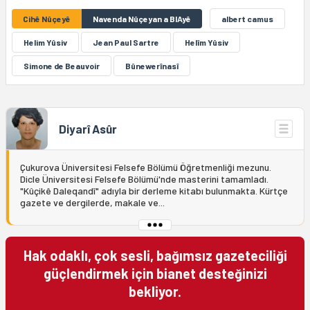
Cihê Nûçeyê
Navenda Nûçeyan a BIAyê
albert camus
Helim Yûsiv
Jean Paul Sartre
Helîm Yûsiv
Simone de Beauvoir
Bûnewerînasî
Diyarî Asûr
Çukurova Üniversitesi Felsefe Bölümü Öğretmenliği mezunu.
Dicle Üniversitesi Felsefe Bölümü'nde masterini tamamladı.
"Kûçikê Daleqandî" adıyla bir derleme kitabı bulunmakta. Kürtçe
gazete ve dergilerde, makale ve...
Hak odaklı, çok sesli, bağımsız gazeteciliği
güçlendirmek için bianet desteğinizi
bekliyor.