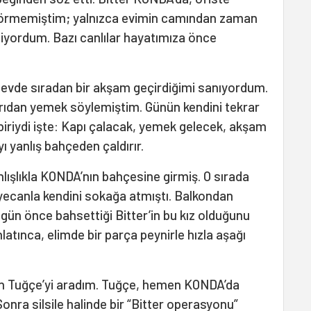
 görmemiştim; yalnızca evimin camından zaman
iyordum. Bazı canlılar hayatımıza önce
evde sıradan bir akşam geçirdiğimi sanıyordum.
ıdan yemek söylemiştim. Günün kendini tekrar
iriydi işte: Kapı çalacak, yemek gelecek, akşam
 yanlış bahçeden çaldırır.
lışlıkla KONDA’nın bahçesine girmiş. O sırada
eyecanla kendini sokağa atmıştı. Balkondan
gün önce bahsettiği Bitter’in bu kız olduğunu
atınca, elimde bir parça peynirle hızla aşağı
gin Tuğçe’yi aradım. Tuğçe, hemen KONDA’da
Sonra silsile halinde bir “Bitter operasyonu”