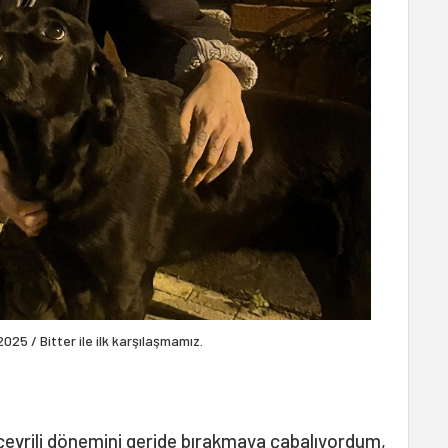
025 / Bitter ile ilk karşılaşmamız.
 çevrili dönemini geride bırakmaya çabalıyordum,