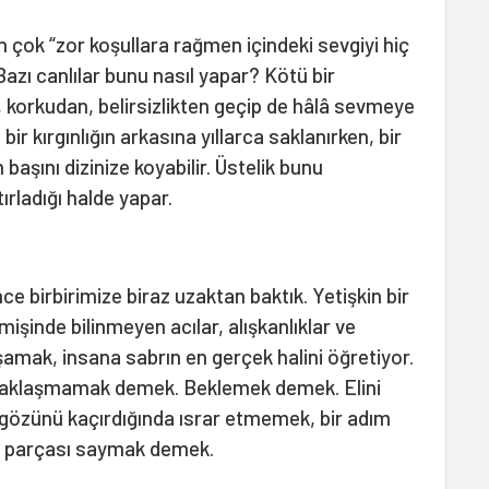
 çok “zor koşullara rağmen içindeki sevgiyi hiç
azı canlılar bunu nasıl yapar? Kötü bir
, korkudan, belirsizlikten geçip de hâlâ sevmeye
r kırgınlığın arkasına yıllarca saklanırken, bir
şını dizinize koyabilir. Üstelik bunu
ırladığı halde yapar.
ce birbirimize biraz uzaktan baktık. Yetişkin bir
işinde bilinmeyen acılar, alışkanlıklar ve
şamak, insana sabrın en gerçek halini öğretiyor.
 yaklaşmamak demek. Beklemek demek. Elini
gözünü kaçırdığında ısrar etmemek, bir adım
n parçası saymak demek.