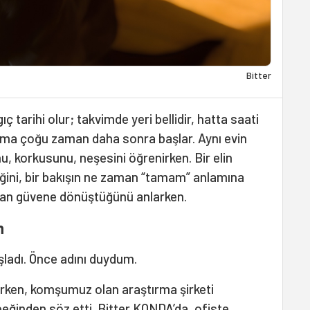
Bitter
ç tarihi olur; takvimde yeri bellidir, hatta saati
laşma çoğu zaman daha sonra başlar. Aynı evin
nu, korkusunu, neşesini öğrenirken. Bir elin
ğini, bir bakışın ne zaman “tamam” anlamına
zaman güvene dönüştüğünü anlarken.
m
şladı. Önce adını duydum.
urken, komşumuz olan araştırma şirketi
peğinden söz etti. Bitter KONDA’da, ofiste