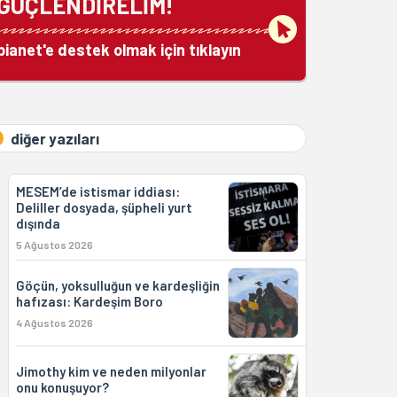
GÜÇLENDİRELİM!
bianet'e destek olmak için tıklayın
diğer yazıları
MESEM’de istismar iddiası:
Deliller dosyada, şüpheli yurt
dışında
5 Ağustos 2026
Göçün, yoksulluğun ve kardeşliğin
hafızası: Kardeşim Boro
4 Ağustos 2026
Jimothy kim ve neden milyonlar
onu konuşuyor?