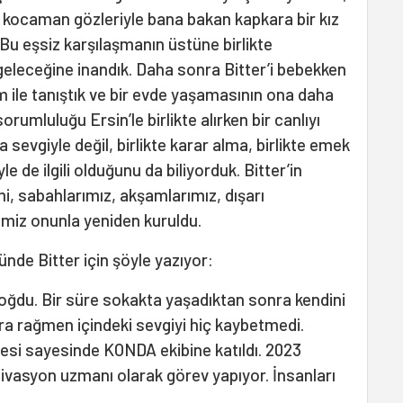
kocaman gözleriyle bana bakan kapkara bir kız
 Bu eşsiz karşılaşmanın üstüne birlikte
eleceğine inandık. Daha sonra Bitter’i bebekken
 ile tanıştık ve bir evde yaşamasının ona daha
orumluluğu Ersin’le birlikte alırken bir canlıyı
 sevgiyle değil, birlikte karar alma, birlikte emek
e de ilgili olduğunu da biliyorduk. Bitter’in
mi, sabahlarımız, akşamlarımız, dışarı
rimiz onunla yeniden kuruldu.
de Bitter için şöyle yazıyor:
oğdu. Bir süre sokakta yaşadıktan sonra kendini
ara rağmen içindeki sevgiyi hiç kaybetmedi.
esi sayesinde KONDA ekibine katıldı. 2023
vasyon uzmanı olarak görev yapıyor. İnsanları