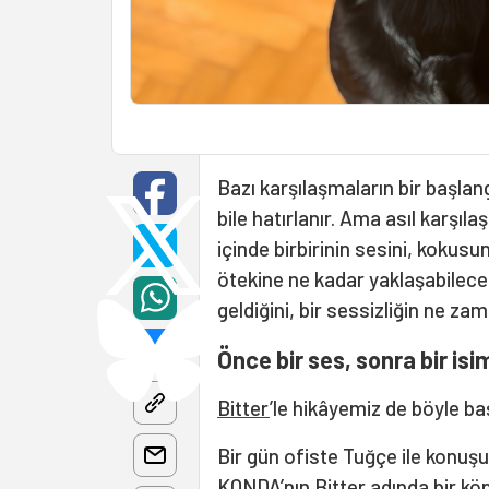
Bazı karşılaşmaların bir başlangı
bile hatırlanır. Ama asıl karşı
içinde birbirinin sesini, kokusu
ötekine ne kadar yaklaşabilece
geldiğini, bir sessizliğin ne 
Önce bir ses, sonra bir isi
Bitter
’le hikâyemiz de böyle ba
Bir gün ofiste Tuğçe ile konuş
KONDA’nın Bitter adında bir kö