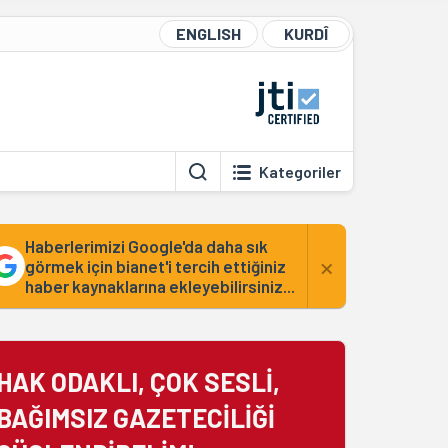
ENGLISH
KURDÎ
Kategoriler
Haberlerimizi Google'da daha sık
×
görmek için bianet'i tercih ettiğiniz
haber kaynaklarına ekleyebilirsiniz...
HAK ODAKLI, ÇOK SESLİ,
BAĞIMSIZ GAZETECİLİĞİ