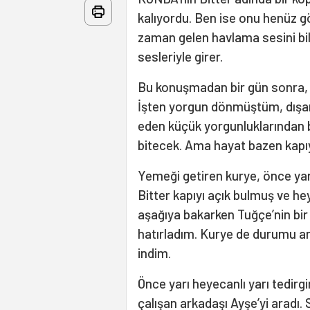
kalıyordu. Ben ise onu henüz
zaman gelen havlama sesini bil
sesleriyle girer.
Bu konuşmadan bir gün sonra, 
İşten yorgun dönmüştüm, dışar
eden küçük yorgunluklarından b
bitecek. Ama hayat bazen kapıyı
Yemeği getiren kurye, önce yan
Bitter kapıyı açık bulmuş ve h
aşağıya bakarken Tuğçe’nin bir 
hatırladım. Kurye de durumu anl
indim.
Önce yarı heyecanlı yarı tedir
çalışan arkadaşı Ayşe’yi aradı. 