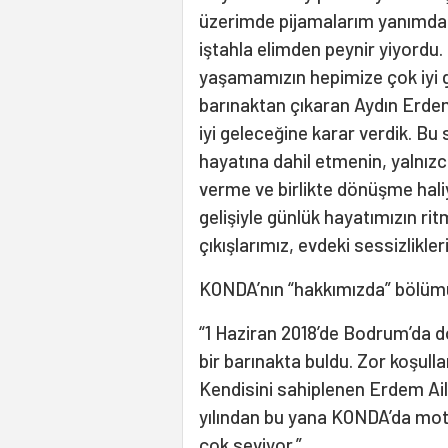
üzerimde pijamalarım yanımda 
iştahla elimden peynir yiyordu.
yaşamamızın hepimize çok iyi g
barınaktan çıkaran Aydın Erdem
iyi geleceğine karar verdik. Bu s
hayatına dahil etmenin, yalnızca
verme ve birlikte dönüşme haliyl
gelişiyle günlük hayatımızın rit
çıkışlarımız, evdeki sessizlikle
KONDA’nın “hakkımızda” bölümün
“1 Haziran 2018’de Bodrum’da d
bir barınakta buldu. Zor koşull
Kendisini sahiplenen Erdem Ail
yılından bu yana KONDA’da moti
çok seviyor.”