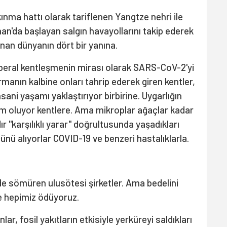
ınma hattı olarak tariflenen Yangtze nehri ile
han'da başlayan salgın havayollarını takip ederek
ınan dünyanın dört bir yanına.
iberal kentleşmenin mirası olarak SARS-CoV-2'yi
manın kalbine onları tahrip ederek giren kentler,
insani yaşamı yaklaştırıyor birbirine. Uygarlığın
lim oluyor kentlere. Ama mikroplar ağaçlar kadar
ır "karşılıklı yarar" doğrultusunda yaşadıkları
nü alıyorlar COVID-19 ve benzeri hastalıklarla.
 de sömüren ulusötesi şirketler. Ama bedelini
le hepimiz ödüyoruz.
lar, fosil yakıtların etkisiyle yerküreyi saldıkları