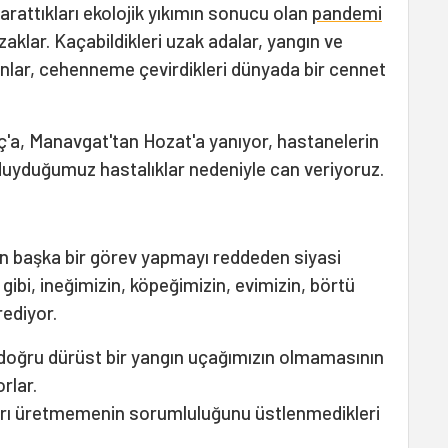
 yarattıkları ekolojik yıkımın sonucu olan
pandemi
klar. Kaçabildikleri uzak adalar, yangın ve
nlar, cehenneme çevirdikleri dünyada bir cennet
ç'a, Manavgat'tan Hozat'a yanıyor, hastanelerin
duyduğumuz hastalıklar nedeniyle can veriyoruz.
en başka bir görev yapmayı reddeden siyasi
u gibi, ineğimizin, köpeğimizin, evimizin, börtü
rediyor.
bi doğru dürüst bir yangın uçağımızın olmamasının
rlar.
ıları üretmemenin sorumluluğunu üstlenmedikleri