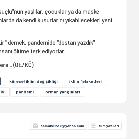
uçlu"nun yaşlılar, çocuklar ya da maske
larda da kendi kusurlarını yıkabilecekleri yeni
dür" demek, pandemide "destan yazdık"
nsanı ölüme terk ediyorlar.
ere... (OE/KÖ)
küresel iklim değişikliği
iklim felaketleri
19
pandemî
orman yangınları
osmanelbek@yahoo.com
tüm yazıları