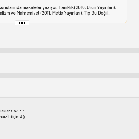
konularında makaleler yazıyor. Tanıklık (2010, Ürün Yayınları),
ralizm ve Mahremiyet (2011, Metis Yayınları), Tıp Bu Değil...
kları Saklıdır
msız İletişim Ağı