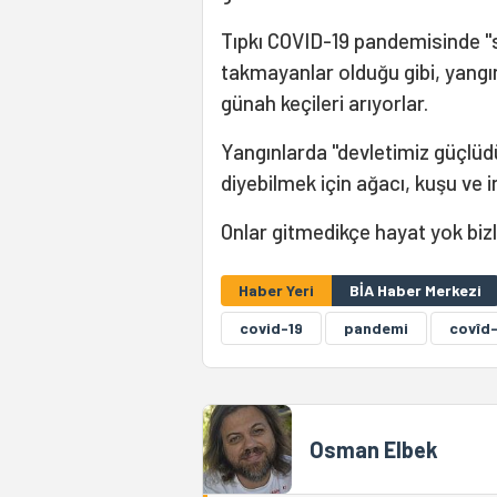
Tıpkı COVID-19 pandemisinde "s
takmayanlar olduğu gibi, yangın
günah keçileri arıyorlar.
Yangınlarda "devletimiz güçlü
diyebilmek için ağacı, kuşu ve i
Onlar gitmedikçe hayat yok bizl
Haber Yeri
BİA Haber Merkezi
covid-19
pandemi
covîd-
Osman Elbek