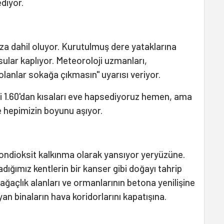
diyor.
za dahil oluyor. Kurutulmuş dere yataklarına
ular kaplıyor. Meteoroloji uzmanları,
lanlar sokağa çıkmasın" uyarısı veriyor.
ibi 1.60'dan kısaları eve hapsediyoruz hemen, ama
ye hepimizin boyunu aşıyor.
ondioksit kalkınma olarak yansıyor yeryüzüne.
dığımız kentlerin bir kanser gibi doğayı tahrip
 ağaçlık alanları ve ormanlarının betona yenilişine
n binaların hava koridorlarını kapatışına.