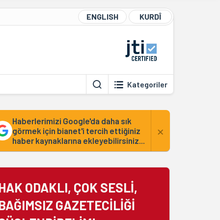
ENGLISH
KURDÎ
Kategoriler
Haberlerimizi Google'da daha sık
×
görmek için bianet'i tercih ettiğiniz
haber kaynaklarına ekleyebilirsiniz...
HAK ODAKLI, ÇOK SESLİ,
BAĞIMSIZ GAZETECİLİĞİ