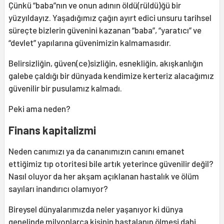
Çünkü “baba”nın ve onun adının öldü(rüldü)ğü bir
yüzyıldayız. Yaşadığımız çağın ayırt edici unsuru tarihsel
süreçte bizlerin güvenini kazanan “baba”, “yaratıcı” ve
“devlet” yapılarına güvenimizin kalmamasıdır.
Belirsizliğin, güven(ce)sizliğin, esnekliğin, akışkanlığın
galebe çaldığı bir dünyada kendimize kerteriz alacağımız
güvenilir bir pusulamız kalmadı.
Peki ama neden?
Finans kapitalizmi
Neden canımızı ya da cananımızın canını emanet
ettiğimiz tıp otoritesi bile artık yeterince güvenilir değil?
Nasıl oluyor da her akşam açıklanan hastalık ve ölüm
sayıları inandırıcı olamıyor?
Bireysel dünyalarımızda neler yaşanıyor ki dünya
genelinde milyonlarca kişinin hastalanıp ölmesi dahi