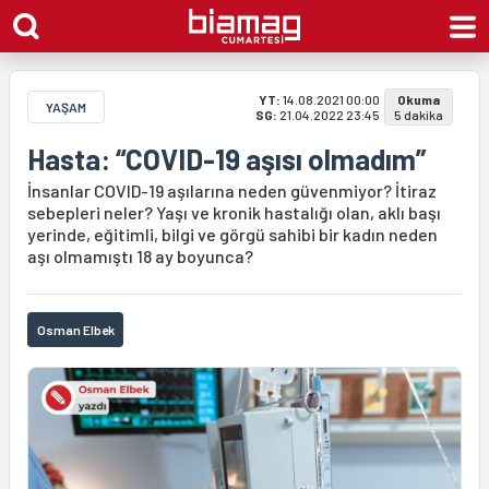
YT:
14.08.2021 00:00
Okuma
YAŞAM
SG:
21.04.2022 23:45
5 dakika
Hasta: “COVID-19 aşısı olmadım”
İnsanlar COVID-19 aşılarına neden güvenmiyor? İtiraz
sebepleri neler? Yaşı ve kronik hastalığı olan, aklı başı
yerinde, eğitimli, bilgi ve görgü sahibi bir kadın neden
aşı olmamıştı 18 ay boyunca?
Osman Elbek