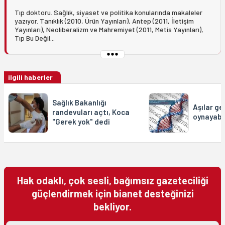
Tıp doktoru. Sağlık, siyaset ve politika konularında makaleler
yazıyor. Tanıklık (2010, Ürün Yayınları), Antep (2011, İletişim
Yayınları), Neoliberalizm ve Mahremiyet (2011, Metis Yayınları),
Tıp Bu Değil...
ilgili haberler
Sağlık Bakanlığı
Aşılar ge
randevuları açtı, Koca
oynayabil
"Gerek yok" dedi
Hak odaklı, çok sesli, bağımsız gazeteciliği
güçlendirmek için bianet desteğinizi
bekliyor.