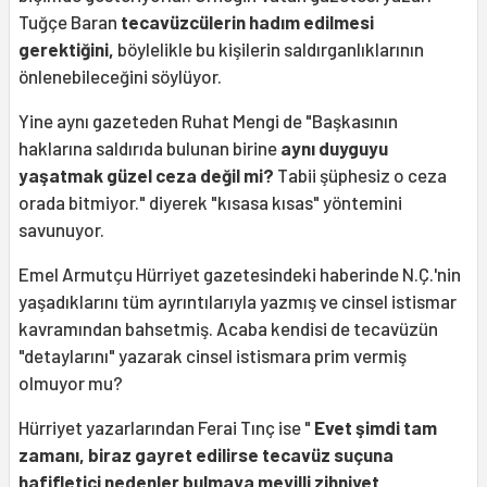
Tuğçe Baran
tecavüzcülerin hadım edilmesi
gerektiğini,
böylelikle bu kişilerin saldırganlıklarının
önlenebileceğini söylüyor.
Yine aynı gazeteden Ruhat Mengi de "Başkasının
haklarına saldırıda bulunan birine
aynı duyguyu
yaşatmak güzel ceza değil mi?
Tabii şüphesiz o ceza
orada bitmiyor." diyerek "kısasa kısas" yöntemini
savunuyor.
Emel Armutçu Hürriyet gazetesindeki haberinde N.Ç.'nin
yaşadıklarını tüm ayrıntılarıyla yazmış ve cinsel istismar
kavramından bahsetmiş. Acaba kendisi de tecavüzün
"detaylarını" yazarak cinsel istismara prim vermiş
olmuyor mu?
Hürriyet yazarlarından Ferai Tınç ise "
Evet şimdi tam
zamanı, biraz gayret edilirse tecavüz suçuna
hafifletici nedenler bulmaya meyilli zihniyet