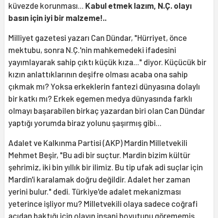
küvezde korunması...
Kabul etmek lazım, N.Ç. olayı
basın için iyi bir malzeme!..
Milliyet gazetesi yazarı Can Dündar, "Hürriyet, önce
mektubu, sonra N.Ç.'nin mahkemedeki ifadesini
yayımlayarak sahip çıktı küçük kıza..." diyor. Küçücük bir
kızın anlattıklarının deşifre olması acaba ona sahip
çıkmak mı? Yoksa erkeklerin fantezi dünyasına dolaylı
bir katkı mı? Erkek egemen medya dünyasında farklı
olmayı başarabilen birkaç yazardan biri olan Can Dündar
yaptığı yorumda biraz yolunu şaşırmış gibi...
Adalet ve Kalkınma Partisi (AKP) Mardin Milletvekili
Mehmet Beşir, "Bu adi bir suçtur. Mardin bizim kültür
şehrimiz, iki bin yıllık bir ilimiz. Bu tip ufak adi suçlar için
Mardin'i karalamak doğru değildir. Adalet her zaman
yerini bulur." dedi. Türkiye'de adalet mekanizması
yeterince işliyor mu? Milletvekili olaya sadece coğrafi
açıdan baktığı için olayın insani boyutunu görememiş