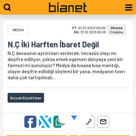
YT:
01.07.2003 00:00
Okuma
MEDYA
SG:
31.10.2013 00:18
3 dakika
N.Ç İki Harften İbaret Değil
N.Ç davasının ayrıntıları verilerek, tecavüz olayı mı
deşifre ediliyor, yoksa erkek egemen dünyaya yeni bir
fantezi mi sunuluyor? Medya da kısasa kısa mantığı,
olayın deşifre edildiği söylemi bir yana, medyanın tavrı
daha çok tartışılmalı...
Burçak Büyükfidan