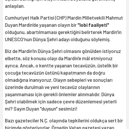
anlaşılan.
Cumhuriyet Halk Partisi (CHP) Mardin Milletvekili Mahmut
Duyan Mardin'de yaşanan olayın bir
"lobi faaliyeti"
olduğunu, abartılmaması gerektiğini belirterek Mardin'in
UNESCO'nun Dünya Şehri adayı olduğunu söylemiş.
Biz de Mardin'in Dünya Şehri olmasını gönülden istiyoruz
elbette, söz konusu olayı da Mardin'e mâl etmiyoruz
ayrıca. Ancak, o kentte yaşanan tecavüzün, üstelik bir
çocuğa tecavüzün üstünü kapatmanın da doğru
olmadığına inanıyoruz. Olayın sebepleri ve sonuçları
üzerinde durulmalı ve yeni tecavüz olaylarının
yaşanmaması için gerekli önlemler alınmalıdır. Dünya
Şehri olabilmek için sadece çevre düzenlemesi yeterli
mi? Sayın Duyan "duysun" sesimizi!
Bazı gazeteciler N.Ç. olayında tepkilerini oldukça sert bir
biçimde gösteriyorlar. Örneğin Vatan gazetesi yazarı