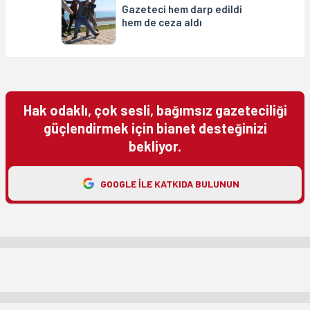
Gazeteci hem darp edildi
hem de ceza aldı
Hak odaklı, çok sesli, bağımsız gazeteciliği
güçlendirmek için bianet desteğinizi
bekliyor.
GOOGLE ILE KATKIDA BULUNUN