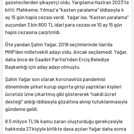
gazetecilerden şikayetçi oldu. Yargılama Haziran 2023’te
bitti. Mahkeme, Yılmaz’a “kasten yaralama” iddiasıyla 4
ay 15 gün hapis cezası verdi. Yağar ise, “Kasten yaralama”
suçundan 3 bin 800 TL idari para cezası ve 10 ay 15 gün
hapis cezasına çarptırıldı.
Öte yandan Şahin Yağar, 2018 seçimlerinde Van’da
MHP’den milletvekili adayı oldu. Ancak seçilemedi. Yağar,
daha önce de Saadet Partisi’nden Erciş Belediye
Başkanlığı için aday adayı olmuştu.
Şahin Yağar son olarak koronavirüs pandemisi
döneminde şirket kurup sigorta girişi yaptıkları kişileri
ücretsiz izne çıkartmış gibi göstererek “nakdi ücret
desteği” aldığı iddiasıyla gözaltına alınıp tutuklanmasıyla
gündeme geldi.
8.5 milyon TL’lik kamu zararı oluşturduğu gerekçesiyle
hakkında 27 kişiyle birlikte dava açılan Yağar daha sonra