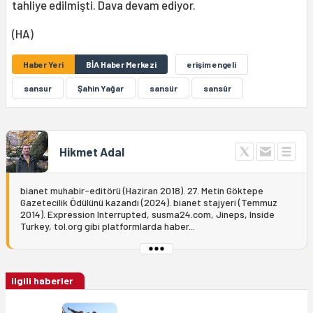
tahliye edilmişti. Dava devam ediyor.
(HA)
Haber Yeri
BİA Haber Merkezi
erişim engeli
sansur
Şahin Yağar
sansür
sansûr
Hikmet Adal
bianet muhabir-editörü (Haziran 2018). 27. Metin Göktepe
Gazetecilik Ödülünü kazandı (2024). bianet stajyeri (Temmuz
2014). Expression Interrupted, susma24.com, Jineps, Inside
Turkey, tol.org gibi platformlarda haber...
ilgili haberler