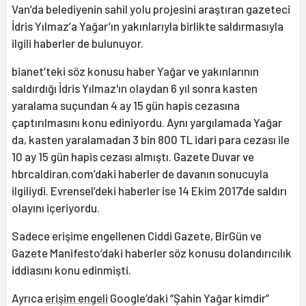
Van’da belediyenin sahil yolu projesini araştıran gazeteci
İdris Yılmaz’a Yağar’ın yakınlarıyla birlikte saldırmasıyla
ilgili haberler de bulunuyor.
bianet’teki söz konusu haber Yağar ve yakınlarının
saldırdığı İdris Yılmaz'ın olaydan 6 yıl sonra kasten
yaralama suçundan 4 ay 15 gün hapis cezasına
çaptırılmasını konu ediniyordu. Aynı yargılamada Yağar
da, kasten yaralamadan 3 bin 800 TL idari para cezası ile
10 ay 15 gün hapis cezası almıştı. Gazete Duvar ve
hbrcaldiran.com’daki haberler de davanın sonucuyla
ilgiliydi. Evrensel’deki haberler ise 14 Ekim 2017’de saldırı
olayını içeriyordu.
Sadece erişime engellenen Ciddi Gazete, BirGün ve
Gazete Manifesto’daki haberler söz konusu dolandırıcılık
iddiasını konu edinmişti.
Ayrıca
erişim engeli
Google’daki “Şahin Yağar kimdir”