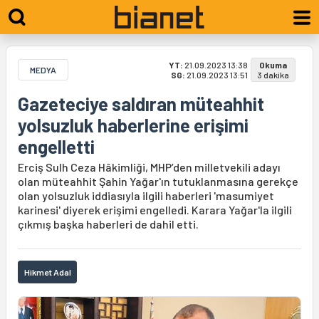
YT:
21.09.2023 13:38
Okuma
MEDYA
SG:
21.09.2023 13:51
3 dakika
Gazeteciye saldıran müteahhit
yolsuzluk haberlerine erişimi
engelletti
Erciş Sulh Ceza Hâkimliği, MHP’den milletvekili adayı
olan müteahhit Şahin Yağar'ın tutuklanmasına gerekçe
olan yolsuzluk iddiasıyla ilgili haberleri 'masumiyet
karinesi' diyerek erişimi engelledi. Karara Yağar'la ilgili
çıkmış başka haberleri de dahil etti.
Hikmet Adal