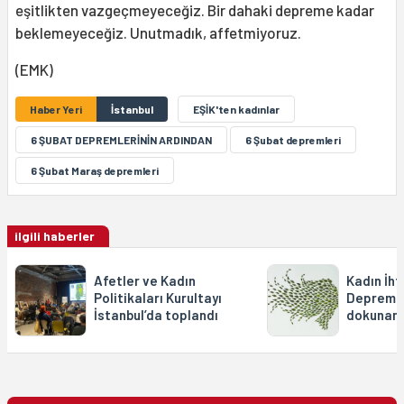
eşitlikten vazgeçmeyeceğiz. Bir dahaki depreme kadar
beklemeyeceğiz. Unutmadık, affetmiyoruz.
(EMK)
Haber Yeri
İstanbul
EŞİK'ten kadınlar
6 ŞUBAT DEPREMLERİNİN ARDINDAN
6 Şubat depremleri
6 Şubat Maraş depremleri
ilgili haberler
Afetler ve Kadın
Kadın İht
Politikaları Kurultayı
Depremde
İstanbul’da toplandı
dokunan 