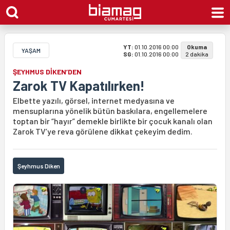
YT:
01.10.2016 00:00
Okuma
YAŞAM
SG:
01.10.2016 00:00
2 dakika
ŞEYHMUS DİKEN’DEN
Zarok TV Kapatılırken!
Elbette yazılı, görsel, internet medyasına ve
mensuplarına yönelik bütün baskılara, engellemelere
toptan bir “hayır” demekle birlikte bir çocuk kanalı olan
Zarok TV’ye reva görülene dikkat çekeyim dedim.
Şeyhmus Diken