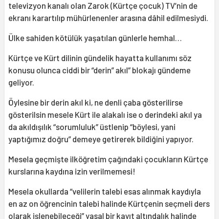
televizyon kanalı olan Zarok (Kürtçe çocuk) TV’nin de
ekranı karartılıp mühürlenenler arasına dâhil edilmesiydi.
Ülke sahiden kötülük yaşatılan günlerle hemhal…
Kürtçe ve Kürt dilinin gündelik hayatta kullanımı söz
konusu olunca ciddi bir “derin” akıl” blokajı gündeme
geliyor.
Öylesine bir derin akıl ki, ne denli çaba gösterilirse
gösterilsin mesele Kürt ile alakalı ise o derindeki akıl ya
da akıldışılık “sorumluluk” üstlenip “böylesi, yani
yaptığımız doğru” demeye getirerek bildiğini yapıyor.
Mesela geçmişte ilköğretim çağındaki çocukların Kürtçe
kurslarına kaydına izin verilmemesi!
Mesela okullarda “velilerin talebi esas alınmak kaydıyla
en az on öğrencinin talebi halinde Kürtçenin seçmeli ders
olarak işlenebileceği” yasal bir kayıt altındalık halinde