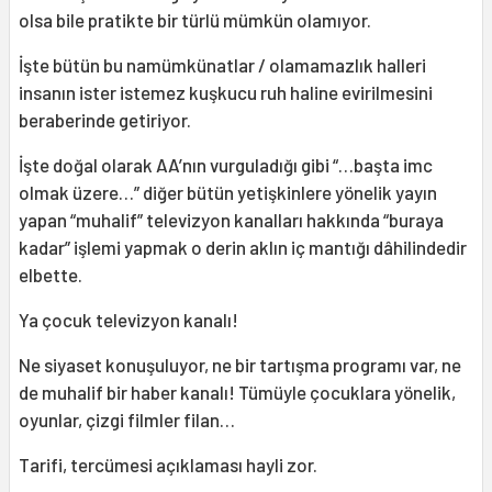
olsa bile pratikte bir türlü mümkün olamıyor.
İşte bütün bu namümkünatlar / olamamazlık halleri
insanın ister istemez kuşkucu ruh haline evirilmesini
beraberinde getiriyor.
İşte doğal olarak AA’nın vurguladığı gibi “…başta imc
olmak üzere…” diğer bütün yetişkinlere yönelik yayın
yapan “muhalif” televizyon kanalları hakkında “buraya
kadar” işlemi yapmak o derin aklın iç mantığı dâhilindedir
elbette.
Ya çocuk televizyon kanalı!
Ne siyaset konuşuluyor, ne bir tartışma programı var, ne
de muhalif bir haber kanalı! Tümüyle çocuklara yönelik,
oyunlar, çizgi filmler filan…
Tarifi, tercümesi açıklaması hayli zor.