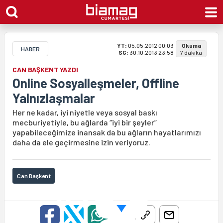
YT:
05.05.2012 00:03
Okuma
HABER
SG:
30.10.2013 23:58
7 dakika
CAN BAŞKENT YAZDI
Online Sosyalleşmeler, Offline
Yalnızlaşmalar
Her ne kadar, iyi niyetle veya sosyal baskı
mecburiyetiyle, bu ağlarda “iyi bir şeyler”
yapabileceğimize inansak da bu ağların hayatlarımızı
daha da ele geçirmesine izin veriyoruz.
Can Başkent