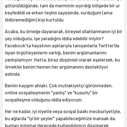
götürüldüğünde, tam da merminin sıyırdığı bölgede bir ur
keşfedildi ve erken teşhis sayesinde, vurduğum (ama
öldüremediğim) kişi kurtuldu.
Acaba, bu örneğe dayanarak, bireysel silahlanmanın iyi bir
şey olduğunu, işe yaradığını iddia edebilir miyim?
Facebook'ta hayatının aşklarıyla tanışanlarla Twitter'da
isyan örgütleyenlerin varlığı, benim argümanlarımı
yanlışlamıyor. Hatta, biraz düşünsel olarak eşelersek, bu
örnekler benim hemen her argümanımı destekliyor
aslında.
Benim kaygım ahlaki. Çok mutlakiyetçi görünmeden,
online sosyalleşmenin "yanlış" ve "kusurlu" bir
sosyalleşme olduğunu iddia ediyorum.
Her ne kadar, iyi niyetle veya sosyal baskı mecburiyetiyle,
bu ağlarda "iyi bir şeyler" yapabileceğimize inansak da,
bunları minimal derecede kullandığımızı düşünerek