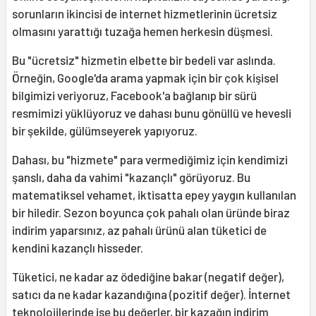
sorunların ikincisi de internet hizmetlerinin ücretsiz
olmasını yarattığı tuzağa hemen herkesin düşmesi.
Bu "ücretsiz" hizmetin elbette bir bedeli var aslında.
Örneğin, Google'da arama yapmak için bir çok kişisel
bilgimizi veriyoruz, Facebook'a bağlanıp bir sürü
resmimizi yüklüyoruz ve dahası bunu gönüllü ve hevesli
bir şekilde, gülümseyerek yapıyoruz.
Dahası, bu "hizmete" para vermediğimiz için kendimizi
şanslı, daha da vahimi "kazançlı" görüyoruz. Bu
matematiksel vehamet, iktisatta epey yaygın kullanılan
bir hiledir. Sezon boyunca çok pahalı olan üründe biraz
indirim yaparsınız, az pahalı ürünü alan tüketici de
kendini kazançlı hisseder.
Tüketici, ne kadar az ödediğine bakar (negatif değer),
satıcı da ne kadar kazandığına (pozitif değer). İnternet
teknolojilerinde ise bu değerler, bir kazağın indirim