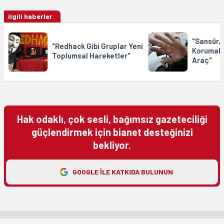
ilgili haberler
"Sansür, 
"Redhack Gibi Gruplar Yeni
Korumak i
Toplumsal Hareketler"
Araç"
Hak odaklı, çok sesli, bağımsız gazeteciliği
güçlendirmek için bianet desteğinizi
bekliyor.
GOOGLE ILE KATKIDA BULUNUN