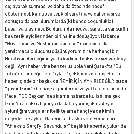
dışlayarak sunması ve daha da ötesinde hedef
göstermesi, kamuoyu tepkisi yaratmaya çalışması ve
sonuçta da bazı durumlarda (ki bence çoğunlukla)
başarıya ulaşması. Bu durumda medya, sanatta sansürün
baş tetikleyicilerinden biri haline dönüşüyor. Haberde
"Hristi- yan ve Müslüman kadınlar" ifadesinin de
yanıltmaca olduğunu düşünüyorum zira herhangi bir
Hıristiyan derneğinin ya da kadının tepkisine yer verilmiş
değil. Aynı haber yine benzer üslupla Yeni Şafak'ta "Bu
fotoğraflar değerlere 'aykırı'"
şeklinde verilmiş
. Hatta
haber içinde bir başlık da "İZMİR İÇİN AYKIRI DEĞİL"; bu da
"gâvur İzmir"e bir başka gönderme ve yaftalama, aslında
ifade IFOD Başkanı'na ait ama haberde kullanılma şekli
İzmir'in ahlâksızlığını ya da daha yumuşak ifadeyle
aykırılığını vurgular nitelikte ama hangi ya da kimin
değerlerine aykırı. Haberin bir başka versiyonu olan
"Ahlaksız Sergi'yi Savundular" başlıklı
haberde
, yukarıda
saydığım üstü kapalı unsurlar daha açık şekilde ifade