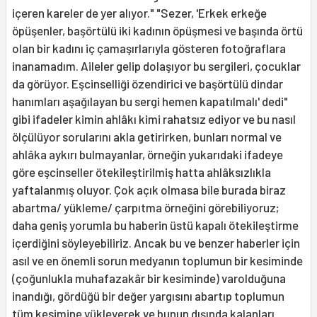
içeren kareler de yer alıyor." "Sezer, 'Erkek erkeğe
öpüşenler, başörtülü iki kadının öpüşmesi ve başında örtü
olan bir kadını iç çamaşırlarıyla gösteren fotoğraflara
inanama­dım. Aileler gelip dolaşıyor bu sergileri, çocuklar
da görüyor. Eşcinselliği özendirici ve başörtülü dindar
hanımları aşağıla­yan bu sergi hemen kapatılmalı' dedi"
gibi ifadeler kimin ahlâkı kimi rahatsız ediyor ve bu nasıl
ölçülüyor sorularını akla getirirken, bunları normal ve
ahlâka aykırı bulmayanlar, örneğin yukarıdaki ifadeye
göre eşcinseller ötekileştirilmiş hatta ahlâksızlıkla
yaftalanmış oluyor. Çok açık olmasa bile burada biraz
abartma/ yükleme/ çarpıtma örneğini görebiliyoruz;
daha geniş yorumla bu haberin üstü ka­palı ötekileştirme
içerdiğini söyleyebiliriz. Ancak bu ve benzer haberler için
asıl ve en önemli sorun medyanın toplumun bir kesiminde
(çoğunlukla muhafazakâr bir kesiminde) varolduğuna
inandığı, gördüğü bir değer yargısını abartıp toplumun
tüm kesimine yükleyerek ve bunun dışında kalanları