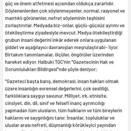
güç ve önem atfetmesi açısından oldukça zararlıdır.
Söylenenlerden çok söylenmeyenler, normal, rasyonel ve
mantıklı görünenler, nefret söyleminin teşhisini
zorlaştırırlar. Medyada biz-onlar, güçlü-güçsüz ayrımı ve
ötekileştirme ziyadesiyle mevcut. Medya ötekileştirdiği
grubun insani değerini inkâr ederek onlara uygulanan
şiddet ve aşağılayıcı davranışları meşrulaştırabi- liyor.
Birtakım tanımlamalar, ölçüler, öngö­rüler üzerinden
hareket ediyor. Halbuki TGC'nin "Gazetecinin Hak ve
Sorumluluk­ları Bildirgesi"nde şöyle deniyor;
"Gazeteci başta barış, demokrasi, insan hakları olmak
üzere insanlığın evrensel değerlerini, çok sesliliği,
farklılıklara saygıyı savunur. Milliyet, ırk, etnisite,
cinsiyet, din, dil, sınıf ve felsefi inanç ayrımcılığı
yapmadan tüm ulusların, tüm halkların ve tüm bireylerin
haklarını ve saygınlığını tanır. İnsanlar, topluluklar ve
uluslar arası nefreti, düşmanlığı körükleyici yayından