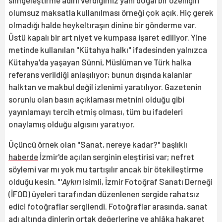
olumsuz maksatla kullanılması örneği çok açık. Hiç gerek
olmadığı halde heykeltıraşın dinine bir gönderme var.
Üstü kapalı bir art niyet ve kumpasa işaret ediliyor. Yine
metinde kul­lanılan "Kütahya halkı" ifadesinden yalnız­ca
Kütahya'da yaşayan Sünni, Müslüman ve Türk halka
referans verildiği anlaşılıyor; bunun dışında kalanlar
halktan ve makbul değil izlenimi yaratılıyor. Gazetenin
sorun­lu olan basın açıklaması metnini olduğu gibi
yayınlamayı tercih etmiş olması, tüm bu ifadeleri
onaylamış olduğu algısını yaratıyor.
Üçüncü örnek olan "Sanat, nereye kadar?" başlıklı
haberde
İzmir'de açılan serginin eleştirisi var; nefret
söylemi var mı yok mu tartışılır ancak bir ötekileştirme
olduğu kesin. "'
Aykırı
isimli, İzmir Fotoğraf Sanatı Derneği
(İFOD) üyeleri tarafından düzenlenen sergide rahatsız
edici fotoğraflar sergilendi. Fotoğraflar arasında, sanat
adı altında dinlerin ortak değerlerine ve ahlâka hakaret