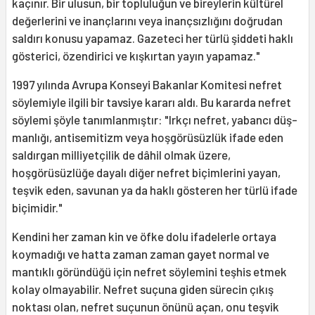
kaçınır. Bir ulusun, bir topluluğun ve bireylerin kültürel
değerlerini ve inançlarını veya inançsız­lığını doğrudan
saldırı konusu yapamaz. Gazeteci her türlü şiddeti haklı
gösterici, özendirici ve kışkırtan yayın yapamaz."
1997 yılında Avrupa Konseyi Bakanlar Komitesi nefret
söylemiyle ilgili bir tavsiye kararı aldı. Bu kararda nefret
söylemi şöyle tanımlanmıştır: "Irkçı nefret, yabancı düş­
manlığı, antisemitizm veya hoşgörüsüzlük ifade eden
saldırgan milliyetçilik de dâhil olmak üzere,
hoşgörüsüzlüğe dayalı diğer nefret biçimlerini yayan,
teşvik eden, sa­vunan ya da haklı gösteren her türlü ifade
biçimidir."
Kendini her zaman kin ve öfke dolu ifadelerle ortaya
koymadığı ve hatta zaman zaman gayet normal ve
mantıklı göründüğü için nefret söylemini teşhis etmek
kolay olmayabilir. Nefret suçuna giden sürecin çıkış
noktası olan, nefret suçunun önünü açan, onu teşvik