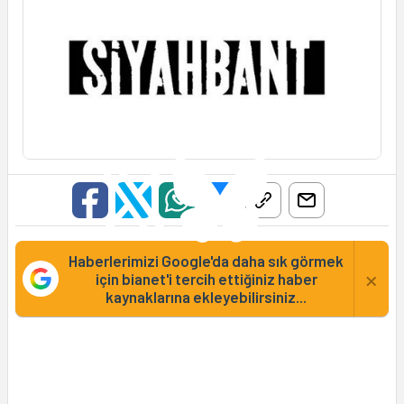
Haberlerimizi Google'da daha sık görmek
×
için bianet'i tercih ettiğiniz haber
kaynaklarına ekleyebilirsiniz...