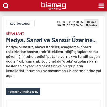
YT:
06.10.2012 00:05
Okuma
KÜLTÜR SANAT
SG:
31.10.2013 00:04
11 dakika
SİYAH BANT
Medya, Sanat ve Sansür Üzerine...
Medya, olumsuz, alaycı ifadeler, aşağılama, abartı
taktiklerine başvurarak "ötekileştirdiği" grupları kamu
güvenliğini tehdit edici "potansiyel risk ve tehdit saçan
öcüler" gibi sunarak, toplumdaki "öteki" gruplara karşı
beslenen önyargıları pekiştirir ve bu grupların
kendilerini korumasız ve savunmasız hissetmelerine yol
açar.
Yasemin Giritli İnceoğlu