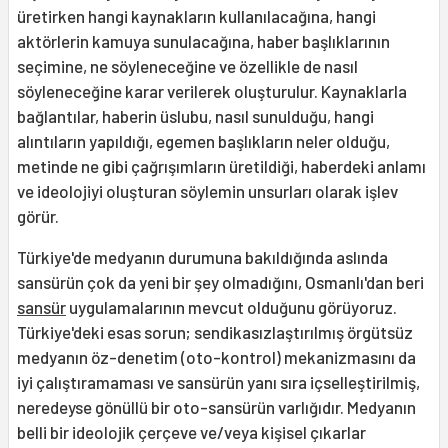
üretirken hangi kaynakların kullanılacağı­na, hangi
aktörlerin kamuya sunulacağına, haber başlıklarının
seçimine, ne söylene­ceğine ve özellikle de nasıl
söyleneceğine karar verilerek oluşturulur. Kaynaklarla
bağlantılar, haberin üslubu, nasıl sunul­duğu, hangi
alıntıların yapıldığı, egemen başlıkların neler olduğu,
metinde ne gibi çağrışımların üretildiği, haberdeki anlamı
ve ideolojiyi oluşturan söylemin unsurları olarak işlev
görür.
Türkiye'de medyanın durumuna bakıldığında aslında
sansürün çok da yeni bir şey olmadığını, Osmanlı'dan beri
sansür
uygulamalarının mevcut olduğu­nu görüyoruz.
Türkiye'deki esas sorun; sendikasızlaştırılmış örgütsüz
medyanın öz-denetim (oto-kontrol) mekanizmasını da
iyi çalıştıramaması ve sansürün yanı sıra içselleştirilmiş,
neredeyse gönüllü bir oto-sansürün varlığıdır. Medyanın
belli bir ideolojik çerçeve ve/veya kişisel çıkarlar