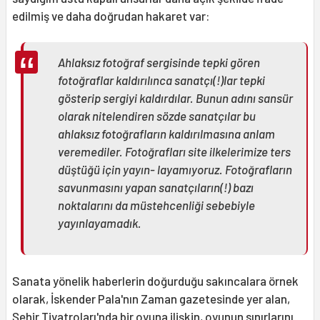
edilmiş ve daha doğrudan hakaret var:
Ahlaksız fotoğraf sergisinde tepki gören
fotoğraflar kaldırılınca sanatçı(!)lar tepki
gösterip sergiyi kaldırdılar. Bunun adını sansür
olarak nitelendiren sözde sanat­çılar bu
ahlaksız fotoğrafların kaldırıl­masına anlam
veremediler. Fotoğrafları site ilkelerimize ters
düştüğü için yayın- layamıyoruz. Fotoğrafların
savunmasını yapan sanatçıların(!) bazı
noktalarını da müstehcenliği sebebiyle
yayınlayamadık.
Sanata yönelik haberlerin doğurdu­ğu sakıncalara örnek
olarak, İskender Pala'nın Zaman gazetesinde yer alan,
Şehir Tiyatroları'nda bir oyuna ilişkin, oyunun sınırlarını