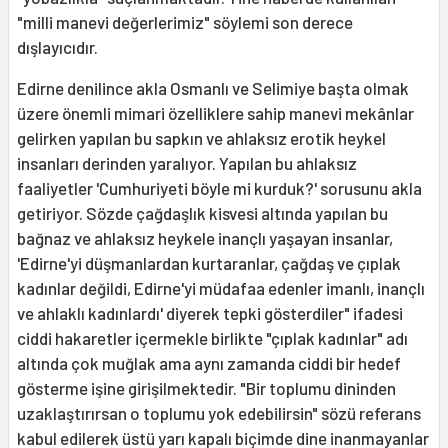
"milli manevi değerle­rimiz" söylemi son derece
dışlayıcıdır.
Edirne denilince akla Osmanlı ve Seli­miye başta olmak
üzere önemli mimari özelliklere sahip manevi mekânlar
gelir­ken yapılan bu sapkın ve ahlaksız erotik heykel
insanları derinden yaralıyor. Yapılan bu ahlaksız
faaliyetler 'Cumhu­riyeti böyle mi kurduk?' sorusunu akla
getiriyor. Sözde çağdaşlık kisvesi altında yapılan bu
bağnaz ve ahlaksız heykele inançlı yaşayan insanlar,
'Edirne'yi düş­manlardan kurtaranlar, çağdaş ve çıplak
kadınlar değildi, Edirne'yi müdafaa edenler imanlı, inançlı
ve ahlaklı kadın­lardı' diyerek tepki gösterdiler" ifadesi
ciddi hakaretler içermekle birlikte "çıplak kadınlar" adı
altında çok muğlak ama aynı zamanda ciddi bir hedef
gös­terme işine girişilmektedir. "Bir toplumu dininden
uzaklaştırırsan o toplumu yok edebilirsin" sözü referans
kabul edilerek üstü yarı kapalı biçimde dine inanmayan­lar