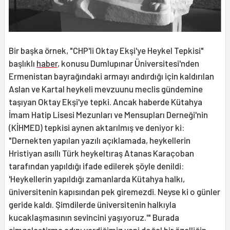
Bir başka örnek, "CHP'li Oktay Ekşi'ye Heykel Tepkisi"
başlıklı
haber
, konusu Dumlupınar Üniversitesi'nden
Ermenistan bayrağındaki armayı andırdığı için kaldı­rılan
Aslan ve Kartal heykeli mevzuunu meclis gündemine
taşıyan Oktay Ekşi'ye tepki. Ancak haberde Kütahya
İmam Hatip Lisesi Mezunları ve Mensupları Derneği'nin
(KİHMED) tepkisi aynen akta­rılmış ve deniyor ki:
"Dernekten yapılan yazılı açıklamada, heykellerin
Hristiyan asıllı Türk heykeltıraş Atanas Karaçoban
tarafından yapıldığı ifade edilerek şöyle denildi:
'Heykellerin yapıldığı zamanlarda Kütahya halkı,
üniversitenin kapısından pek giremezdi. Neyse ki o günler
geride kaldı. Şimdilerde üniversitenin halkıyla
kucaklaşmasının sevincini yaşıyoruz.'" Burada
simgeleştirme adını verdiğimiz yani doğal bir özelliğin