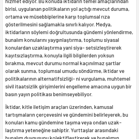
hizmet ediyor. Bu ko­nuda iktidarın temel amaçlarından
birisi, uygulanan politikaların yol açtığı mevcut duruma,
ortama ve müsebbiplerine karşı toplumsal rıza
gösterilmesini sağlamakla sınırlı kalıyor. Medya,
iktidarların söylemi doğrultusunda gündemi yönlendirme,
bu­nalım konularını yaygınlaştırma, toplumu siyasal
konulardan uzaklaştırma yani siya- setsizleştirerek
kayıtsızlaştırma, konuyla ilgili bilgilerden yoksun
bırakma, mevcut durumu normal kaçınılmaz şartlar
olarak sunma, toplumsal umudu söndürme, iktidar ve
politikalarının alternatifsizliği- ni vurgulama, muhtemel
sivil itaatsizlik girişimlerini engelleme amacına uygun bir
basın yayın politikası benimseyebiliyor.
İktidar, kitle iletişim araçları üzerin­den, kamusal
tartışmaların çerçevesini ve gündemini belirleyerek, bu
konuları kamu gündemine taşıma veya ondan uzak­
laştırma yeteneğine sahiptir. Yurttaşlar arasındaki
bunalım duygusunu kolektifleştirerek ve bunalımın