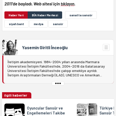
2011'de başladı. Web sitesi için
tıklayın
.
Haber Yeri
BİA Haber Merkezi
sanatta sansür
siyah bant
medya
sansür
Yasemin Giritli İnceoğlu
İletişim akademisyeni. 1984-2004 yılları arasında Marmara
Üniversitesi İletişim Fakültesi’nde, 2004-2016 da Galatasaray
Üniversitesi İletişim Fakültesi’nde çalışıp emekliye ayrıldı.
İletişim Araştırmaları Derneği (ILAD), UNESCO ve Amerikan...
ilgili haberler
Oyuncular Sansür ve
Türkiye F
Engellemeleri Takibe
Sansür Ta