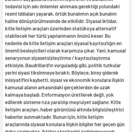
tedavisi için sıkı önlemler alınması gerektiği yolundaki
resmî iddiaları yayarak, örtük bunalımın açık bunalım
haline dönüştürülmesinde de etkilidir. Siyasal iktidar,
kitle iletişim araçları üzerinden statükoya alternatif
olabilecek her türlü yapılanmanın önünü keser. Bu
nedenle de kitle iletişim araçları siyasal kayıtsızlığın en
önemli besleyici­leri olarak karşımıza çıkar. Yani, kamusal
senaryonun siyasetsizleştirme / kayıtsızlaştırma
etkisiyle, Baudrillard'ın vurgu­ladığı gibi, politik tutkular
yerini siyasi tiksinmeye bıraktı. Böylece, birey giderek
inisiyatifini kaybetti, siyasi ve ekonomik konulara ilişkin
kamusal alanın arkasında­ki gerçeklerden de uzak
kalmaya başladı. Enformasyon üretilerek değil, yok
edilerek sisteme rıza yaratılıp meşruiyet sağlanır. Kitle
iletişim araçları, haber görüntüsü altında bilgisizleştirici
haberler sunmak­tadır. Bunun için, kitle iletişim
araçlarında siyasal konulara ilişkin bilgiler her geçen gün
daha azalmakta, iktidar otoritesini zedelemeyecek