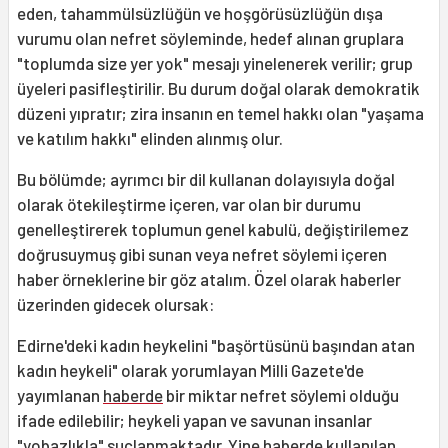
eden, tahammülsüzlüğün ve hoşgörüsüzlüğün dışa
vurumu olan nefret söyleminde, hedef alınan gruplara
"toplumda size yer yok" mesajı yinelenerek verilir; grup
üye­leri pasifleştirilir. Bu durum doğal olarak demokratik
düzeni yıpratır; zira insanın en temel hakkı olan "yaşama
ve katılım hakkı" elinden alınmış olur.
Bu bölümde; ayrımcı bir dil kullanan dolayısıyla doğal
olarak ötekileştirme içeren, var olan bir durumu
genelleştirerek toplumun genel kabulü, değiştirilemez
doğrusuymuş gibi sunan veya nefret söylemi içeren
haber örneklerine bir göz atalım. Özel olarak haberler
üzerinden gidecek olursak:
Edirne'deki kadın heykelini "başörtü­sünü başından atan
kadın heykeli" olarak yorumlayan Milli Gazete'de
yayımlanan
haberde
bir miktar nefret söylemi olduğu
ifade edilebilir; heykeli yapan ve savunan insanlar
"yobazlıkla" suçlanmaktadır. Yine haberde kullanılan