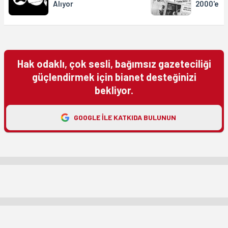
Alıyor
2000'e
Hak odaklı, çok sesli, bağımsız gazeteciliği
güçlendirmek için bianet desteğinizi
bekliyor.
GOOGLE ILE KATKIDA BULUNUN