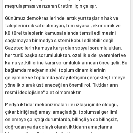
meşrulaşması ve rızanın üretimi için çalışır.
Günümüz demokrasilerinde, artık yurttaşların hak ve
taleplerini dikkate al­mayan, tüm siyasal, ekonomik ve
kültürel taleplerin kamusal alanda temsil edilme­sini
sağlamayan bir medya sistemi kabul edilebilir değil.
Gazetecilerin kamuya karşı olan sosyal sorumlulukları,
her türlü baş­ka sorumluluktan, özellikle de işverenleri ve
kamu yetkililerine karşı sorumlulukla­rından önce gelir. Bu
bağlamda medyanın sivil toplum dinamiklerinin
gelişimine ve toplumda yatay iletişimi gerçekleştirme­ye
yönelik olarak üstleneceği en önemli rol, "iktidarların
resmî ideolojisine" alet olmamaktır.
Medya iktidar mekanizmaları ile uzlaşı içinde olduğu,
çıkar birliği sağ­lamayı amaçladığı, toplumsal gerilimi
önlemeye çalıştığı durumlarda, bilinçli ya da bilinçsiz,
doğrudan ya da dolaylı olarak iktidarın amaçlarına