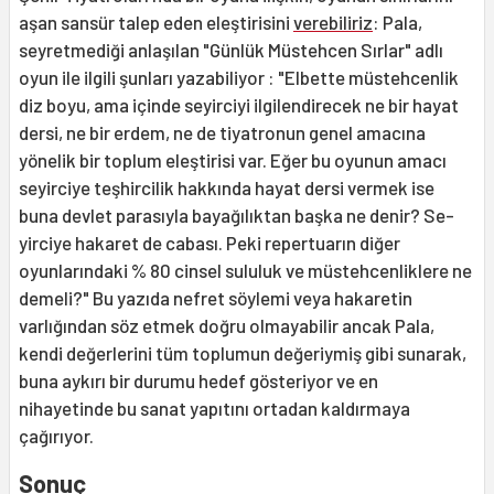
aşan sansür talep eden eleştirisini
verebiliriz
: Pala,
seyretmediği anlaşılan "Günlük Müstehcen Sırlar" adlı
oyun ile ilgili şunları yazabiliyor : "Elbette müstehcenlik
diz boyu, ama içinde seyirci­yi ilgilendirecek ne bir hayat
dersi, ne bir erdem, ne de tiyatronun genel amacına
yönelik bir toplum eleştirisi var. Eğer bu oyunun amacı
seyirciye teşhircilik hak­kında hayat dersi vermek ise
buna devlet parasıyla bayağılıktan başka ne denir? Se­
yirciye hakaret de cabası. Peki repertuarın diğer
oyunlarındaki % 80 cinsel sululuk ve müstehcenliklere ne
demeli?" Bu yazıda nefret söylemi veya hakaretin
varlığından söz etmek doğru olmayabilir ancak Pala,
kendi değerlerini tüm toplumun değeriymiş gibi sunarak,
buna aykırı bir durumu hedef gösteriyor ve en
nihayetinde bu sa­nat yapıtını ortadan kaldırmaya
çağırıyor.
Sonuç