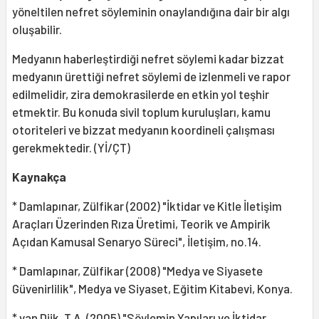
yöneltilen nefret söyleminin onaylandığına dair bir algı
oluşabilir.
Medyanın haberleştirdiği nefret söyle­mi kadar bizzat
medyanın ürettiği nefret söylemi de izlenmeli ve rapor
edilmelidir, zira demokrasilerde en etkin yol teşhir
etmektir. Bu konuda sivil toplum kuruluş­ları, kamu
otoriteleri ve bizzat medyanın koordineli çalışması
gerekmektedir. (Yİ/ÇT)
Kaynakça
* Damlapınar, Zülfikar (2002) "İktidar ve Kitle İletişim
Araçları Üzerinden Rıza Üretimi, Teorik ve Ampirik
Açıdan Kamusal Senar­yo Süreci", İletişim, no.14.
* Damlapınar, Zülfikar (2008) "Medya ve Siyasete
Güvenirlilik", Medya ve Siyaset, Eğitim Kitabevi, Konya.
* van Dijk, T.A. (2005) "Söylemin Yapıları ve İktidar