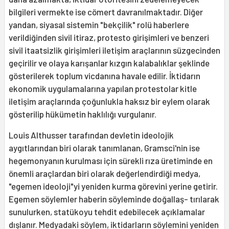
bilgileri vermekte ise cömert davranılmaktadır. Diğer
yandan, siyasal sistemin "bekçilik" rolü haberlere
verildiğinden sivil itiraz, protesto girişim­leri ve benzeri
sivil itaatsizlik girişimleri iletişim araçlarının süzgecinden
geçirilir ve olaya karışanlar kızgın kalabalıklar şek­linde
gösterilerek toplum vicdanına havale edilir. İktidarın
ekonomik uygulamalarına yapılan protestolar kitle
iletişim araçla­rında çoğunlukla haksız bir eylem olarak
gösterilip hükümetin haklılığı vurgulanır.
Louis Althusser tarafından devletin ideolojik
aygıtlarından biri olarak tanım­lanan, Gramsci'nin ise
hegemonyanın kurulması için sürekli rıza üretiminde en
önemli araçlardan biri olarak değerlendir­diği medya,
"egemen ideoloji"yi yeniden kurma görevini yerine getirir.
Egemen söylemler haberin söyleminde doğallaş- tırılarak
sunulurken, statükoyu tehdit edebilecek açıklamalar
dışlanır. Medyadaki söylem, iktidarların söylemini yeniden