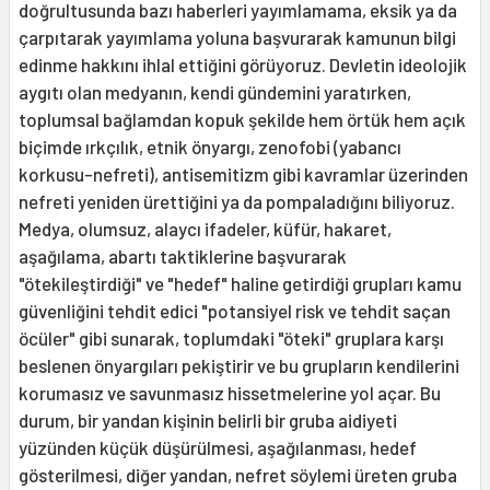
doğrultusunda bazı haberleri yayımla­mama, eksik ya da
çarpıtarak yayımlama yoluna başvurarak kamunun bilgi
edinme hakkını ihlal ettiğini görüyoruz. Devletin ideolojik
aygıtı olan medyanın, kendi gün­demini yaratırken,
toplumsal bağlamdan kopuk şekilde hem örtük hem açık
biçimde ırkçılık, etnik önyargı, zenofobi (yabancı
korkusu-nefreti), antisemitizm gibi kavramlar üzerinden
nefreti yeniden ürettiği­ni ya da pompaladığını biliyoruz.
Medya, olumsuz, alaycı ifadeler, küfür, hakaret,
aşağılama, abartı taktiklerine başvurarak
"ötekileştirdiği" ve "hedef" haline getirdi­ği grupları kamu
güvenliğini tehdit edici "potansiyel risk ve tehdit saçan
öcüler" gibi sunarak, toplumdaki "öteki" gruplara karşı
beslenen önyargıları pekiştirir ve bu grupların kendilerini
korumasız ve savun­masız hissetmelerine yol açar. Bu
durum, bir yandan kişinin belirli bir gruba aidiyeti
yüzünden küçük düşürülmesi, aşağılan­ması, hedef
gösterilmesi, diğer yandan, nefret söylemi üreten gruba