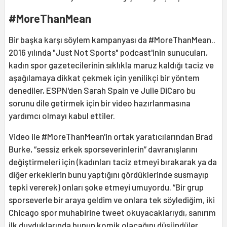
#MoreThanMean
Bir başka karşı söylem kampanyası da #MoreThanMean..
2016 yılında "Just Not Sports" podcast'inin sunucuları,
kadın spor gazetecilerinin sıklıkla maruz kaldığı taciz ve
aşağılamaya dikkat çekmek için yenilikçi bir yöntem
denediler, ESPN'den Sarah Spain ve Julie DiCaro bu
sorunu dile getirmek için bir video hazırlanmasına
yardımcı olmayı kabul ettiler.
Video ile #MoreThanMean'in ortak yaratıcılarından Brad
Burke, “sessiz erkek sporseverinlerin” davranışlarını
değiştirmeleri için (kadınları taciz etmeyi bırakarak ya da
diğer erkeklerin bunu yaptığını gördüklerinde susmayıp
tepki vererek) onları şoke etmeyi umuyordu. “Bir grup
sporseverle bir araya geldim ve onlara tek söylediğim, iki
Chicago spor muhabirine tweet okuyacaklarıydı, sanırım
ilk duyduklarında bunun komik olacağını düşündüler.