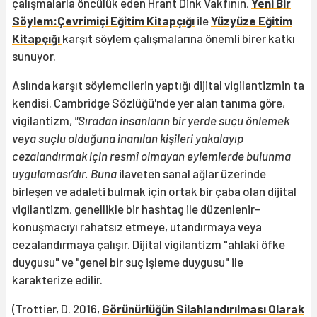
çalışmalarla öncülük eden Hrant Dink Vakfının,
Yeni Bir
Söylem:Çevrimiçi Eğitim Kitapçığı
ile
Yüzyüze Eğitim
Kitapçığı
karşıt söylem çalışmalarına önemli birer katkı
sunuyor.
Aslında karşıt söylemcilerin yaptığı dijital vigilantizmin ta
kendisi. Cambridge Sözlüğü'nde yer alan tanıma göre,
vigilantizm,
"Sıradan insanların bir yerde suçu önlemek
veya suçlu olduğuna inanılan kişileri yakalayıp
cezalandırmak için resmî olmayan eylemlerde bulunma
uygulaması’dır. Buna
ilaveten sanal ağlar üzerinde
birleşen ve adaleti bulmak için ortak bir çaba olan dijital
vigilantizm, genellikle bir hashtag ile düzenlenir-
konuşmacıyı rahatsız etmeye, utandırmaya veya
cezalandırmaya çalışır. Dijital vigilantizm "ahlaki öfke
duygusu" ve "genel bir suç işleme duygusu" ile
karakterize edilir.
(Trottier, D. 2016,
Görünürlüğün Silahlandırılması Olarak