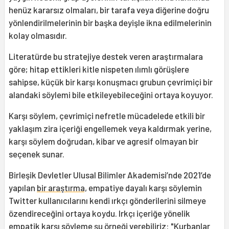
henüz kararsız olmaları, bir tarafa veya diğerine doğru
yönlendirilmelerinin bir başka deyişle ikna edilmelerinin
kolay olmasıdır.
Literatürde bu stratejiye destek veren araştırmalara
göre; hitap ettikleri kitle nispeten ılımlı görüşlere
sahipse, küçük bir karşı konuşmacı grubun çevrimiçi bir
alandaki söylemi bile etkileyebileceğini ortaya koyuyor.
Karşı söylem, çevrimiçi nefretle mücadelede etkili bir
yaklaşım zira içeriği engellemek veya kaldırmak yerine,
karşı söylem doğrudan, kibar ve agresif olmayan bir
seçenek sunar.
Birleşik Devletler Ulusal Bilimler Akademisi’nde 2021’de
yapılan
bir araştırma,
empatiye dayalı karşı söylemin
Twitter kullanıcılarını kendi ırkçı gönderilerini silmeye
özendireceğini ortaya koydu. Irkçı içeriğe yönelik
empatik karşı söyleme şu örneği verebiliriz: "Kurbanlar