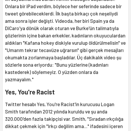
Onlara bir iPad verdim, böylece her seferinde sadece bir
tweet görebileceklerdi. İlk başta birkaçı çok neşeliydi
ama sonra işler değişti. Videoda, her biri Spain ya da
DiCaro'ya dönük olarak oturan ve Burke'ün talimatıyla
gözlerinin içine bakan erkekler, kadınların okuyuculardan
aldıkları "Kafana hokey diskiyle vurulup öldürülmelisin" ve
"Umarım tekrar tecavüze uğrarsın" gibi gerçek mesajları
okumakta zorlanmaya başladılar. Üç dakikalık video şu
sözlerle sona eriyordu: "Bunu yüzlerine (kadınları
kastederek) söylemeyiz. O yüzden onlara da
yazmayalım."
Yes, You're Racist
Twitter hesabı Yes, You're Racist'in kurucusu Logan
Smith tarafından 2012 yılında kuruldu ve şu anda
320.000'den fazla takipçisi var. Smith, "Sıradan ırkçılığa
dikkat çekmek için "Irkçı değilim ama..." ifadesini içeren