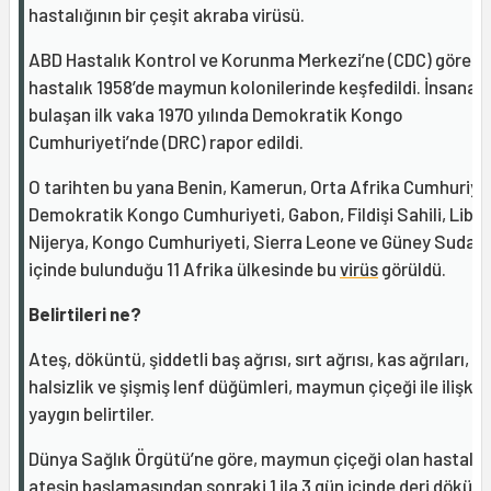
hastalığının bir çeşit akraba virüsü.
ABD Hastalık Kontrol ve Korunma Merkezi’ne (CDC) göre,
hastalık 1958’de maymun kolonilerinde keşfedildi. İnsana
bulaşan ilk vaka 1970 yılında Demokratik Kongo
Cumhuriyeti’nde (DRC) rapor edildi.
O tarihten bu yana Benin, Kamerun, Orta Afrika Cumhuriyet
Demokratik Kongo Cumhuriyeti, Gabon, Fildişi Sahili, Liber
Nijerya, Kongo Cumhuriyeti, Sierra Leone ve Güney Sudan’
içinde bulunduğu 11 Afrika ülkesinde bu
virüs
görüldü.
Belirtileri ne?
Ateş, döküntü, şiddetli baş ağrısı, sırt ağrısı, kas ağrıları,
halsizlik ve şişmiş lenf düğümleri, maymun çiçeği ile ilişkili
yaygın belirtiler.
Dünya Sağlık Örgütü’ne göre, maymun çiçeği olan hastala
ateşin başlamasından sonraki 1 ila 3 gün içinde deri dökünt