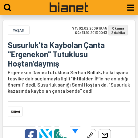
YT:
02.02.2009 16:45
Okuma
YAŞAM
SG:
31.10.2013 00:13
2 dakika
Susurluk'ta Kaybolan Çanta
"Ergenekon" Tutuklusu
Hoştan'daymış
Ergenekon Davası tutuklusu Serhan Bolluk, halkı isyana
teşvike dair suçlamayla ilgili "ihtilalden İP'in ne anladığı
önemli" dedi. Susurluk sanığı Sami Hoştan da, "Susurluk
kazasında kaybolan çanta bende" dedi.
Silivri