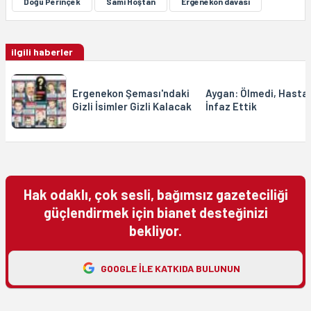
Doğu Perinçek
Sami Hoştan
Ergenekon davası
ilgili haberler
Ergenekon Şeması'ndaki
Aygan: Ölmedi, Hasta
Gizli İsimler Gizli Kalacak
İnfaz Ettik
Hak odaklı, çok sesli, bağımsız gazeteciliği
güçlendirmek için bianet desteğinizi
bekliyor.
GOOGLE ILE KATKIDA BULUNUN