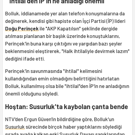
"'İhtilal'den İP'in ne anladığı önemli"
Bolluk, iddianamede yer alan telefon konuşmalarına da
değinerek, kendisi gibi hapiste olan İşçi Partisi (İP) lideri
Doğu Perinçek
ile "AKP Kapatılsın" şeklinde dergide
atılması planlanan bir başlık üzerinde konuştuklarını,
Perinçek'in buna karşı çıktığını ve yargıdan bazı şeyler
beklenmesini eleştirerek, "Halk ihtilaliyle devirmek lazım"
dediğini ifade etti.
Perinçek'in savunmasında "ihtilal" kelimesini
kullandığından emin olmadığını belirttiğini hatırlatan
Bolluk, kullanılmış olsa bile "ihtilal"den İP'in ne anladığının
önemli olduğunu söyledi.
Hoştan: Susurluk'ta kaybolan çanta bende
NTV'den Ergun Güven'in bildirdiğine göre, Bolluk'un
Susurluk
sürecinde birçok haber yaptıklarını söylediği
sırada ayağa kalkan eski Susurluk Davası sanıklarından