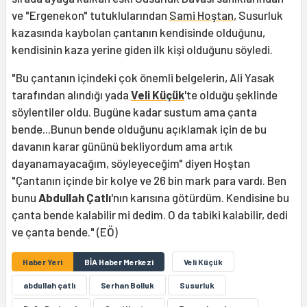
ve "Ergenekon" tutuklularından
Sami Hoştan
, Susurluk
kazasında kaybolan çantanın kendisinde olduğunu,
kendisinin kaza yerine giden ilk kişi olduğunu söyledi.
"Bu çantanın içindeki çok önemli belgelerin, Ali Yasak
tarafından alındığı yada
Veli Küçük
'te olduğu şeklinde
söylentiler oldu. Bugüne kadar sustum ama çanta
bende...Bunun bende olduğunu açıklamak için de bu
davanın karar gününü bekliyordum ama artık
dayanamayacağım, söyleyeceğim" diyen Hoştan
"Çantanın içinde bir kolye ve 26 bin mark para vardı. Ben
bunu
Abdullah Çatlı
'nın karısına götürdüm. Kendisine bu
çanta bende kalabilir mi dedim. O da tabiki kalabilir, dedi
ve çanta bende." (EÖ)
Haber Yeri
BİA Haber Merkezi
Veli Küçük
abdullah çatlı
Serhan Bolluk
Susurluk