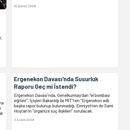
16 Şubat 2009
r,
Ergenekon Davası'nda Susurluk
Raporu Geç mi İstendi?
Ergenekon Davası'nda, Genelkurmay'dan "el bombası
eğitimi", İçişleri Bakanlığı ile MİT'ten "Ergenekon adlı
ana
başka rapor bulunup bulunmadığı, Emniyetten de Sami
ı
Hoştan'ın "organize suç ilişkileri" sorulacak.
uk
3 Aralık 2008