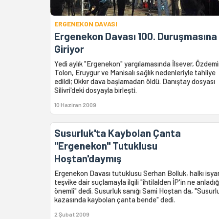
ERGENEKON DAVASI
Ergenekon Davası 100. Duruşmasına
Giriyor
Yedi aylık "Ergenekon" yargılamasında İlsever, Özdemi
Tolon, Eruygur ve Manisalı sağlık nedenleriyle tahliye
edildi; Okkır dava başlamadan öldü. Danıştay dosyası
Silivri'deki dosyayla birleşti.
10 Haziran 2009
Susurluk'ta Kaybolan Çanta
"Ergenekon" Tutuklusu
Hoştan'daymış
Ergenekon Davası tutuklusu Serhan Bolluk, halkı isy
teşvike dair suçlamayla ilgili "ihtilalden İP'in ne anladığ
önemli" dedi. Susurluk sanığı Sami Hoştan da, "Susurl
kazasında kaybolan çanta bende" dedi.
2 Şubat 2009