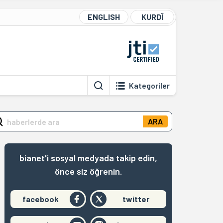
ENGLISH
KURDÎ
Kategoriler
ARA
bianet'i sosyal medyada takip edin,
önce siz öğrenin.
facebook
twitter