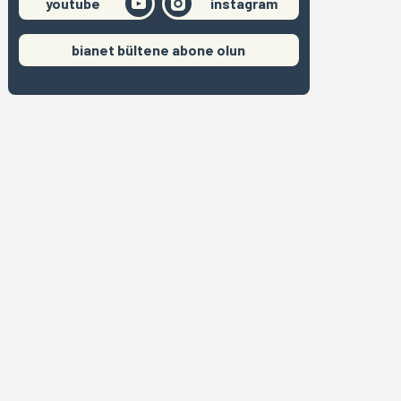
youtube
instagram
bianet bültene abone olun