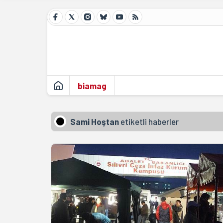
biamag
Sami Hoştan
etiketli haberler