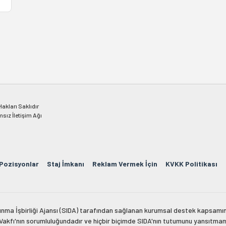
kları Saklıdır
msız İletişim Ağı
 Pozisyonlar
Staj İmkanı
Reklam Vermek İçin
KVKK Politikası
lkınma İşbirliği Ajansı (SIDA) tarafından sağlanan kurumsal destek kapsamın
 Vakfı'nın sorumluluğundadır ve hiçbir biçimde SIDA'nın tutumunu yansıtma