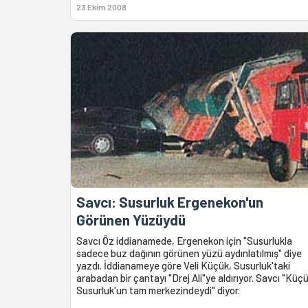
23 Ekim 2008
Savcı: Susurluk Ergenekon'un
Görünen Yüzüydü
Savcı Öz iddianamede, Ergenekon için "Susurlukla
sadece buz dağının görünen yüzü aydınlatılmış" diye
yazdı. İddianameye göre Veli Küçük, Susurluk'taki
arabadan bir çantayı "Drej Ali"ye aldırıyor. Savcı "Küç
Susurluk'un tam merkezindeydi" diyor.