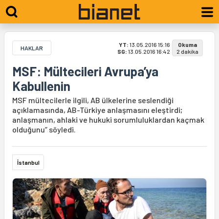
YT:
13.05.2016 15:16
Okuma
HAKLAR
SG:
13.05.2016 16:42
2 dakika
MSF: Mültecileri Avrupa’ya
Kabullenin
MSF mültecilerle ilgili, AB ülkelerine seslendiği
açıklamasında, AB-Türkiye anlaşmasını eleştirdi;
anlaşmanın, ahlaki ve hukuki sorumluluklardan kaçmak
olduğunu” söyledi.
İstanbul