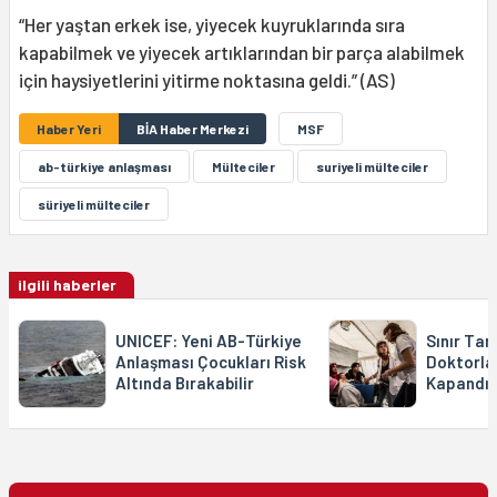
“Her yaştan erkek ise, yiyecek kuyruklarında sıra
kapabilmek ve yiyecek artıklarından bir parça alabilmek
için haysiyetlerini yitirme noktasına geldi.” (AS)
Haber Yeri
BİA Haber Merkezi
MSF
ab-türkiye anlaşması
Mülteciler
suriyeli mülteciler
süriyeli mülteciler
ilgili haberler
UNICEF: Yeni AB-Türkiye
Sınır Ta
Anlaşması Çocukları Risk
Doktorla
Altında Bırakabilir
Kapandı, 