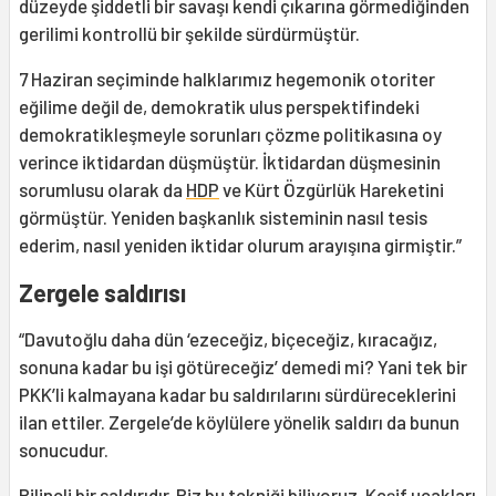
düzeyde şiddetli bir savaşı kendi çıkarına görmediğinden
gerilimi kontrollü bir şekilde sürdürmüştür.
7 Haziran seçiminde halklarımız hegemonik otoriter
eğilime değil de, demokratik ulus perspektifindeki
demokratikleşmeyle sorunları çözme politikasına oy
verince iktidardan düşmüştür. İktidardan düşmesinin
sorumlusu olarak da
HDP
ve Kürt Özgürlük Hareketini
görmüştür. Yeniden başkanlık sisteminin nasıl tesis
ederim, nasıl yeniden iktidar olurum arayışına girmiştir.”
Zergele saldırısı
“Davutoğlu daha dün ‘ezeceğiz, biçeceğiz, kıracağız,
sonuna kadar bu işi götüreceğiz’ demedi mi? Yani tek bir
PKK’li kalmayana kadar bu saldırılarını sürdüreceklerini
ilan ettiler. Zergele’de köylülere yönelik saldırı da bunun
sonucudur.
Bilinçli bir saldırıdır. Biz bu tekniği biliyoruz. Keşif uçakları