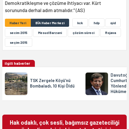
Demokratikleşme ve çözüme ihtiyacı var. Kürt
sorununda derhal adım atmalıdır.” (AS)
Haber Yeri
BİA Haber Merkezi
kck
hdp
ışid
secim 2015
Mesud Barzani
çözüm süreci
Rojava
seçim 2015
ilgili haberler
Davutoğl
TSK Zergele Köyü'nü
Cumhurba
Bombaladı, 10 Kişi Öldü
Yönlendi
Hükümet
Hak odaklı, çok sesli, bağımsız gazeteciliği