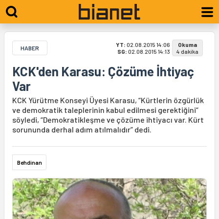
YT:
02.08.2015 14:06
Okuma
HABER
SG:
02.08.2015 14:13
4 dakika
KCK'den Karasu: Çözüme İhtiyaç
Var
KCK Yürütme Konseyi Üyesi Karasu, “Kürtlerin özgürlük
ve demokratik taleplerinin kabul edilmesi gerektiğini”
söyledi, “Demokratikleşme ve çözüme ihtiyacı var. Kürt
sorununda derhal adım atılmalıdır” dedi.
Behdinan