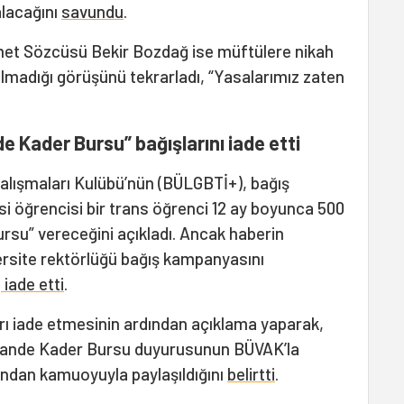
alacağını
savundu
.
et Sözcüsü Bekir Bozdağ ise müftülere nikah
ı olmadığı görüşünü tekrarladı, “Yasalarımız zaten
 Kader Bursu” bağışlarını iade etti
alışmaları Kulübü’nün (BÜLGBTİ+), bağış
si öğrencisi bir trans öğrenci 12 ay boyunca 500
su” vereceğini açıkladı. Ancak haberin
ersite rektörlüğü bağış kampanyasını
ı
iade etti
.
rı iade etmesinin ardından açıklama yaparak,
 Hande Kader Bursu duyurusunun BÜVAK’la
ından kamuoyuyla paylaşıldığını
belirtti
.