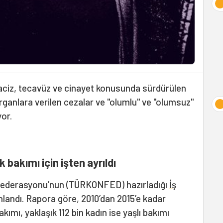
 taciz, tecavüz ve cinayet konusunda sürdürülen
rganlara verilen cezalar ve "olumlu" ve "olumsuz"
yor.
k bakımı için işten ayrıldı
nfederasyonu’nun (TÜRKONFED) hazırladığı
İş
nlandı. Rapora göre, 2010’dan 2015’e kadar
kımı, yaklaşık 112 bin kadın ise yaşlı bakımı