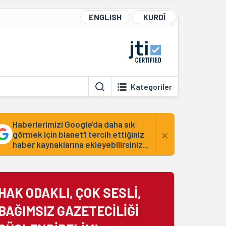
ENGLISH
KURDÎ
Kategoriler
Haberlerimizi Google'da daha sık
×
görmek için bianet'i tercih ettiğiniz
haber kaynaklarına ekleyebilirsiniz...
HAK ODAKLI, ÇOK SESLİ,
BAĞIMSIZ GAZETECİLİĞİ