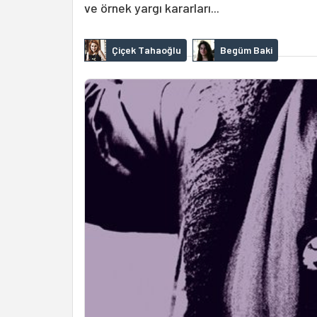
ve örnek yargı kararları...
Çiçek Tahaoğlu
Begüm Baki