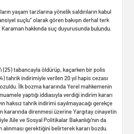
arın yaşam tarzlarına yönelik saldırıların kabul
nsiyel suçlu” olarak gören bakışın derhal terk
rek Karaman hakkında suç duyurusunda
bulundu
.
ş'ı (25) tabancayla öldürüp, kaçarken bir polis
 tahrik indirimiyle verilen 20 yıl hapis cezası
 bozuldu. İlk bozma kararında Yerel mahkemenin
muamele yaptığı iddiasıyla verdiği indirim kararı
ın haksız tahrik indirimi sayılmayacağı gerekçe
n kararında direnmesi üzerine Yargıtay cinayetin
le Aile ve Sosyal Politikalar Bakanlığı'nın da
alınması gerektiğini belirterek kararı bozdu.