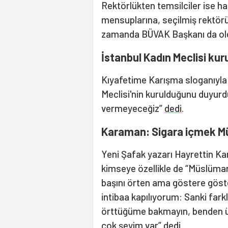
Rektörlükten temsilciler ise hab
mensuplarına, seçilmiş rektörü
zamanda BÜVAK Başkanı da oldu
İstanbul Kadın Meclisi kur
Kıyafetime Karışma sloganıyla 
Meclisi'nin kurulduğunu duyurdu,
vermeyeceğiz”
dedi
.
Karaman: Sigara içmek M
Yeni Şafak yazarı Hayrettin Ka
kimseye özellikle de “Müslüman
başını örten ama göstere göst
intibaa kapılıyorum: Sanki farkl
örttüğüme bakmayın, benden üm
çok şeyim var” dedi.