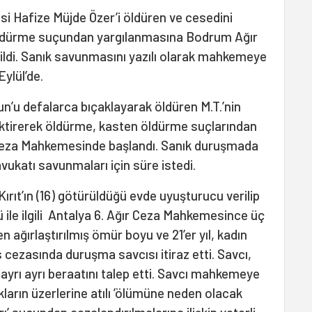
isi Hafize Müjde Özer’i öldüren ve cesedini
öldürme suçundan yargılanmasına Bodrum Ağır
di. Sanık savunmasını yazılı olarak mahkemeye
ylül’de.
un’u defalarca bıçaklayarak öldüren M.T.’nin
ektirerek öldürme, kasten öldürme suçlarından
eza Mahkemesinde başlandı. Sanık duruşmada
vukatı savunmaları için süre istedi.
Kırıt’ın (16) götürüldüğü evde uyuşturucu verilip
 ile ilgili Antalya 6. Ağır Ceza Mahkemesince üç
en ağırlaştırılmış ömür boyu ve 21’er yıl, kadın
is cezasında duruşma savcısı itiraz etti. Savcı,
n ayrı ayrı beraatını talep etti. Savcı mahkemeye
ıkların üzerlerine atılı ’ölümüne neden olacak