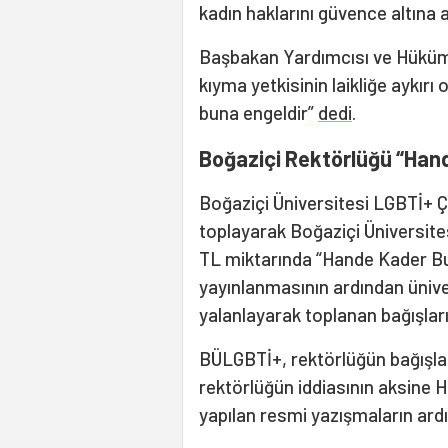
kadın haklarını güvence altına 
Başbakan Yardımcısı ve Hüküm
kıyma yetkisinin laikliğe aykır
buna engeldir”
dedi
.
Boğaziçi Rektörlüğü “Hande
Boğaziçi Üniversitesi LGBTİ+ Ç
toplayarak Boğaziçi Üniversite
TL miktarında “Hande Kader Bur
yayınlanmasının ardından üniv
yalanlayarak toplanan bağışlar
BÜLGBTİ+, rektörlüğün bağışla
rektörlüğün iddiasının aksine
yapılan resmi yazışmaların ard