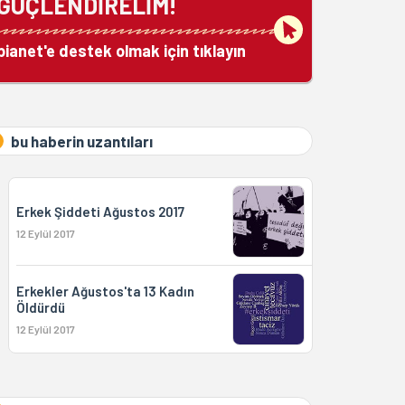
GÜÇLENDİRELİM!
bianet'e destek olmak için tıklayın
bu haberin uzantıları
Erkek Şiddeti Ağustos 2017
12 Eylül 2017
Erkekler Ağustos'ta 13 Kadın
Öldürdü
12 Eylül 2017