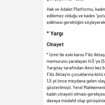
Hak ve Adalet Platformu, kadınl
edilemez olduğu ve kadını “pota
edilmesi gerektiğini söyleye
* Yargı
Cinayet
* İzmir’de eski karısı Filiz Akta
memurunu yaralayan H.Ö.’ye (54)
Yargıtay tarafından ikinci kez
Filiz Aktaş’ın çocuklarına kötü 
1,5 yıl önce meydana gelen olay
gösterilmişti. Yerel Mahkemeni
kadın cinayeti olması gerekçesiy
davaya müdahil olup görüşünün 