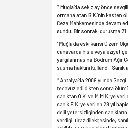
* Muğla'da sekiz ay önce sevgil
ormana atan B.K.’nin kasten 
Ceza Mahkemesinde devam edil
sundu. Bir sonraki duruşma 21 E
*Muğla’da eski karısı Gizem Olg
canavarca hisle veya eziyet ç
yargılanmasına Bodrum Ağır C
susma hakkını kullandı. Sanık a
* Antalya’da 2009 yılında Sezgi 
tecavüz edildikten sonra ölümü
sanıktan O.K. ve M.M.K.’ye veril
sanık E.K.’ye verilen 28 yıl hap
delil yetersizliğinden sanıkları
verdiği itiraz dilekçesinde, san