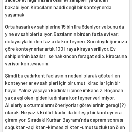
bakabiliyor. Kiracıların haddi değil bir konteynerda
yaşamak.
Orta hasarlı ev sahiplerine 15 bin lira ödeniyor ve bunu da
yine ev sahipleri alıyor. Bazılarının birden fazla evi var;
dolayısıyla birden fazla da konteynerı. Son duyduğumuza
göre konteynerlar artık 100 liraya kiraya veriliyor. Ev
sahiplerinin bazıları ise hakkından feragat edip, kiracısına
veriyor konteynerını.
Şimdi bu
çadırkent
faciasının nedeni olarak gösterilen
konteynerlar ev sahipleri için bir umut, kiracılar için bir
hayal. Yalnız yaşayan kadınlar içinse imkansız. Boşanan
ya da eşi ölen-giden kadınlara konteyner verilmiyor.
Aileleriyle oturmalarını öneriyorlar görevlerinin gereği (?)
olarak. Ne yazık ki dört kadın da birleşip bir konteynera
giremiyor. Sıradaki Kurban Bayramı'nda deprem sonrası
soğuktan-açlıktan-kimsesizlikten-umutsuzluktan ölen