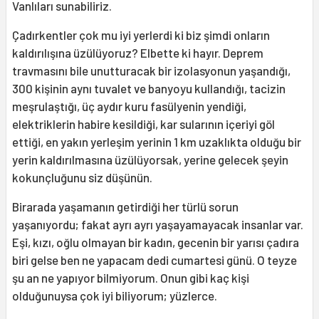
Vanlıları sunabiliriz.
Çadırkentler çok mu iyi yerlerdi ki biz şimdi onların
kaldırılışına üzülüyoruz? Elbette ki hayır. Deprem
travmasını bile unutturacak bir izolasyonun yaşandığı,
300 kişinin aynı tuvalet ve banyoyu kullandığı, tacizin
meşrulaştığı, üç aydır kuru fasülyenin yendiği,
elektriklerin habire kesildiği, kar sularının içeriyi göl
ettiği, en yakın yerleşim yerinin 1 km uzaklıkta olduğu bir
yerin kaldırılmasına üzülüyorsak, yerine gelecek şeyin
kokunçluğunu siz düşünün.
Birarada yaşamanın getirdiği her türlü sorun
yaşanıyordu; fakat ayrı ayrı yaşayamayacak insanlar var.
Eşi, kızı, oğlu olmayan bir kadın, gecenin bir yarısı çadıra
biri gelse ben ne yapacam dedi cumartesi günü. O teyze
şu an ne yapıyor bilmiyorum. Onun gibi kaç kişi
olduğunuysa çok iyi biliyorum; yüzlerce.