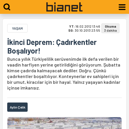
YT:
16.02.2012 13:46
Okuma
YAŞAM
SG:
30.10.2013 23:55
3 dakika
İkinci Deprem: Çadırkentler
Boşalıyor!
Bunca yıllık Türkiyelilik serüvenimde ilk defa verilen bir
vaadin harfiyen yerine getirildiğini görüyorum. Şubatta
kimse çadırda kalmayacak dediler. Doğru. Çünkü
çadırkentler boşaltılıyor. Konteynerlar ev sahipleri için
bir umut, kiracılar için bir hayal. Yalnız yaşayan kadınlar
içinse imkansız.
Aylin Çelik