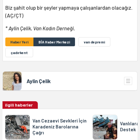
Biz şahit olup bir şeyler yapmaya çalışanlardan olacağız.
(AÇ/ÇT)
* Aylin Çelik, Van Kadın Derneği.
Haber Yeri
BİA Haber Merkezi
van depremi
çadırkent
Aylin Çelik
ilgili haberler
Van Cezaevi Sevkleri İçin
Vanlılara
Karadeniz Barolarına
Destek
Çağrı