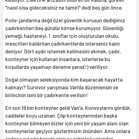
"nasıl olsa gideceksiniz ne tamiri" dedi beş gün önce.
Polis-jandarma değil özel güvenlik korusun dediğimiz
çadırkentleri beş gündür kimse korumuyor. Güvenliği,
yemeği, hastaneyi, 1. sınıflar için oluşturulan okulu,
mescitleri kaldırılan çadırkentlerde isterseniz kalın
deniyor. Dört aydır istemek kelimesini ekmek, çadır,
konteyner için kullanan insanlara, isterlerse bu
koşullarda yaşamayı deneme şansı(!) veriliyor.
Doğal olmayan seleksiyonda kim başaracak hayatta
kalmayı? Survivor yarışması Van'da düzenlensin ve
birincinin ismi bir çadırkente verilsin!
En son 19 bin konteyner geldi Van'a. Konvoylarını gördük,
caddeler boyu uzanan. Çöp konteynerından başka
konteyner bilmeyen bizler için yeni bir yaşam alanı olan
konteynerlar geçiyor gözlerimizin önünden. Ama onlara
sadece evi ağır hasarlı olan ev sahipleri yakından