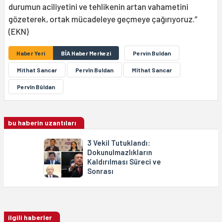
durumun aciliyetini ve tehlikenin artan vahametini
gözeterek, ortak mücadeleye geçmeye çağırıyoruz.”
(EKN)
Haber Yeri
BİA Haber Merkezi
Pervin Buldan
Mithat Sancar
Pervîn Buldan
Mîthat Sancar
Pervîn Bûldan
bu haberin uzantıları
3 Vekil Tutuklandı:
Dokunulmazlıkların
Kaldırılması Süreci ve
Sonrası
ilgili haberler