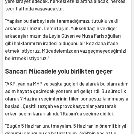
yere sirayet edecek, herkesi etkisi altına alacak, herkes
tecrit altında yaşayacaktır.
“Yapılan bu darbeyi asla tanımadığımızı, tutuklu vekil
arkadaşlarımızın, Demirtaş’ın, Yüksekdağ’ın ve diğer
arkadaşlarımızın da Leyla Güven ve Musa Farisoğulları
gibi halklarımızın iradesi olduğunu bir kez daha ifade
etmek istiyoruz. Mücadelemizden vazgeçmeyeceğimizi
belirtmek istiyoruz.”
Sancar: Mücadele yolu birlikten geçer
“AKP, yanına MHP ve başka güçleri de alarak bu planı adım
adım hayata geçirecek yöntemleri geliştirdi. Bu süreç ilk
olarak 7 Haziran seçimlerinin fiilen sonuçsuz kılınmasıyla
başladı. Çeşitli tezgah ve provokasyonlar yaratarak,
erken seçim kararı alındı. 1 Kasım’da seçime gidildi.
“Bugün 5 Haziran unutmayalım. 5 Haziran’ın önemli bir yıl
dönümü olduğunu da hatırlatalım. AKP’nin başlattığı