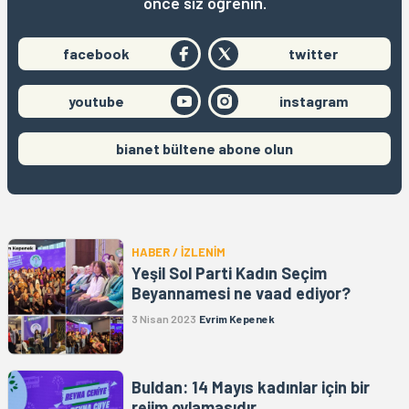
önce siz öğrenin.
facebook
twitter
youtube
instagram
bianet bültene abone olun
HABER / İZLENİM
Yeşil Sol Parti Kadın Seçim
Beyannamesi ne vaad ediyor?
3 Nisan 2023
Evrim Kepenek
Buldan: 14 Mayıs kadınlar için bir
rejim oylamasıdır