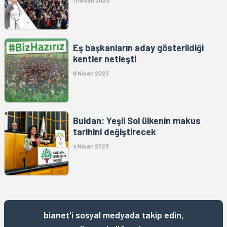
11 Nisan 2023
Eş başkanların aday gösterildiği
kentler netleşti
9 Nisan 2023
Buldan: Yeşil Sol ülkenin makus
tarihini değiştirecek
4 Nisan 2023
bianet'i sosyal medyada takip edin,