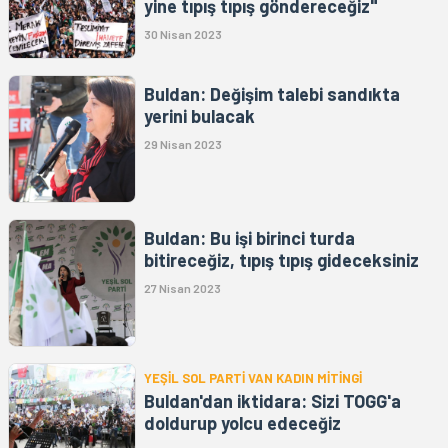
yine tıpış tıpış göndereceğiz"
30 Nisan 2023
Buldan: Değişim talebi sandıkta
yerini bulacak
29 Nisan 2023
Buldan: Bu işi birinci turda
bitireceğiz, tıpış tıpış gideceksiniz
27 Nisan 2023
YEŞİL SOL PARTİ VAN KADIN MİTİNGİ
Buldan'dan iktidara: Sizi TOGG'a
doldurup yolcu edeceğiz