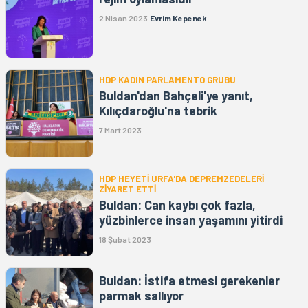
2 Nisan 2023
Evrim Kepenek
HDP KADIN PARLAMENTO GRUBU
Buldan'dan Bahçeli'ye yanıt,
Kılıçdaroğlu'na tebrik
7 Mart 2023
HDP HEYETİ URFA'DA DEPREMZEDELERİ
ZİYARET ETTİ
Buldan: Can kaybı çok fazla,
yüzbinlerce insan yaşamını yitirdi
18 Şubat 2023
Buldan: İstifa etmesi gerekenler
parmak sallıyor