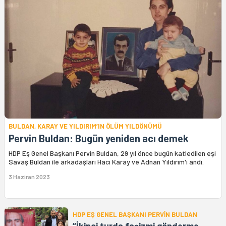
BULDAN, KARAY VE YILDIRIM’IN ÖLÜM YILDÖNÜMÜ
Pervin Buldan: Bugün yeniden acı demek
HDP Eş Genel Başkanı Pervin Buldan, 29 yıl önce bugün katledilen eşi
Savaş Buldan ile arkadaşları Hacı Karay ve Adnan Yıldırım'ı andı.
3 Haziran 2023
HDP EŞ GENEL BAŞKANI PERVİN BULDAN