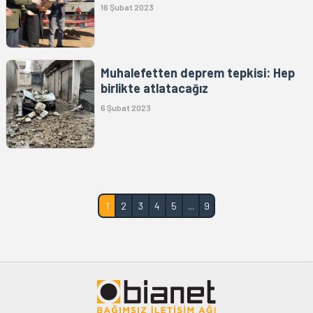
16 Şubat 2023
Muhalefetten deprem tepkisi: Hep
birlikte atlatacağız
6 Şubat 2023
1
2
3
4
5
...
9