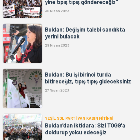
yine tıpış tıpış göndereceğiz"
30 Nisan 2023
Buldan: Değişim talebi sandıkta
yerini bulacak
29 Nisan 2023
Buldan: Bu işi birinci turda
bitireceğiz, tıpış tıpış gideceksiniz
27 Nisan 2023
YEŞİL SOL PARTİ VAN KADIN MİTİNGİ
Buldan'dan iktidara: Sizi TOGG'a
doldurup yolcu edeceğiz