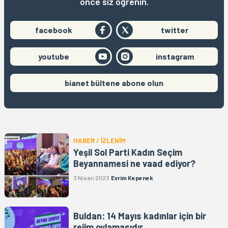
önce siz öğrenin.
facebook
twitter
youtube
instagram
bianet bültene abone olun
HABER / İZLENİM
Yeşil Sol Parti Kadın Seçim
Beyannamesi ne vaad ediyor?
3 Nisan 2023
Evrim Kepenek
Buldan: 14 Mayıs kadınlar için bir
rejim oylamasıdır