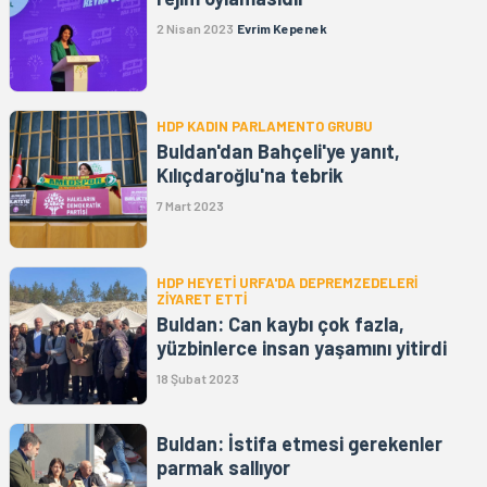
2 Nisan 2023
Evrim Kepenek
HDP KADIN PARLAMENTO GRUBU
Buldan'dan Bahçeli'ye yanıt,
Kılıçdaroğlu'na tebrik
7 Mart 2023
HDP HEYETİ URFA'DA DEPREMZEDELERİ
ZİYARET ETTİ
Buldan: Can kaybı çok fazla,
yüzbinlerce insan yaşamını yitirdi
18 Şubat 2023
Buldan: İstifa etmesi gerekenler
parmak sallıyor