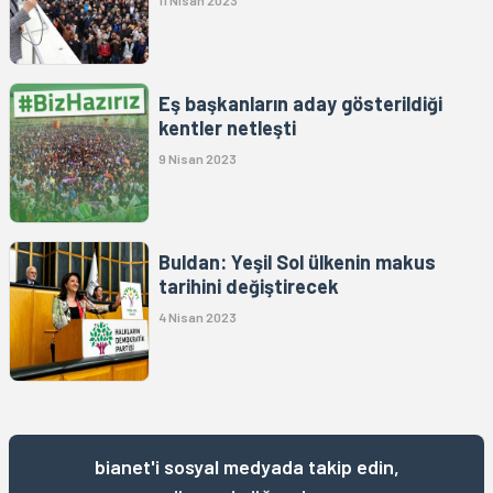
11 Nisan 2023
Eş başkanların aday gösterildiği
kentler netleşti
9 Nisan 2023
Buldan: Yeşil Sol ülkenin makus
tarihini değiştirecek
4 Nisan 2023
bianet'i sosyal medyada takip edin,