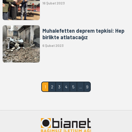
16 Şubat 2023
Muhalefetten deprem tepkisi: Hep
birlikte atlatacağız
6 Şubat 2023
1
2
3
4
5
...
9