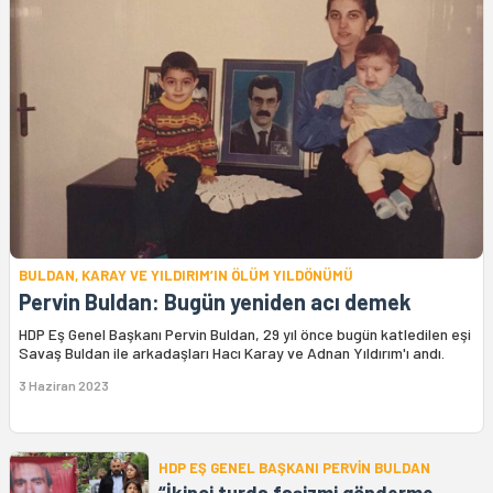
BULDAN, KARAY VE YILDIRIM’IN ÖLÜM YILDÖNÜMÜ
Pervin Buldan: Bugün yeniden acı demek
HDP Eş Genel Başkanı Pervin Buldan, 29 yıl önce bugün katledilen eşi
Savaş Buldan ile arkadaşları Hacı Karay ve Adnan Yıldırım'ı andı.
3 Haziran 2023
HDP EŞ GENEL BAŞKANI PERVİN BULDAN