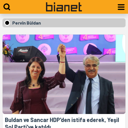
Pervîn Bûldan
Buldan ve Sancar HDP'den istifa ederek, Yeşil
Sol Parti'ye katıldı