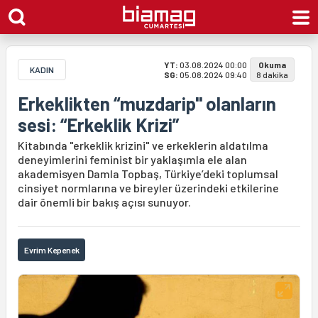
YT:
03.08.2024 00:00
Okuma
KADIN
SG:
05.08.2024 09:40
8 dakika
Erkeklikten “muzdarip" olanların
sesi: “Erkeklik Krizi”
Kitabında "erkeklik krizini" ve erkeklerin aldatılma
deneyimlerini feminist bir yaklaşımla ele alan
akademisyen Damla Topbaş, Türkiye’deki toplumsal
cinsiyet normlarına ve bireyler üzerindeki etkilerine
dair önemli bir bakış açısı sunuyor.
Evrim Kepenek