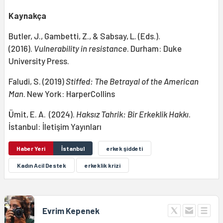
Kaynakça
Butler, J., Gambetti, Z., & Sabsay, L. (Eds.).
(2016).
Vulnerability in resistance
. Durham: Duke
University Press.
Faludi, S. (2019)
Stiffed: The Betrayal of the American
Man
. New York: HarperCollins
Ümit, E. A. (2024).
Haksız Tahrik: Bir Erkeklik Hakkı
.
İstanbul: İletişim Yayınları
Haber Yeri
İstanbul
erkek şiddeti
Kadın Acil Destek
erkeklik krizi
Evrim Kepenek