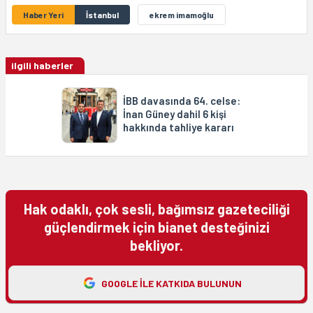
Haber Yeri
İstanbul
ekrem imamoğlu
ilgili haberler
İBB davasında 64. celse:
İnan Güney dahil 6 kişi
hakkında tahliye kararı
Hak odaklı, çok sesli, bağımsız gazeteciliği
güçlendirmek için bianet desteğinizi
bekliyor.
GOOGLE ILE KATKIDA BULUNUN