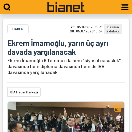
YT:
05.07.2026 15:31
Okuma
HABER
SG:
05.07.2026 15:34
2 dakika
Ekrem İmamoğlu, yarın üç ayrı
davada yargılanacak
Ekrem İmamoğlu 6 Temmuz’da hem "siyasal casusluk"
davasında hem diploma davasında hem de İBB
davasında yargılanacak.
BİA Haber Merkezi