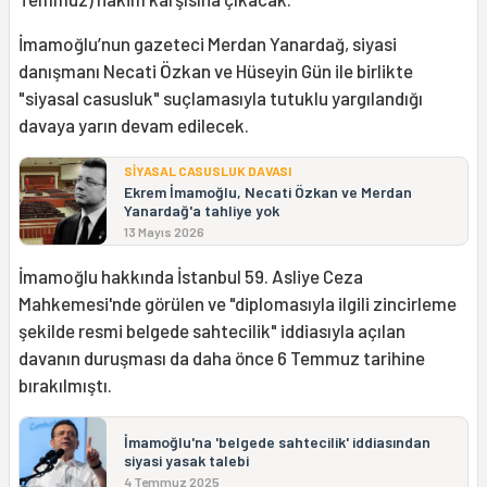
İmamoğlu’nun gazeteci Merdan Yanardağ, siyasi
danışmanı Necati Özkan ve Hüseyin Gün ile birlikte
"siyasal casusluk" suçlamasıyla tutuklu yargılandığı
davaya yarın devam edilecek.
SİYASAL CASUSLUK DAVASI
Ekrem İmamoğlu, Necati Özkan ve Merdan
Yanardağ'a tahliye yok
13 Mayıs 2026
İmamoğlu hakkında İstanbul 59. Asliye Ceza
Mahkemesi'nde görülen ve "diplomasıyla ilgili zincirleme
şekilde resmi belgede sahtecilik" iddiasıyla açılan
davanın duruşması da daha önce 6 Temmuz tarihine
bırakılmıştı.
İmamoğlu'na 'belgede sahtecilik' iddiasından
siyasi yasak talebi
4 Temmuz 2025