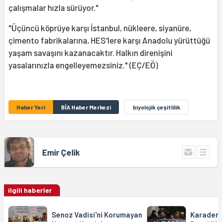
çalışmalar hızla sürüyor."
"Üçüncü köprüye karşı İstanbul, nükleere, siyanüre,
çimento fabrikalarına, HES'lere karşı Anadolu yürüttüğü
yaşam savaşını kazanacaktır. Halkın direnişini
yasalarınızla engelleyemezsiniz." (EÇ/EÖ)
Haber Yeri
BİA Haber Merkezi
biyolojik çeşitlilik
Emir Çelik
ilgili haberler
Senoz Vadisi'ni Korumayan
Karadeniz