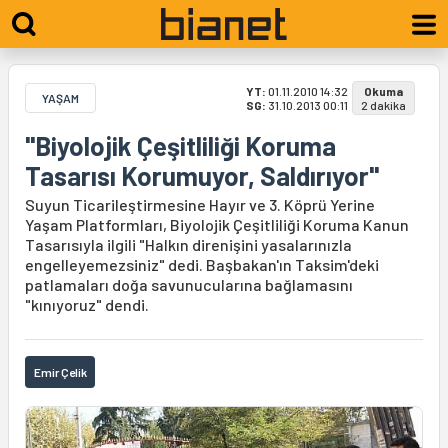
YT:
01.11.2010 14:32
Okuma
YAŞAM
SG:
31.10.2013 00:11
2 dakika
"Biyolojik Çeşitliliği Koruma
Tasarısı Korumuyor, Saldırıyor"
Suyun Ticarileştirmesine Hayır ve 3. Köprü Yerine
Yaşam Platformları, Biyolojik Çeşitliliği Koruma Kanun
Tasarısıyla ilgili "Halkın direnişini yasalarınızla
engelleyemezsiniz" dedi. Başbakan'ın Taksim'deki
patlamaları doğa savunucularına bağlamasını
"kınıyoruz" dendi.
Emir Çelik