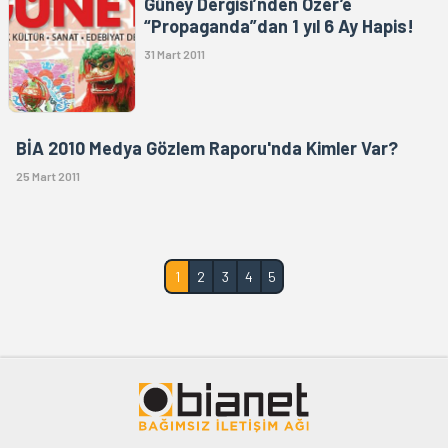
Güney Dergisi’nden Özer’e
“Propaganda”dan 1 yıl 6 Ay Hapis!
31 Mart 2011
BİA 2010 Medya Gözlem Raporu'nda Kimler Var?
25 Mart 2011
1
2
3
4
5