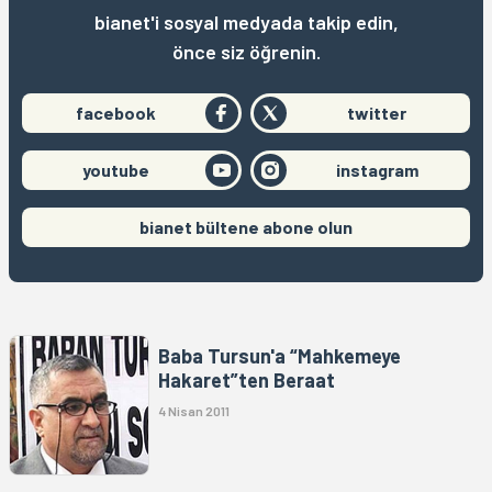
bianet'i sosyal medyada takip edin,
önce siz öğrenin.
facebook
twitter
youtube
instagram
bianet bültene abone olun
Baba Tursun'a “Mahkemeye
Hakaret”ten Beraat
4 Nisan 2011