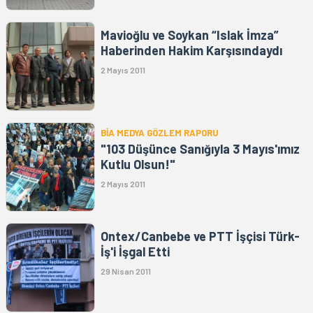
Mavioğlu ve Soykan “Islak İmza”
Haberinden Hakim Karşısındaydı
2 Mayıs 2011
BİA MEDYA GÖZLEM RAPORU
"103 Düşünce Sanığıyla 3 Mayıs'ımız
Kutlu Olsun!"
2 Mayıs 2011
Ontex/Canbebe ve PTT İşçisi Türk-
İş'i İşgal Etti
29 Nisan 2011