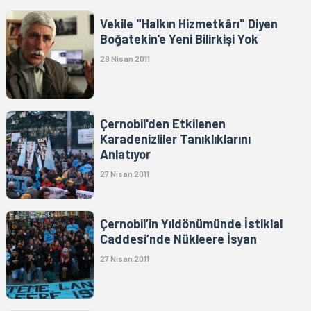
Vekile "Halkın Hizmetkârı" Diyen
Boğatekin'e Yeni Bilirkişi Yok
29 Nisan 2011
Çernobil'den Etkilenen
Karadenizliler Tanıklıklarını
Anlatıyor
27 Nisan 2011
Çernobil’in Yıldönümünde İstiklal
Caddesi’nde Nükleere İsyan
27 Nisan 2011