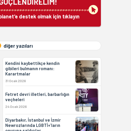
GÜÇLENDİRELİM!
bianet'e destek olmak için tıklayın
diğer yazıları
Kendini kaybettikçe kendin
gibileri bulmanın romanı:
Karartmalar
31 Ocak 2026
Fetret devri illetleri, barbarlığın
veçheleri
24 Ocak 2026
Diyarbakır, İstanbul ve İzmir
Newrozlarında LGBTİ+’ların
onuruna saldırılar