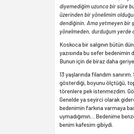
diyemediğim uzunca bir süre bu 
üzerinden bir yönelimim olduğun
dendiğinin. Ama yetmeyen bir şe
yönelmeden, durduğum yerde de
Koskoca bir salgının bütün düny
yazısında bu sefer bedenimin d
Bunun için de biraz daha geriy
13 yaşlarında filandım sanırım. S
gösterdiği, boyunu ölçtüğü, topl
törenlere pek istenmezdim. Göz
Genelde ya seyirci olarak gide
bedenimin farkına varmaya başl
uymadığımın… Bedenime benzer
benim kafesim gibiydi.