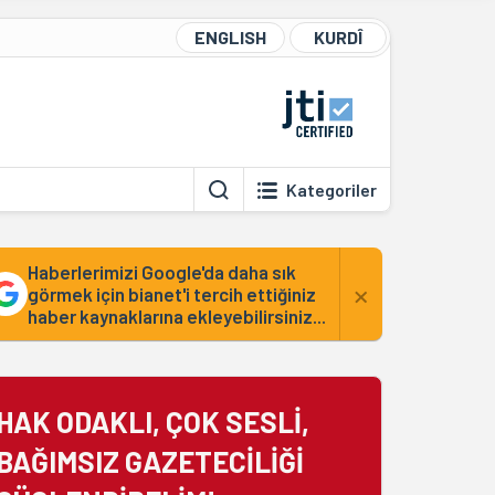
ENGLISH
KURDÎ
Kategoriler
Haberlerimizi Google'da daha sık
×
görmek için bianet'i tercih ettiğiniz
haber kaynaklarına ekleyebilirsiniz...
HAK ODAKLI, ÇOK SESLİ,
BAĞIMSIZ GAZETECİLİĞİ