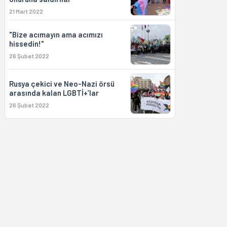
21 Mart 2022
"Bize acımayın ama acımızı
hissedin!"
26 Şubat 2022
Rusya çekici ve Neo-Nazi örsü
arasında kalan LGBTİ+’lar
26 Şubat 2022