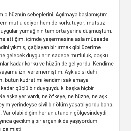
tim o hüznün sebeplerini. Açılmaya başlamıştım.
 hem mutlu ediyor hem de korkutuyor, mutsuz
duygular yumağının tam orta yerine düşmüştüm.
ime attığım, içimde yeşermesine asla müsaade
ni yıkmış, çağlayan bir ırmak gibi üzerime
me gelecek duyguların sadece mutluluk, coşku
nlar kadar korku ve hüzün de geliyordu. Kendime
i yaşama izni verememiştim. Aşk acısı dahi
m, bütün kudretimi kendimi saklamaya
 kadar güçlü bir duyguydu ki başka hiçbir
 aşka yer vardı, ne öfkeye, ne hüzne, ne aşk
eyim yerindeyse sivil bir ölüm yaşatılıyordu bana.
Var olabildiğim her an utancın gölgesindeydi.
yınca gecikmiş bir ergenlik de yaşıyordum.
ı gelmişti.