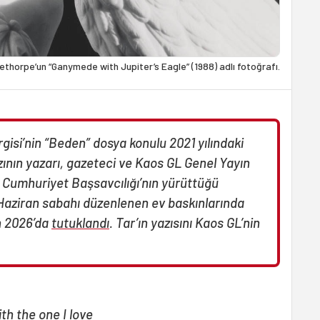
thorpe’un “Ganymede with Jupiter’s Eagle” (1988) adlı fotoğrafı.
gisi’nin “Beden” dosya konulu 2021 yılındaki
zının yazarı, gazeteci ve Kaos GL Genel Yayın
 Cumhuriyet Başsavcılığı’nın yürüttüğü
aziran sabahı düzenlenen ev baskınlarında
an 2026’da
tutuklandı
. Tar’ın yazısını Kaos GL’nin
h the one I love