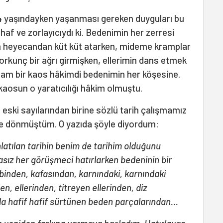
3-14 yaşındayken yaşanması gereken duyguları bu
af ve zorlayıcıydı ki. Bedenimin her zerresi
bim heyecandan küt küt atarken, mideme kramplar
korkunç bir ağrı girmişken, ellerimin dans etmek
ız tam bir kaos hâkimdi bedenimin her köşesine.
kaosun o yaratıcılığı hâkim olmuştu.
 eski sayılarından birine sözlü tarih çalışmamız
me dönmüştüm. O yazıda şöyle diyordum:
latılan tarihin benim de tarihim olduğunu
sız her görüşmeci hatırlarken bedeninin bir
inden, kafasından, karnındaki, karnındaki
n, ellerinden, titreyen ellerinden, diz
a hafif hafif sürtünen beden parçalarından…