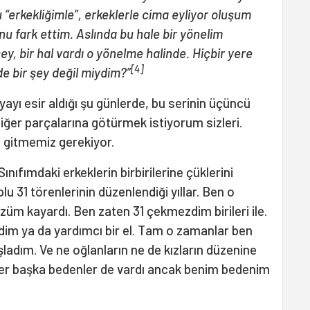
“erkekliğimle”, erkeklerle cima eyliyor oluşum
u fark ettim. Aslında bu hale bir yönelim
y, bir hal vardı o yönelme halinde. Hiçbir yere
[4]
 bir şey değil miydim?”
ayı esir aldığı şu günlerde, bu serinin üçüncü
iğer parçalarına götürmek istiyorum sizleri.
e gitmemiz gerekiyor.
ınıfımdaki erkeklerin birbirilerine çüklerini
u 31 törenlerinin düzenlendiği yıllar. Ben o
üm kayardı. Ben zaten 31 çekmezdim birileri ile.
rdim ya da yardımcı bir el. Tam o zamanlar ben
adım. Ve ne oğlanların ne de kızların düzenine
 başka bedenler de vardı ancak benim bedenim