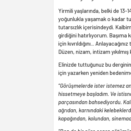
Yirmili yaşlarında, belki de 1
yoğunlukla yaşamak o kadar tuh
tutarsızlık içerisindeydi. Kal
girdiğini hatırlıyorum. Başıma 
için kıvrıldığını... Anlayacağın
Düzen, nizam, intizam yıkılmış 
Elinizde tuttuğunuz bu derginin
için yazarken yeniden bedeni
“Görüşmelerde ister istemez an
hissetmeye başladım. Ve istisna
parçasından bahsediyordu. Kalb
ağrıdan, karnındaki kelebeklerde
kapağından, kolundan, sinemad