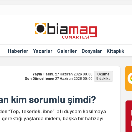
Haberler
Yazarlar
Galeriler
Dosyalar
Kitaplık
Yayın Tarihi:
27 Haziran 2026 00:00
Okuma
Son Güncelleme:
27 Haziran 2026 00:00
5 dakika
n kim sorumlu şimdi?
nden “Top, tekerlek, ibne” lafı duysam kasılmaya
gerektiği yaşlarda midem, başka bir hafızayı