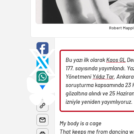
Robert Mapple
Bu yazı ilk olarak
Kaos GL
Der
177. sayısında yayımlandı. Ya
Yönetmeni
Yıldız Tar
, Ankara
soruşturma kapsamında 23 H
gözaltına alındı ve 25 Hazir
izniyle yeniden yayımlıyoruz.
My body is a cage
That keeps me from dancing wit