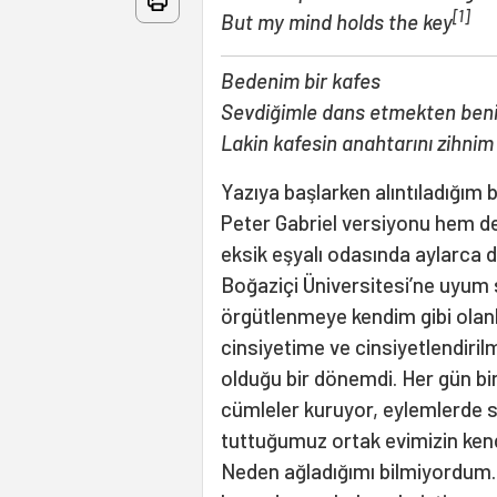
[1]
But my mind holds the key
Bedenim bir kafes
Sevdiğimle dans etmekten beni
Lakin kafesin anahtarını zihnim
Yazıya başlarken alıntıladığım b
Peter Gabriel versiyonu hem de
eksik eşyalı odasında aylarca 
Boğaziçi Üniversitesi’ne uyum
örgütlenmeye kendim gibi olanl
cinsiyetime ve cinsiyetlendiri
olduğu bir dönemdi. Her gün birt
cümleler kuruyor, eylemlerde sl
tuttuğumuz ortak evimizin ken
Neden ağladığımı bilmiyordum. 