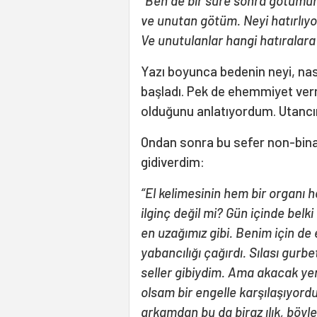
“Ben de bir süre sonra götümün
ve unutan götüm. Neyi hatırlıyo
Ve unutulanlar hangi hatıralara 
Yazı boyunca bedenin neyi, nası
başladı. Pek de ehemmiyet verm
olduğunu anlatıyordum. Utancın
Ondan sonra bu sefer non-bina
gidiverdim:
“El kelimesinin hem bir organı h
ilginç değil mi? Gün içinde belk
en uzağımız gibi. Benim için de 
yabancılığı çağırdı. Sılası gurb
seller gibiydim. Ama akacak y
olsam bir engelle karşılaşıyord
arkamdan bu da biraz ılık, böyl