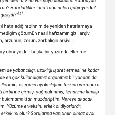
 yeniden farkına varmaya başladım. Hatırlayan
rdu? Hatırladıkları unuttuğu neleri çağırıyordu?
[3]
gizliydi?”
l hatırladığını zihnim de yeniden hatırlamaya
ediğim götümün nasıl hafızamın gizli arşivi
, arzunun, zorun, zorbalığın arşivi…
ry olmaya dair başka bir yazımda ellerime
em de yabancılığı, uzaklığı işaret etmesi ne kadar
i de en çok kullandığımız organımız bir yandan da
ellerimin, ellerimin ayrıksılığının farkına varmam o
eti birbirine girmiş, yağmalanmış, kendisine kapılıp
er bulamamaktan muzdariptim. Nereye akacak
um. Yüzüme erkeksin, erkek ol diyorlardı;
e erkek mi olur? Sorularına yanıtımın olmaz ayol