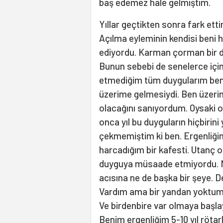
baş edemez hale gelmiştim.
Yıllar geçtikten sonra fark et
Açılma eyleminin kendisi beni
ediyordu. Karman çorman bir 
Bunun sebebi de senelerce iç
etmediğim tüm duygularım bendi
üzerime gelmesiydi. Ben üzeri
olacağını sanıyordum. Oysaki o
onca yıl bu duyguların hiçbirin
çekmemiştim ki ben. Ergenliği
harcadığım bir kafesti. Utanç o
duyguya müsaade etmiyordu. Ne
acısına ne de başka bir şeye. D
Vardım ama bir yandan yoktum. 
Ve birdenbire var olmaya başla
Benim ergenliğim 5-10 yıl rötarl