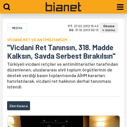
YT:
27.02.2012 15:43
Okuma
MEDYA
SG:
31.10.2013 00:13
4 dakika
VİCDANİ RET VE ANTİMİLİTARİZM
"Vicdani Ret Tanınsın, 318. Madde
Kalksın, Savda Serbest Bırakılsın"
Türkiyeli vicdani retçiler ve antimilitaristler tarafından
düzenlenen, uluslararası sivil toplum örgütlerinin de
destek verdiği basın toplantısında AİHM kararları
hatırlatılarak, vicdani ret hakkının derhal tanınması
istendi.
Ekin Karaca