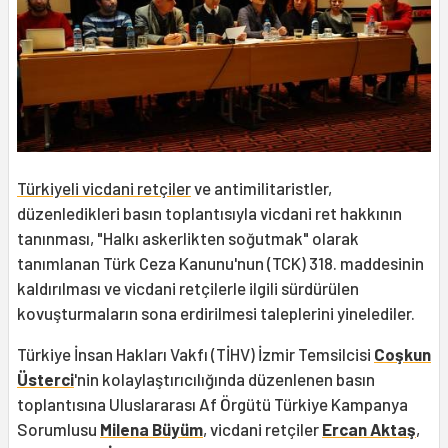
Türkiyeli vicdani retçiler
ve antimilitaristler,
düzenledikleri basın toplantısıyla vicdani ret hakkının
tanınması, "Halkı askerlikten soğutmak" olarak
tanımlanan Türk Ceza Kanunu'nun (TCK) 318. maddesinin
kaldırılması ve vicdani retçilerle ilgili sürdürülen
kovuşturmaların sona erdirilmesi taleplerini yinelediler.
Türkiye İnsan Hakları Vakfı (TİHV) İzmir Temsilcisi
Coşkun
Üsterci
'nin kolaylaştırıcılığında düzenlenen basın
toplantısına Uluslararası Af Örgütü Türkiye Kampanya
Sorumlusu
Milena Büyüm
, vicdani retçiler
Ercan Aktaş
,