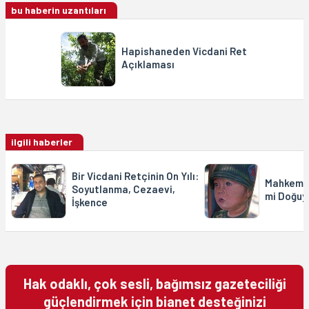
bu haberin uzantıları
Hapishaneden Vicdani Ret
Açıklaması
ilgili haberler
Bir Vicdani Retçinin On Yılı:
Mahkeme 
Soyutlanma, Cezaevi,
mi Doğuy
İşkence
Hak odaklı, çok sesli, bağımsız gazeteciliği
güçlendirmek için bianet desteğinizi