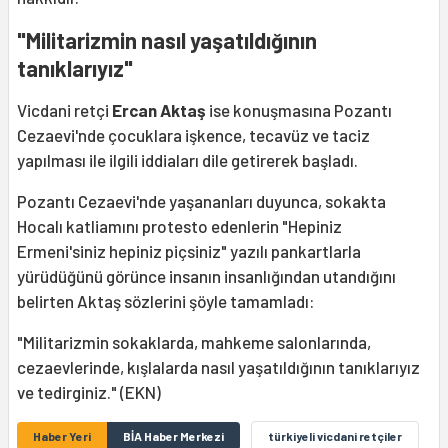
"Militarizmin nasıl yaşatıldığının
tanıklarıyız"
Vicdani retçi
Ercan Aktaş
ise konuşmasına Pozantı
Cezaevi'nde çocuklara işkence, tecavüz ve taciz
yapılması ile ilgili iddiaları dile getirerek başladı.
Pozantı Cezaevi'nde yaşananları duyunca, sokakta
Hocalı katliamını protesto edenlerin "Hepiniz
Ermeni'siniz hepiniz piçsiniz" yazılı pankartlarla
yürüdüğünü görünce insanın insanlığından utandığını
belirten Aktaş sözlerini şöyle tamamladı:
"Militarizmin sokaklarda, mahkeme salonlarında,
cezaevlerinde, kışlalarda nasıl yaşatıldığının tanıklarıyız
ve tedirginiz." (EKN)
Haber Yeri
BİA Haber Merkezi
türkiyeli vicdani retçiler