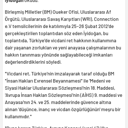
Birleşmiş Milletler (BM) Oueker Ofisi, Uluslararası Af
Örgütü, Uluslararası Savaş Karşıtları (WRI), Connection
e.V temsilcilerinin de katılımıyla 25-26 Şubat 2012'de
gerçekleştirilen toplantıdan söz eden İyidoğan, bu
toplantıda, Türkiye'de vicdani ret hakkının kullanımına
dair yaşanan zorluklan ve yeni anayasa çalışmalarının bu
hakkın tanınması yönünde sağlayabileceği imkanları
değerlendirdiklerini söyledi.
"Vicdani ret, Türkiye'nin imzalayarak taraf olduğu BM
"İnsan Hakları Evrensel Beyannamesi" ile 'Medeni ve
Siyasi Haklar Uluslararası Sözleşmesi'nin 18. Maddesi,
'Avrupa İnsan Haklan Sözleşmesi'nin (AİHS) 9. maddesi ve
Anayasa'nın 24. ve 25. maddelerinde güvence altına
alınan 'düşünce, inanç ve vicdan özgürlüğünün' meşru bir
kullanımıdır."
"Buna karşın Türkiye, Avrupa Konseyi üyesi 47 ülke