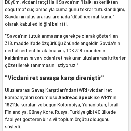
Büyüm, vicdani retçi Halil Savda'nın "Halkı askerlikten
soğutma" suçlamasıyla cuma günü tekrar tutuklandığını,
Savda'nın uluslararası arenada "düşünce mahkumu"
olarak kabul edildiğini belirtti.
"Savda'nın tutuklanmasına gerekçe olarak gösterilen
318. madde ifade özgürlüğü önünde engeldir. Savda'nın
derhal serbest bırakılmasını, TCK 318. maddenin
kaldırılmasını ve vicdani ret hakkının uluslararası kriterler
gözetilerek tanınmasını istiyoruz."
"Vicdani ret savaşa karşı direniştir"
Uluslararası Savaş Karşıtları'ndan (WRI) vicdani ret
kampanyaları sorumlusu
Andreas Speck
ise WRI'nın
1921'de kurulan ve bugün Kolombiya, Yunanistan, İsrail,
Finlandiya, Güney Kore, Rusya, Türkiye gibi 40 ülkede
faaliyet gösteren bir sivil toplum örgütü olduğunu
söyledi.