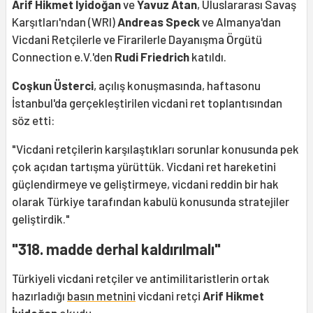
Arif Hikmet İyidoğan
ve
Yavuz Atan
, Uluslararası Savaş
Karşıtları'ndan (WRI)
Andreas Speck
ve Almanya'dan
Vicdani Retçilerle ve Firarilerle Dayanışma Örgütü
Connection e.V.'den
Rudi Friedrich
katıldı.
Coşkun Üsterci
, açılış konuşmasında, haftasonu
İstanbul'da gerçekleştirilen vicdani ret toplantısından
söz etti:
"Vicdani retçilerin karşılaştıkları sorunlar konusunda pek
çok açıdan tartışma yürüttük. Vicdani ret hareketini
güçlendirmeye ve geliştirmeye, vicdani reddin bir hak
olarak Türkiye tarafından kabulü konusunda stratejiler
geliştirdik."
"318. madde derhal kaldırılmalı"
Türkiyeli vicdani retçiler ve antimilitaristlerin ortak
hazırladığı
basın metnini
vicdani retçi
Arif Hikmet
İyidoğan
okudu.