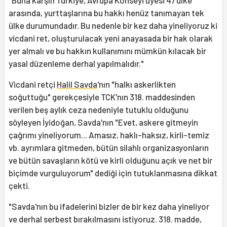
arasında, yurttaşlarına bu hakkı henüz tanımayan tek
ülke durumundadır. Bu nedenle bir kez daha yineliyoruz ki
vicdani ret, oluşturulacak yeni anayasada bir hak olarak
yer almalı ve bu hakkın kullanımını mümkün kılacak bir
yasal düzenleme derhal yapılmalıdır."
Vicdani retçi
Halil Savda
'nın "halkı askerlikten
soğuttuğu" gerekçesiyle TCK'nın 318. maddesinden
verilen beş aylık ceza nedeniyle tutuklu olduğunu
söyleyen İyidoğan, Savda'nın "Evet, askere gitmeyin
çağrımı yineliyorum... Amasız, haklı-haksız, kirli-temiz
vb. ayrımlara gitmeden, bütün silahlı organizasyonların
ve bütün savaşların kötü ve kirli olduğunu açık ve net bir
biçimde vurguluyorum" dediği için tutuklanmasına dikkat
çekti.
"Savda'nın bu ifadelerini bizler de bir kez daha yineliyor
ve derhal serbest bırakılmasını istiyoruz. 318. madde,