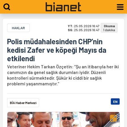
YT:
25.05.2026 16:47
Okuma
HAKLAR
SG:
25.05.2026 16:47
1 dakika
Polis müdahalesinden CHP’nin
kedisi Zafer ve köpeği Mayıs da
etkilendi
Veteriner Hekim Tarkan Özçetin: “Şu an itibarıyla her iki
canımızın da genel sağlık durumları iyidir. Düzenli
kontrolleri sürmektedir. Şükür ki ciddi bir sağlık
problemi yaşanmamıştır.”
EN
BİA Haber Merkezi