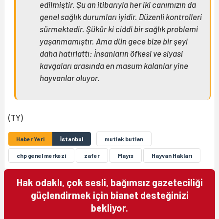
edilmiştir. Şu an itibarıyla her iki canımızın da
genel sağlık durumları iyidir. Düzenli kontrolleri
sürmektedir. Şükür ki ciddi bir sağlık problemi
yaşanmamıştır. Ama dün gece bize bir şeyi
daha hatırlattı: İnsanların öfkesi ve siyasi
kavgaları arasında en masum kalanlar yine
hayvanlar oluyor.
(TY)
Haber Yeri
İstanbul
mutlak butlan
chp genel merkezi
zafer
Mayıs
Hayvan Hakları
Hak odaklı, çok sesli, bağımsız gazeteciliği
güçlendirmek için bianet desteğinizi
bekliyor.