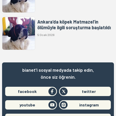
Ankara’da köpek Matmazel’in
ölümüyle ilgili soruşturma başlatıldı
5 Ocak 2026
bianet'i sosyal medyada takip edin,
önce siz öğrenin.
facebook
twitter
youtube
instagram