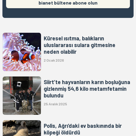
bianet bültene abone olun
Küresel ısıtma, balıkların
uluslararası sulara gitmesine
neden olabilir
2 Ocak 2026
Siirt’te hayvanların karın boşluğuna
gizlenmiş 54,6 kilo metamfetamin
bulundu
25 Aralık 2025
Polis, Ağrı’daki ev baskınında bir
köpeği öldürdü