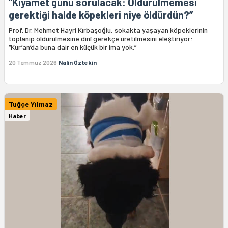
“Kıyamet günü sorulacak: Öldürülmemesi
gerektiği halde köpekleri niye öldürdün?”
Prof. Dr. Mehmet Hayri Kırbaşoğlu, sokakta yaşayan köpeklerinin
toplanıp öldürülmesine dinî gerekçe üretilmesini eleştiriyor:
“Kur’an’da buna dair en küçük bir ima yok.”
20 Temmuz 2026
Nalin Öztekin
Tuğçe Yılmaz
Haber