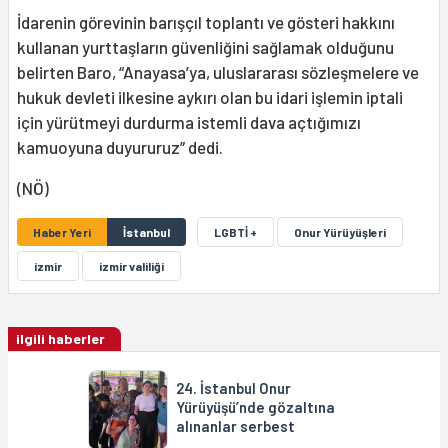
İdarenin görevinin barışçıl toplantı ve gösteri hakkını
kullanan yurttaşların güvenliğini sağlamak olduğunu
belirten Baro, “Anayasa’ya, uluslararası sözleşmelere ve
hukuk devleti ilkesine aykırı olan bu idari işlemin iptali
için yürütmeyi durdurma istemli dava açtığımızı
kamuoyuna duyururuz” dedi.
(NÖ)
Haber Yeri
İstanbul
LGBTİ +
Onur Yürüyüşleri
izmir
izmir valiliği
ilgili haberler
24. İstanbul Onur
Yürüyüşü’nde gözaltına
alınanlar serbest