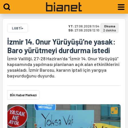
YT:
27.06.2026 11:54
Okuma
LGBTİ+
SG:
27.06.2026 12:10
2 dakika
İzmir 14. Onur Yürüyüşü’ne yasak:
Baro yürütmeyi durdurma istedi
İzmir Valiliği, 27-28 Haziran’da “İzmir 14. Onur Yürüyüşü”
kapsamında yapılması planlanan açık alan etkinliklerini
yasakladı. İzmir Barosu, kararın iptali için yargıya
başvurduğunu duyurdu.
BİA Haber Merkezi