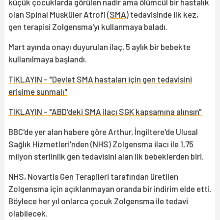
küçük çocuklarda görülen nadir ama ölümcül bir hastalık
olan Spinal Musküler Atrofi (
SMA
) tedavisinde ilk kez,
gen terapisi Zolgensma'yı kullanmaya baladı.
Mart ayında onayı duyurulan ilaç, 5 aylık bir bebekte
kullanılmaya başlandı.
TIKLAYIN - "Devlet SMA hastaları için gen tedavisini
erişime sunmalı"
TIKLAYIN - "ABD'deki SMA ilacı SGK kapsamına alınsın"
BBC'de yer alan habere göre Arthur, İngiltere'de Ulusal
Sağlık Hizmetleri'nden (NHS) Zolgensma ilacı ile 1,75
milyon sterlinlik gen tedavisini alan ilk bebeklerden biri.
NHS, Novartis Gen Terapileri tarafından üretilen
Zolgensma için açıklanmayan oranda bir indirim elde etti.
Böylece her yıl onlarca
çocuk
Zolgensma ile tedavi
olabilecek.