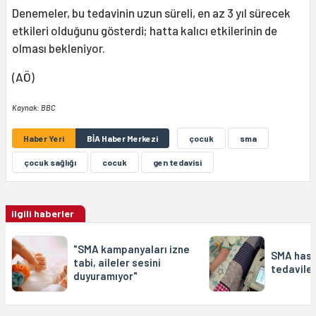
Denemeler, bu tedavinin uzun süreli, en az 3 yıl sürecek
etkileri olduğunu gösterdi; hatta kalıcı etkilerinin de
olması bekleniyor.
(AÖ)
Kaynak: BBC
Haber Yeri
BİA Haber Merkezi
çocuk
sma
çocuk sağlığı
cocuk
gen tedavisi
ilgili haberler
"SMA kampanyaları izne
SMA hasta
tabi, aileler sesini
tedaviler
duyuramıyor"