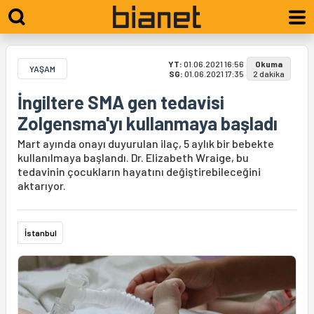
YT:
01.06.2021 16:56
Okuma
YAŞAM
SG:
01.06.2021 17:35
2 dakika
İngiltere SMA gen tedavisi
Zolgensma'yı kullanmaya başladı
Mart ayında onayı duyurulan ilaç, 5 aylık bir bebekte
kullanılmaya başlandı. Dr. Elizabeth Wraige, bu
tedavinin çocukların hayatını değiştirebileceğini
aktarıyor.
İstanbul