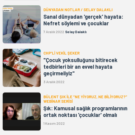
DÜNYADAN NOTLAR / SELAY DALAKLI
Sanal dünyadan 'gerçek' hayata:
Nefret söylemi ve çocuklar
7 Aralık 2022
Selay Dalaklı
CHP'Lİ VEKİL ŞEKER
"Çocuk yoksulluğunu bitirecek
tedbirleri bir an evvel hayata
geçirmeliyiz"
3 Aralık 2022
BÜLENT ŞIK İLE “NE YİYORUZ, NE BİLİYORUZ?”
WEBİNAR SERİSİ
Şık: Kamusal sağlık programlarının
ortak noktası 'çocuklar' olmalı
1 Kasım 2022