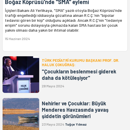
Boğaz Köprüsü'nde "SMA" eylemi
İçişleri Bakanı Ali Yerlikaya, "SMA" yazılı otoyla Boğaz Köprüsü'nde
trafiği engellediği iddiasıyla gözaltına alınan R.C.Ç.'nin "bipolar
tedavisi gören bir kişi" olduğunu açıkladı. Ancak R.C.Ç'nin "tedaviye
erişim" sorunu dolayısıyla çıkmazda kalan SMA hastası bir çocuk
yakını olması daha yakın bir ihtimal olabilir.
15 Haziran 2024
TÜRK PEDİATRİ KURUMU BAŞKANI PROF. DR.
HALUK ÇOKUĞRAŞ:
"Çocukların beslenmesi giderek
daha da kötüleşiyor"
28 Mayıs 2024
Nehirler ve Çocuklar: Büyük
Menderes Havzasında yavaş
şiddetin görünümleri
23 Mayıs 2024
Tuğçe Yılmaz