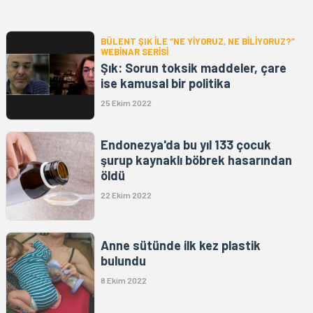
BÜLENT ŞIK İLE “NE YİYORUZ, NE BİLİYORUZ?”
WEBİNAR SERİSİ
Şık: Sorun toksik maddeler, çare
ise kamusal bir politika
25 Ekim 2022
Endonezya'da bu yıl 133 çocuk
şurup kaynaklı böbrek hasarından
öldü
22 Ekim 2022
Anne sütünde ilk kez plastik
bulundu
8 Ekim 2022