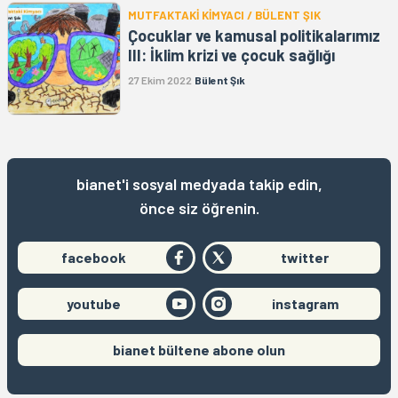
MUTFAKTAKİ KİMYACI / BÜLENT ŞIK
Çocuklar ve kamusal politikalarımız
III: İklim krizi ve çocuk sağlığı
27 Ekim 2022
Bülent Şık
bianet'i sosyal medyada takip edin,
önce siz öğrenin.
facebook
twitter
youtube
instagram
bianet bültene abone olun