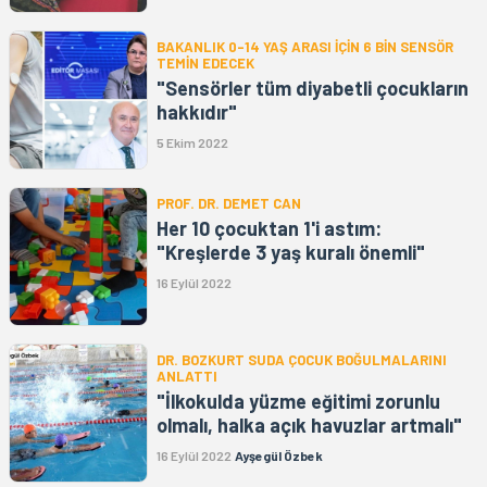
BAKANLIK 0-14 YAŞ ARASI İÇİN 6 BİN SENSÖR
TEMİN EDECEK
"Sensörler tüm diyabetli çocukların
hakkıdır"
5 Ekim 2022
PROF. DR. DEMET CAN
Her 10 çocuktan 1'i astım:
"Kreşlerde 3 yaş kuralı önemli"
16 Eylül 2022
DR. BOZKURT SUDA ÇOCUK BOĞULMALARINI
ANLATTI
"İlkokulda yüzme eğitimi zorunlu
olmalı, halka açık havuzlar artmalı"
16 Eylül 2022
Ayşegül Özbek