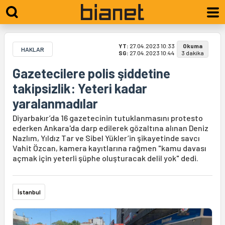
YT:
27.04.2023 10:33
Okuma
HAKLAR
SG:
27.04.2023 10:44
3 dakika
Gazetecilere polis şiddetine
takipsizlik: Yeteri kadar
yaralanmadılar
Diyarbakır’da 16 gazetecinin tutuklanmasını protesto
ederken Ankara'da darp edilerek gözaltına alınan Deniz
Nazlım, Yıldız Tar ve Sibel Yükler’in şikayetinde savcı
Vahit Özcan, kamera kayıtlarına rağmen "kamu davası
açmak için yeterli şüphe oluşturacak delil yok" dedi.
İstanbul