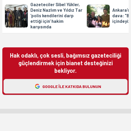
Gazeteciler Sibel Yükler,
Deniz Nazlım ve Yıldız Tar
Ankara'd
'polis kendilerini darp
dava: "Bi
ettiği için' hakim
içindeyiz
karşısında
Hak odaklı, çok sesli, bağımsız gazeteciliği
güçlendirmek için bianet desteğinizi
bekliyor.
GOOGLE ILE KATKIDA BULUNUN