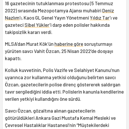
16 gazetecinin tutuklanması protestosu (5 Temmuz
2022) sırasında Mezopotamya Ajansı muhabiri
Deniz
Nazlım
’ı, Kaos GL Genel Yayın Yönetmeni
Yıldız Tar
’ı ve
gazeteci
Sibel Yükler
’i darp eden polisler hakkında
takipsizlik kararı verdi.
MLSA’dan Murat Kök’ün
haberine göre
soruşturmayı
yürüten savcı Vahit Özcan, 25 Nisan 2022’de dosyayı
kapattı.
Kolluk kuvvetinin, Polis Vazife ve Selahiyet Kanunu’nun
uyarınca zor kullanma yetkisi olduğunu belirten savcı
Özcan, gazetecilerin polise direnç göstererek saldırgan
tavır sergilediğini iddia etti. Polislerin kanunla kendilerine
verilen yetkiyi kullandığını öne sürdü.
Savcı Özcan, gözaltına alınan gazetecilerin
götürüldükleri Ankara Gazi Mustafa Kemal Mesleki ve
Çevresel Hastalıklar Hastanesi’nin “Müştekilerdeki