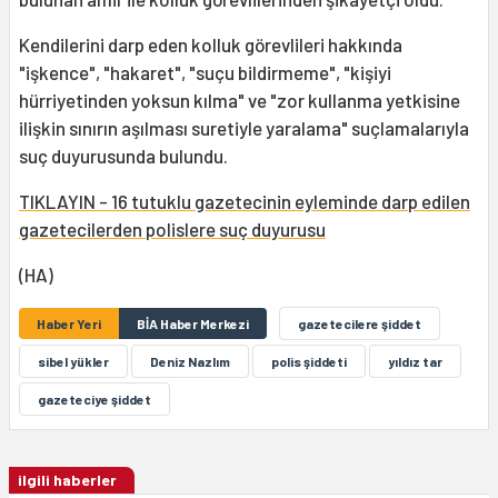
Kendilerini darp eden kolluk görevlileri hakkında
"işkence", "hakaret", "suçu bildirmeme", "kişiyi
hürriyetinden yoksun kılma" ve "zor kullanma yetkisine
ilişkin sınırın aşılması suretiyle yaralama" suçlamalarıyla
suç duyurusunda bulundu.
TIKLAYIN - 16 tutuklu gazetecinin eyleminde darp edilen
gazetecilerden polislere suç duyurusu
(HA)
Haber Yeri
BİA Haber Merkezi
gazetecilere şiddet
sibel yükler
Deniz Nazlım
polis şiddeti
yıldız tar
gazeteciye şiddet
ilgili haberler