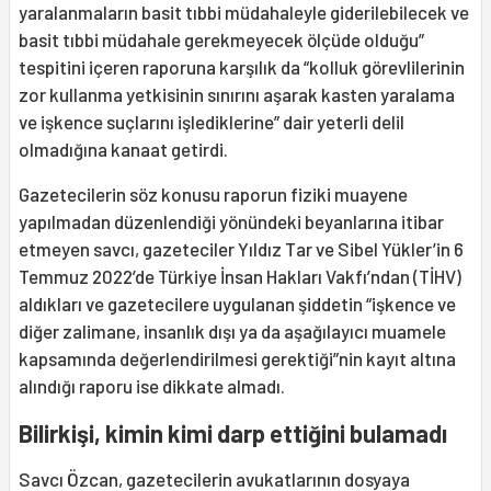
yaralanmaların basit tıbbi müdahaleyle giderilebilecek ve
basit tıbbi müdahale gerekmeyecek ölçüde olduğu”
tespitini içeren raporuna karşılık da “kolluk görevlilerinin
zor kullanma yetkisinin sınırını aşarak kasten yaralama
ve işkence suçlarını işlediklerine” dair yeterli delil
olmadığına kanaat getirdi.
Gazetecilerin söz konusu raporun fiziki muayene
yapılmadan düzenlendiği yönündeki beyanlarına itibar
etmeyen savcı, gazeteciler Yıldız Tar ve Sibel Yükler’in 6
Temmuz 2022’de Türkiye İnsan Hakları Vakfı’ndan (TİHV)
aldıkları ve gazetecilere uygulanan şiddetin “işkence ve
diğer zalimane, insanlık dışı ya da aşağılayıcı muamele
kapsamında değerlendirilmesi gerektiği”nin kayıt altına
alındığı raporu ise dikkate almadı.
Bilirkişi, kimin kimi darp ettiğini bulamadı
Savcı Özcan, gazetecilerin avukatlarının dosyaya