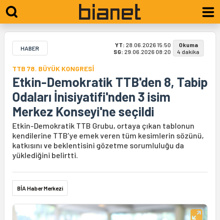
YT:
28.06.2026 15:50
Okuma
HABER
SG:
29.06.2026 08:20
4 dakika
TTB 78. BÜYÜK KONGRESİ
Etkin-Demokratik TTB'den 8, Tabip
Odaları İnisiyatifi'nden 3 isim
Merkez Konseyi'ne seçildi
Etkin-Demokratik TTB Grubu, ortaya çıkan tablonun
kendilerine TTB’ye emek veren tüm kesimlerin sözünü,
katkısını ve beklentisini gözetme sorumluluğu da
yüklediğini belirtti.
BİA Haber Merkezi