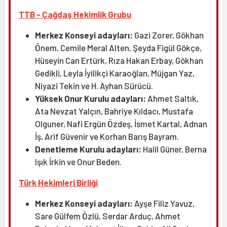
TTB - Çağdaş Hekimlik Grubu
Merkez Konseyi adayları:
Gazi Zorer, Gökhan
Önem, Cemile Meral Alten, Şeyda Figül Gökçe,
Hüseyin Can Ertürk, Rıza Hakan Erbay, Gökhan
Gedikli, Leyla İyilikçi Karaoğlan, Müjgan Yaz,
Niyazi Tekin ve H. Ayhan Sürücü.
Yüksek Onur Kurulu adayları:
Ahmet Saltık,
Ata Nevzat Yalçın, Bahriye Kıldacı, Mustafa
Olguner, Nafi Ergün Özdeş, İsmet Kartal, Adnan
İş, Arif Güvenir ve Korhan Barış Bayram.
Denetleme Kurulu adayları:
Halil Güner, Berna
Işık İrkin ve Onur Beden.
Türk Hekimleri Birliği
Merkez Konseyi adayları:
Ayşe Filiz Yavuz,
Sare Gülfem Özlü, Serdar Arduç, Ahmet