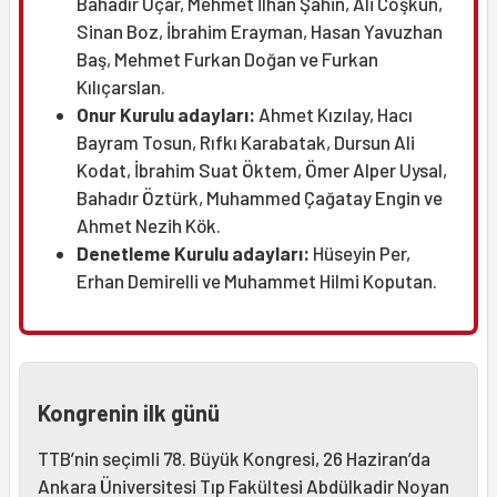
Bahadır Uçar, Mehmet İlhan Şahin, Ali Coşkun,
Sinan Boz, İbrahim Erayman, Hasan Yavuzhan
Baş, Mehmet Furkan Doğan ve Furkan
Kılıçarslan.
Onur Kurulu adayları:
Ahmet Kızılay, Hacı
Bayram Tosun, Rıfkı Karabatak, Dursun Ali
Kodat, İbrahim Suat Öktem, Ömer Alper Uysal,
Bahadır Öztürk, Muhammed Çağatay Engin ve
Ahmet Nezih Kök.
Denetleme Kurulu adayları:
Hüseyin Per,
Erhan Demirelli ve Muhammet Hilmi Koputan.
Kongrenin ilk günü
TTB’nin seçimli 78. Büyük Kongresi, 26 Haziran’da
Ankara Üniversitesi Tıp Fakültesi Abdülkadir Noyan