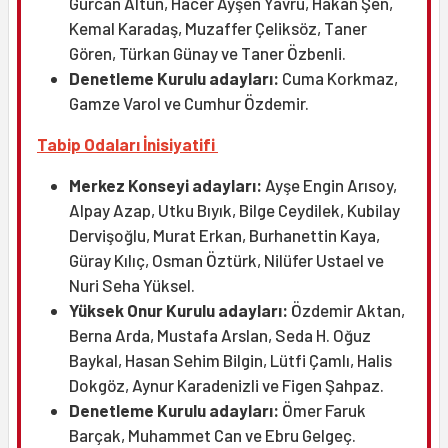
Gürcan Altun, Hacer Ayşen Yavru, Hakan Şen,
Kemal Karadaş, Muzaffer Çeliksöz, Taner
Gören, Türkan Günay ve Taner Özbenli.
Denetleme Kurulu adayları:
Cuma Korkmaz,
Gamze Varol ve Cumhur Özdemir.
Tabip Odaları İnisiyatifi
Merkez Konseyi adayları:
Ayşe Engin Arısoy,
Alpay Azap, Utku Bıyık, Bilge Ceydilek, Kubilay
Dervişoğlu, Murat Erkan, Burhanettin Kaya,
Güray Kılıç, Osman Öztürk, Nilüfer Ustael ve
Nuri Seha Yüksel.
Yüksek Onur Kurulu adayları:
Özdemir Aktan,
Berna Arda, Mustafa Arslan, Seda H. Oğuz
Baykal, Hasan Sehim Bilgin, Lütfi Çamlı, Halis
Dokgöz, Aynur Karadenizli ve Figen Şahpaz.
Denetleme Kurulu adayları:
Ömer Faruk
Barçak, Muhammet Can ve Ebru Gelgeç.