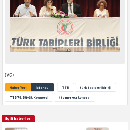
(VC)
Haber Yeri
İstanbul
TTB
türk tabipleri birliği
TTB 78. Büyük Kongresi
ttb merkez konseyi
ilgili haberler