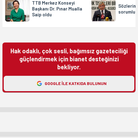
TTB Merkez Konseyi
Sözlerini
Başkanı Dr. Pınar Mualla
sorumlul
Saip oldu
Hak odaklı, çok sesli, bağımsız gazeteciliği
güçlendirmek için bianet desteğinizi
bekliyor.
GOOGLE ILE KATKIDA BULUNUN