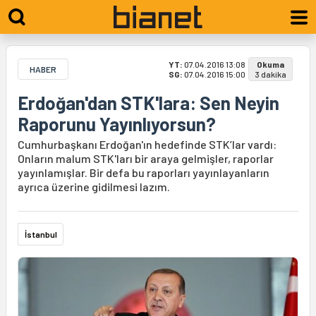
YT:
07.04.2016 13:08
Okuma
HABER
SG:
07.04.2016 15:00
3 dakika
Erdoğan'dan STK'lara: Sen Neyin
Raporunu Yayınlıyorsun?
Cumhurbaşkanı Erdoğan'ın hedefinde STK’lar vardı:
Onların malum STK'ları bir araya gelmişler, raporlar
yayınlamışlar. Bir defa bu raporları yayınlayanların
ayrıca üzerine gidilmesi lazım.
İstanbul