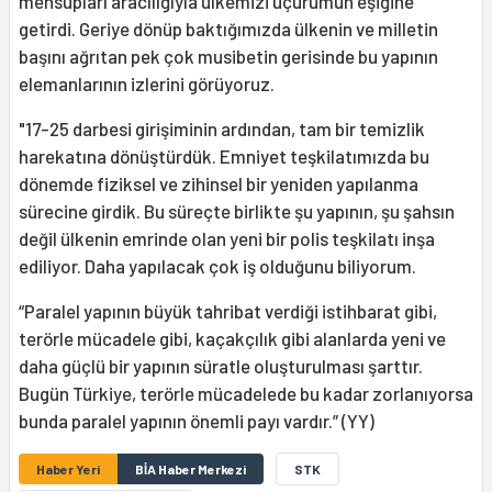
mensupları aracılığıyla ülkemizi uçurumun eşiğine
getirdi. Geriye dönüp baktığımızda ülkenin ve milletin
başını ağrıtan pek çok musibetin gerisinde bu yapının
elemanlarının izlerini görüyoruz.
"17-25 darbesi girişiminin ardından, tam bir temizlik
harekatına dönüştürdük. Emniyet teşkilatımızda bu
dönemde fiziksel ve zihinsel bir yeniden yapılanma
sürecine girdik. Bu süreçte birlikte şu yapının, şu şahsın
değil ülkenin emrinde olan yeni bir polis teşkilatı inşa
ediliyor. Daha yapılacak çok iş olduğunu biliyorum.
“Paralel yapının büyük tahribat verdiği istihbarat gibi,
terörle mücadele gibi, kaçakçılık gibi alanlarda yeni ve
daha güçlü bir yapının süratle oluşturulması şarttır.
Bugün Türkiye, terörle mücadelede bu kadar zorlanıyorsa
bunda paralel yapının önemli payı vardır.” (YY)
Haber Yeri
BİA Haber Merkezi
STK