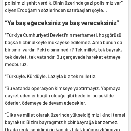
polisimizi şehit verdik. Binin üzerinde gazi polisimiz var"
diyen Erdoğan’ın sözlerinden satırbaşları şöyle…
“
Ya baş eğeceksiniz ya baş vereceksiniz”
“Türkiye Cumhuriyeti Devleti'nin merhameti, hoşgörüsü
başka hiçbir ülkeyle mukayese edilemez. Ama bunun da
bir sınırı vardır. Peki o sınır nedir? Tek millet, tek bayrak,
tek devlet, tek vatandır. Bu çerçevede hareket etmeye
mecburuz.
“Türküyle, Kürdüyle, Lazıyla biz tek milletiz.
“Bu vatanda operasyon kimseye yaptırmayız. Yapmaya
gayret edenler bugün olduğu gibi bedelini bu şekilde
öderler, ödemeye de devam edecekler.
“Ülke ve millet olarak üzerinde yükseldiğimiz ikinci temel
bayraktır. Bizim bayrağımız hiçbir bayrağa benzemez.
Orada renk, şehidimizin kanıdır, hilal, bağımsızlığımızın