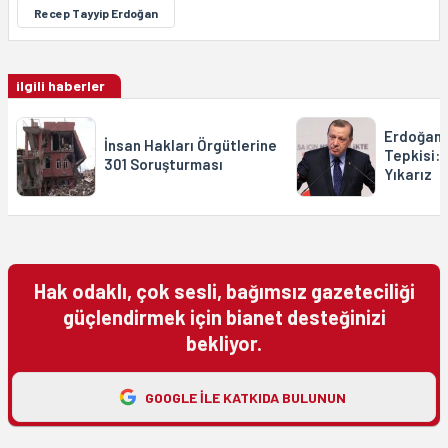
Recep Tayyip Erdoğan
ilgili haberler
Erdoğan'ı
İnsan Hakları Örgütlerine
Tepkisi: 
301 Soruşturması
Yıkarız
Hak odaklı, çok sesli, bağımsız gazeteciliği
güçlendirmek için bianet desteğinizi
bekliyor.
GOOGLE ILE KATKIDA BULUNUN