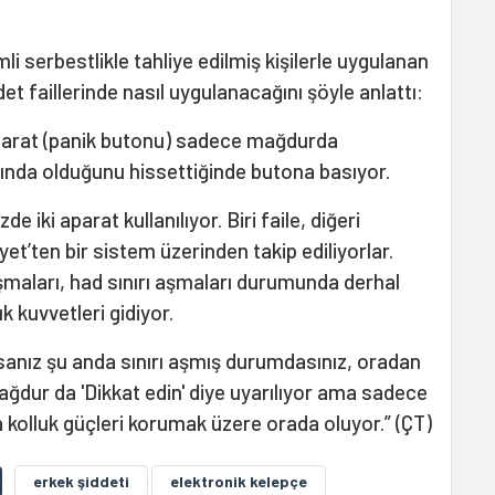
i serbestlikle tahliye edilmiş kişilerle uygulanan
et faillerinde nasıl uygulanacağını şöyle anlattı:
aparat (panik butonu) sadece mağdurda
tında olduğunu hissettiğinde butona basıyor.
ki aparat kullanılıyor. Biri faile, diğeri
et’ten bir sistem üzerinden takip ediliyorlar.
laşmaları, had sınırı aşmaları durumunda derhal
 kuvvetleri gidiyor.
ıysanız şu anda sınırı aşmış durumdasınız, oradan
Mağdur da 'Dikkat edin' diye uyarılıyor ama sadece
 kolluk güçleri korumak üzere orada oluyor.” (ÇT)
erkek şiddeti
elektronik kelepçe