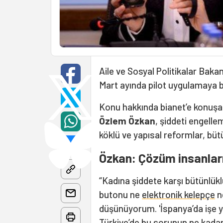
Aile ve Sosyal Politikalar Bakan
Mart ayında pilot uygulamaya b
Konu hakkında bianet’e konuş
Özlem Özkan
, şiddeti engelleme
köklü ve yapısal reformlar, büt
Özkan: Çözüm insanları
“Kadına şiddete karşı bütünlük
butonu ne
elektronik kelepçe
ne
düşünüyorum. 'İspanya’da işe y
Türkiye’de bu sorunun ne kadar