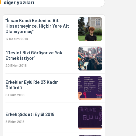
diğer yazıları
“İnsan Kendi Bedenine Ait
Hissetmeyince, Hiçbir Yere Ait
Olamıyormuş”
17 Kasım 2018
"Devlet Bizi Görüyor ve Yok
Etmek İstiyor"
20 Ekim 2018
Erkekler Eylül'de 23 Kadın
Öldürdü
8 Ekim 2018
Erkek Şiddeti Eylül 2018
8 Ekim 2018