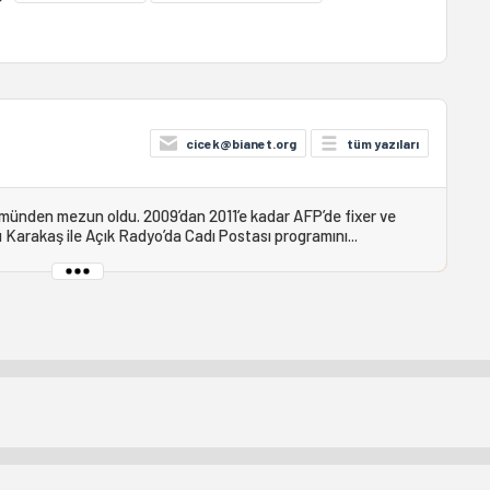
cicek@bianet.org
tüm yazıları
ümünden mezun oldu. 2009’dan 2011’e kadar AFP’de fixer ve
 Karakaş ile Açık Radyo’da Cadı Postası programını...