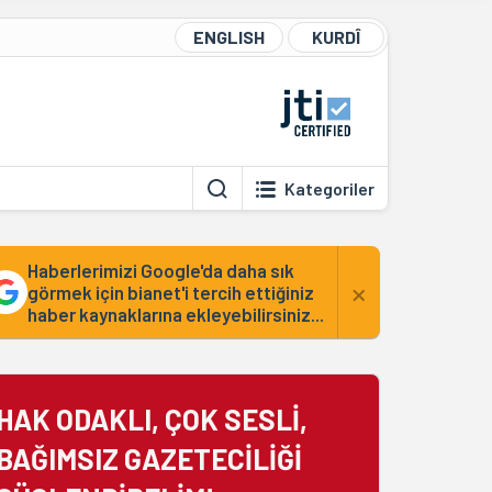
ENGLISH
KURDÎ
Kategoriler
Haberlerimizi Google'da daha sık
×
görmek için bianet'i tercih ettiğiniz
haber kaynaklarına ekleyebilirsiniz...
HAK ODAKLI, ÇOK SESLİ,
BAĞIMSIZ GAZETECİLİĞİ