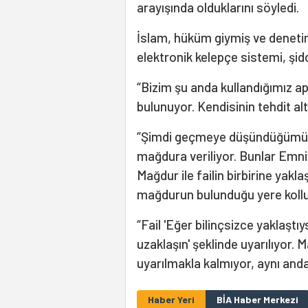
arayışında olduklarını söyledi.
İslam, hüküm giymiş ve denetiml
elektronik kelepçe sistemi, şidd
“Bizim şu anda kullandığımız 
bulunuyor. Kendisinin tehdit al
“Şimdi geçmeye düşündüğümüzde i
mağdura veriliyor. Bunlar Emniy
Mağdur ile failin birbirine yak
mağdurun bulunduğu yere kolluk
“Fail 'Eğer bilinçsizce yaklaşt
uzaklaşın' şeklinde uyarılıyor. 
uyarılmakla kalmıyor, aynı anda
Haber Yeri
BİA Haber Merkezi