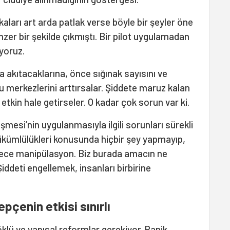
aları art arda patlak verse böyle bir şeyler öne
zer bir şekilde çıkmıştı. Bir pilot uygulamadan
yoruz.
a akıtacaklarına, önce sığınak sayısını ve
uru merkezlerini arttırsalar. Şiddete maruz kalan
a etkin hale getirseler. O kadar çok sorun var ki.
şmesi’nin uygulanmasıyla ilgili sorunları sürekli
yükümlülükleri konusunda hiçbir şey yapmayıp,
ece manipülasyon. Biz burada amacın ne
iddeti engellemek, insanları birbirine
pçenin etkisi sınırlı
öklü ve yapısal reformlar gerekiyor. Panik