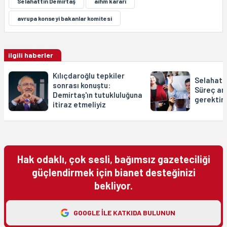
Selahattin Demirtaş
aihm kararı
avrupa konseyi bakanlar komitesi
ilgili haberler
Kılıçdaroğlu tepkiler
Selahatt
sonrası konuştu:
Süreç ar
Demirtaş'ın tutukluluğuna
gerektiri
itiraz etmeliyiz
Hak odaklı, çok sesli, bağımsız gazeteciliği
güçlendirmek için bianet desteğinizi
bekliyor.
GOOGLE ILE KATKIDA BULUNUN