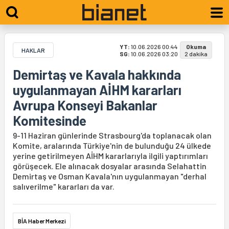
YT:
10.06.2026 00:44
Okuma
HAKLAR
SG:
10.06.2026 03:20
2 dakika
Demirtaş ve Kavala hakkında
uygulanmayan AİHM kararları
Avrupa Konseyi Bakanlar
Komitesinde
9-11 Haziran günlerinde Strasbourg'da toplanacak olan
Komite, aralarında Türkiye'nin de bulunduğu 24 ülkede
yerine getirilmeyen AİHM kararlarıyla ilgili yaptırımları
görüşecek. Ele alınacak dosyalar arasında Selahattin
Demirtaş ve Osman Kavala'nın uygulanmayan "derhal
salıverilme" kararları da var.
BİA Haber Merkezi