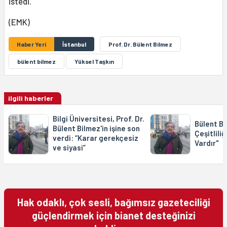
istedi.
(EMK)
Haber Yeri
İstanbul
Prof. Dr. Bülent Bilmez
bülent bilmez
Yüksel Taşkın
ilgili haberler
Bilgi Üniversitesi, Prof. Dr.
Bülent Bi
Bülent Bilmez'in işine son
Çeşitlili
verdi: “Karar gerekçesiz
Vardır"
ve siyasi”
Hak odaklı, çok sesli, bağımsız gazeteciliği
güçlendirmek için bianet desteğinizi