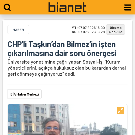
YT:
07.07.2026 16:00
Okuma
HABER
SG:
07.07.2026 16:28
4 dakika
CHP’li Taşkın’dan Bilmez’in işten
çıkarılmasına dair soru önergesi
Üniversite yönetimine çağrı yapan Sosyal-İş, “Kurum
yöneticilerini, açıkça hukuksuz olan bu karardan derhal
geri dönmeye çağırıyoruz” dedi.
BİA Haber Merkezi