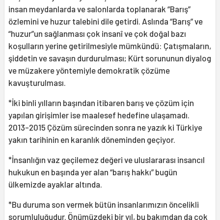
insan meydanlarda ve salonlarda toplanarak “Barış”
özlemini ve huzur talebini dile getirdi. Aslında “Barış” ve
“huzur”un sağlanması çok insanî ve çok doğal bazı
koşulların yerine getirilmesiyle mümkündü: Çatışmaların,
şiddetin ve savaşın durdurulması; Kürt sorununun diyalog
ve müzakere yöntemiyle demokratik çözüme
kavuşturulması.
*İki binli yılların başından itibaren barış ve çözüm için
yapılan girişimler ise maalesef hedefine ulaşamadı.
2013-2015 Çözüm sürecinden sonra ne yazık ki Türkiye
yakın tarihinin en karanlık döneminden geçiyor.
*İnsanlığın vaz geçilemez değeri ve uluslararası insancıl
hukukun en başında yer alan “barış hakkı” bugün
ülkemizde ayaklar altında.
*Bu duruma son vermek bütün insanlarımızın öncelikli
sorumluluğudur. Önümüzdeki bir yıl, bu bakımdan da çok