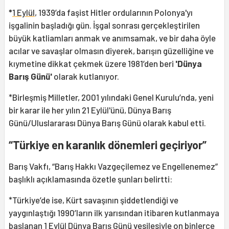
*
1 Eylül
, 1939’da faşist Hitler ordularının Polonya'yı
işgalinin başladığı gün. İşgal sonrası gerçekleştirilen
büyük katliamları anmak ve anımsamak, ve bir daha öyle
acılar ve savaşlar olmasın diyerek, barışın güzelliğine ve
kıymetine dikkat çekmek üzere 1981’den beri
'Dünya
Barış Günü'
olarak kutlanıyor.
*Birleşmiş Milletler, 2001 yılındaki Genel Kurulu’nda, yeni
bir karar ile her yılın 21 Eylül'ünü, Dünya Barış
Günü/Uluslararası Dünya Barış Günü olarak kabul etti.
“Türkiye en karanlık dönemleri geçiriyor”
Barış Vakfı, “Barış Hakkı Vazgeçilemez ve Engellenemez”
başlıklı açıklamasında özetle şunları belirtti:
*Türkiye’de ise, Kürt savaşının şiddetlendiği ve
yaygınlaştığı 1990’ların ilk yarısından itibaren kutlanmaya
başlanan 1 Eylül Dünya Barış Günü vesilesiyle on binlerce