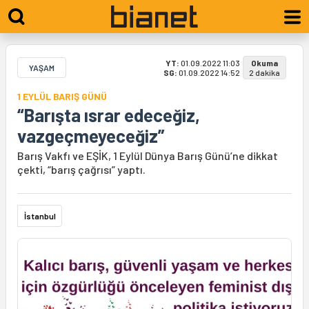
YT:
01.09.2022 11:03
Okuma
YAŞAM
SG:
01.09.2022 14:52
2 dakika
1 EYLÜL BARIŞ GÜNÜ
“Barışta ısrar edeceğiz,
vazgeçmeyeceğiz”
Barış Vakfı ve EŞİK, 1 Eylül Dünya Barış Günü’ne dikkat
çekti, “barış çağrısı” yaptı.
İstanbul