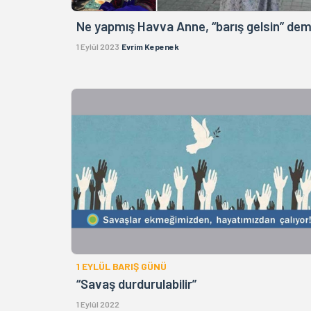
Ne yapmış Havva Anne, “barış gelsin” dem
1 Eylül 2023
Evrim Kepenek
1 EYLÜL BARIŞ GÜNÜ
“Savaş durdurulabilir”
1 Eylül 2022