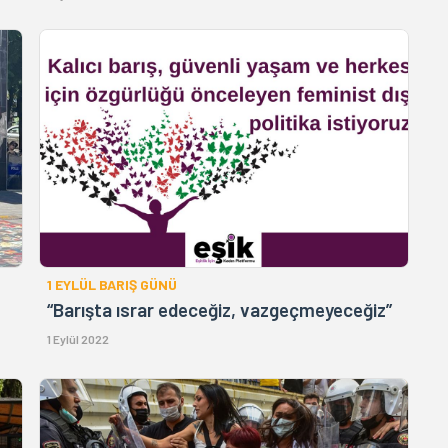
1 EYLÜL BARIŞ GÜNÜ
“Barışta ısrar edeceğiz, vazgeçmeyeceğiz”
1 Eylül 2022