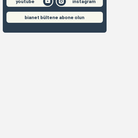
youtube
instagram
bianet bültene abone olun