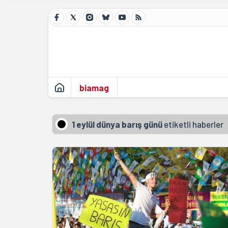
biamag
1 eylül dünya barış günü
etiketli haberler