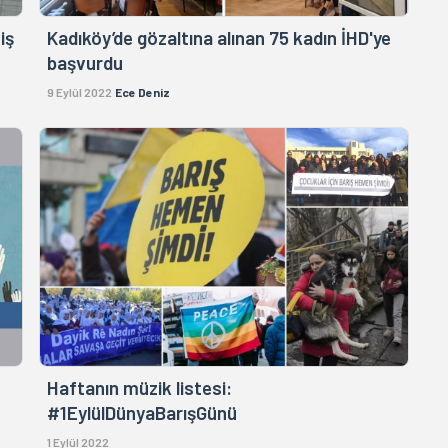
iş
Kadıköy’de gözaltına alınan 75 kadın İHD'ye
başvurdu
9 Eylül 2022
Ece Deniz
Haftanın müzik listesi:
#1EylülDünyaBarışGünü
1 Eylül 2022