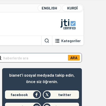
ENGLISH
KURDÎ
Kategoriler
ARA
bianet'i sosyal medyada takip edin,
önce siz öğrenin.
facebook
twitter