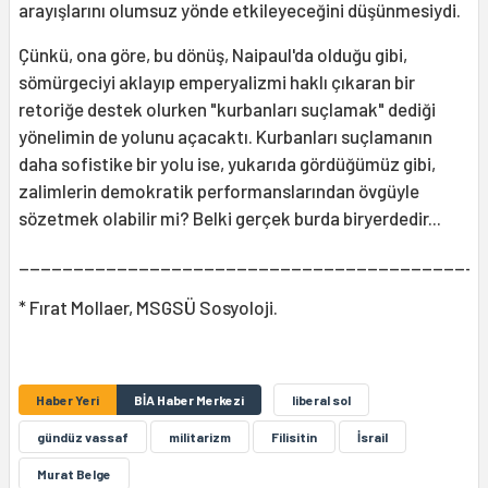
arayışlarını olumsuz yönde etkileyeceğini düşünmesiydi.
Çünkü, ona göre, bu dönüş, Naipaul'da olduğu gibi,
sömürgeciyi aklayıp emperyalizmi haklı çıkaran bir
retoriğe destek olurken "kurbanları suçlamak" dediği
yönelimin de yolunu açacaktı. Kurbanları suçlamanın
daha sofistike bir yolu ise, yukarıda gördüğümüz gibi,
zalimlerin demokratik performanslarından övgüyle
sözetmek olabilir mi? Belki gerçek burda biryerdedir...
___________________________________________
* Fırat Mollaer, MSGSÜ Sosyoloji.
Haber Yeri
BİA Haber Merkezi
liberal sol
gündüz vassaf
militarizm
Filisitin
İsrail
Murat Belge