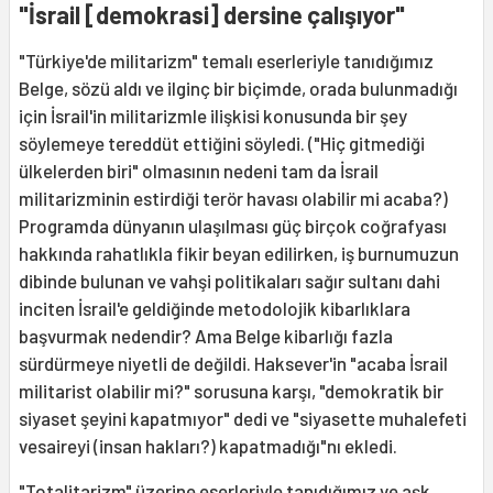
"İsrail [demokrasi] dersine çalışıyor
"
"Türkiye'de militarizm" temalı eserleriyle tanıdığımız
Belge, sözü aldı ve ilginç bir biçimde, orada bulunmadığı
için İsrail'in militarizmle ilişkisi konusunda bir şey
söylemeye tereddüt ettiğini söyledi. ("Hiç gitmediği
ülkelerden biri" olmasının nedeni tam da İsrail
militarizminin estirdiği terör havası olabilir mi acaba?)
Programda dünyanın ulaşılması güç birçok coğrafyası
hakkında rahatlıkla fikir beyan edilirken, iş burnumuzun
dibinde bulunan ve vahşi politikaları sağır sultanı dahi
inciten İsrail'e geldiğinde metodolojik kibarlıklara
başvurmak nedendir? Ama Belge kibarlığı fazla
sürdürmeye niyetli de değildi. Haksever'in "acaba İsrail
militarist olabilir mi?" sorusuna karşı, "demokratik bir
siyaset şeyini kapatmıyor" dedi ve "siyasette muhalefeti
vesaireyi (insan hakları?) kapatmadığı"nı ekledi.
"Totalitarizm" üzerine eserleriyle tanıdığımız ve aşk