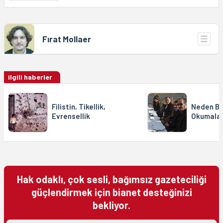
Fırat Mollaer
ilgili haberler
Filistin, Tikellik,
Neden Bi
Evrensellik
Okumalar
Hak odaklı, çok sesli, bağımsız gazeteciliği
güçlendirmek için bianet desteğinizi
bekliyor.