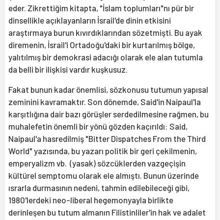
eder. Zikrettiğim kitapta, "İslam toplumları"nı pür bir
dinsellikle açıklayanların İsrail'de dinin etkisini
araştırmaya burun kıvırdıklarından sözetmişti. Bu ayak
diremenin, İsrail'i Ortadoğu'daki bir kurtarılmış bölge,
yalıtılmış bir demokrasi adacığı olarak ele alan tutumla
da belli bir ilişkisi vardır kuşkusuz.
Fakat bunun kadar önemlisi, sözkonusu tutumun yapısal
zeminini kavramaktır. Son dönemde, Said'in Naipaul'la
karşıtlığına dair bazı görüşler serdedilmesine rağmen, bu
muhalefetin önemli bir yönü gözden kaçırıldı: Said,
Naipaul'a hasredilmiş "Bitter Dispatches From the Third
World" yazısında, bu yazarı politik bir geri çekilmenin,
emperyalizm vb. (yasak) sözcüklerden vazgeçişin
kültürel semptomu olarak ele almıştı. Bunun üzerinde
ısrarla durmasının nedeni, tahmin edilebileceği gibi,
1980'lerdeki neo-liberal hegemonyayla birlikte
derinleşen bu tutum almanın Filistinliler'in hak ve adalet