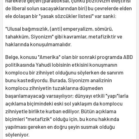
harekete geçen (paradoksal, çünkü pozitivizm eleştirisi
de liberal solun sacayaklarından biri) bu çevrelerde elden
ele dolaşan bir "yasak sözcükler listesi" var sanki:
"Ulusal bağımsızlık, (anti) emperyalizm, sömürü,
tahakküm, Siyonizm" gibi kavramlar, metafiziktir ve
haklarında konuşulmamalıdır.
Belge, konusu "Amerika" olan bir sonraki programda ABD
politikasında Yahudi lobisinin etkisini konuşmanın
komplocu bir zihniyet olduğunu söylerken de sanırım
bunu kastediyordu. Burada, Siyonizm analizinin
komplocu zihniyetin tuzaklarına düşmeden
başarılamayacağı varsayılıyor; dünyayı etkili "yapı"larla
açıklama biçimindeki eski sol yaklaşım da komplocu
zihniyetle birlikte kurban ediliyor. Bütün açıklama
biçimleri "metafizik" olduğu için, bu konu hakkında
yapılması gereken en doğru şeyin susmak olduğu
söyleniyor.