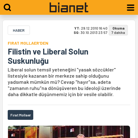
YT:
29.12.2010 16:40
Okuma
HABER
SG:
30.10.2013 23:57
7 dakika
FIRAT MOLLAER'DEN
Filistin ve Liberal Solun
Suskunluğu
Liberal solun temsil yeteneğini "yasak sözcükler"
listesiyle kazanan bir merkeze sahip olduğunu
yadsımak mümkün mü? Cevap "hayır"sa, adeta
"zamanın ruhu"na dönüşüveren bu ideoloji üzerinde
daha dikkatle düşünmemiz için bir vesile olabilir.
Fırat Mollaer