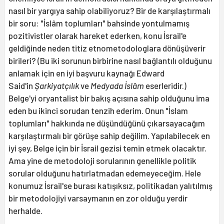
nasıl bir yargıya sahip olabiliyoruz? Bir de karşılaştırmalı
bir soru: "İslâm toplumları" bahsinde yontulmamış
pozitivistler olarak hareket ederken, konu İsrail'e
geldiğinde neden titiz etnometodologlara dönüşüverir
birileri? (Bu iki sorunun birbirine nasıl bağlantılı olduğunu
anlamak için en iyi başvuru kaynağı Edward
Said'in
Şarkiyatçılık
ve
Medyada İslâm
eserleridir.)
Belge'yi oryantalist bir bakış açısına sahip olduğunu ima
eden bu ikinci sorudan tenzih ederim. Onun "İslam
toplumları" hakkında ne düşündüğünü çıkarsayacağım
karşılaştırmalı bir görüşe sahip değilim. Yapılabilecek en
iyi şey, Belge için bir İsrail gezisi temin etmek olacaktır.
Ama yine de metodoloji sorularının genellikle politik
sorular olduğunu hatırlatmadan edemeyeceğim. Hele
konumuz İsrail'se burası katışıksız, politikadan yalıtılmış
bir metodolojiyi varsaymanın en zor olduğu yerdir
herhalde.