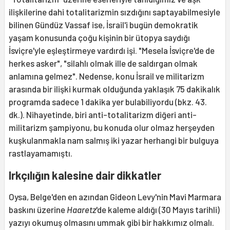
ilişkilerine dahi totalitarizmin sızdığını saptayabilmesiyle
bilinen Gündüz Vassaf ise, İsrail'i bugün demokratik
yaşam konusunda çoğu kişinin bir ütopya saydığı
İsviçre'yle eşleştirmeye vardırdı işi. "Mesela İsviçre'de de
herkes asker", "silahlı olmak ille de saldırgan olmak
anlamına gelmez". Nedense, konu İsrail ve militarizm
arasında bir ilişki kurmak olduğunda yaklaşık 75 dakikalık
programda sadece 1 dakika yer bulabiliyordu (bkz. 43.
dk.). Nihayetinde, biri anti-totalitarizm diğeri anti-
militarizm şampiyonu, bu konuda olur olmaz herşeyden
kuşkulanmakla nam salmış iki yazar herhangi bir bulguya
rastlayamamıştı.
Irkçılığın kalesine dair dikkatler
Oysa, Belge'den en azından Gideon Levy'nin Mavi Marmara
baskını üzerine
Haaretz
'de kaleme aldığı (30 Mayıs tarihli)
yazıyı okumuş olmasını ummak gibi bir hakkımız olmalı.