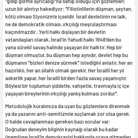
"gidip görme ayrıcalığı"na sahip olduğu için gözlemleri
uzun bir alıntıyı hakediyor: "Filistinlilerin düşman, şeytan,
kötü olması Siyonizm'e içseldir. İsrail devletinin ne laik,
ne de demokratik olması, ırkçılığı meşrulaştırması
kaçınılmazdır...Yerli halkı dışlayan bir devletin
vatandaşları olarak, İsrail'in Yahudi halkı 1948'den bu
yana
sürekli
savaş halinde yaşayan bir halktır. Hep bir
düşman olmuştur, bu düşman hep aynıdır, devlet hep bu
düşmanın "bizleri denize sürmek" istediğini anlatır, her an
hazırlıklı, her an silahlı olmak gerekir. Her İsrailli her yıl
askerlik yapar, her İsrailli birden fazla savaş yaşamıştır.
Böylesi bir toplumun şiddetle, vahşetle, travmayla iç içe
yaşayan bireylerinin ırkçılığı yanlış bulması zordur".
Metodolojik kuralımıza da uyan bu gözlemlere direnmek
ya da yazarını anti-semitizmle suçlamak zor olsa gerek.
O halde cevaplanması gereken bazı sorular var:
Doğrudan deneyim bilginin kaynağı olarak bu kadar
önemliyse İsrail'in demokrasisi hakkında oraya gitmeden