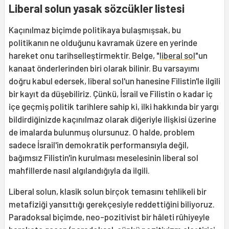
Liberal solun yasak sözcükler listesi
Kaçınılmaz biçimde politikaya bulaşmışsak, bu
politikanın ne olduğunu kavramak üzere en yerinde
hareket onu tarihselleştirmektir. Belge, "
liberal sol
"un
kanaat önderlerinden biri olarak bilinir. Bu varsayımı
doğru kabul edersek, liberal sol'un hanesine Filistin'le ilgili
bir kayıt da düşebiliriz. Çünkü, İsrail ve Filistin o kadar iç
içe geçmiş politik tarihlere sahip ki, ilki hakkında bir yargı
bildirdiğinizde kaçınılmaz olarak diğeriyle ilişkisi üzerine
de imalarda bulunmuş olursunuz. O halde, problem
sadece İsrail'in demokratik performansıyla değil,
bağımsız Filistin'in kurulması meselesinin liberal sol
mahfillerde nasıl algılandığıyla da ilgili.
Liberal solun, klasik solun birçok temasını tehlikeli bir
metafiziği yansıttığı gerekçesiyle reddettiğini biliyoruz.
Paradoksal biçimde, neo-pozitivist bir hâleti rûhiyeyle