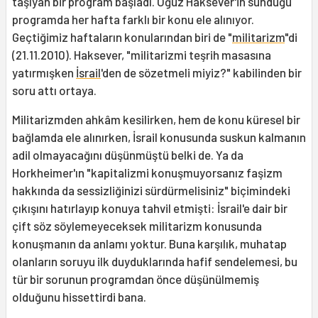
taşıyan bir program başladı. Oğuz Haksever'in sunduğu
programda her hafta farklı bir konu ele alınıyor.
Geçtiğimiz haftaların konularından biri de "
militarizm
"di
(21.11.2010). Haksever, "militarizmi teşrih masasına
yatırmışken
İsrail
'den de sözetmeli miyiz?" kabilinden bir
soru attı ortaya.
Militarizmden ahkâm kesilirken, hem de konu küresel bir
bağlamda ele alınırken, İsrail konusunda suskun kalmanın
adil olmayacağını düşünmüştü belki de. Ya da
Horkheimer'ın "kapitalizmi konuşmuyorsanız faşizm
hakkında da sessizliğinizi sürdürmelisiniz" biçimindeki
çıkışını hatırlayıp konuya tahvil etmişti: İsrail'e dair bir
çift söz söylemeyeceksek militarizm konusunda
konuşmanın da anlamı yoktur. Buna karşılık, muhatap
olanların soruyu ilk duyduklarında hafif sendelemesi, bu
tür bir sorunun programdan önce düşünülmemiş
olduğunu hissettirdi bana.