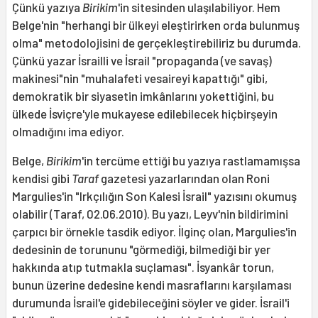
Çünkü yazıya
Birikim
'in sitesinden ulaşılabiliyor. Hem
Belge'nin "herhangi bir ülkeyi eleştirirken orda bulunmuş
olma" metodolojisini de gerçekleştirebiliriz bu durumda.
Çünkü yazar İsrailli ve İsrail "propaganda (ve savaş)
makinesi"nin "muhalafeti vesaireyi kapattığı" gibi,
demokratik bir siyasetin imkânlarını yokettiğini, bu
ülkede İsviçre'yle mukayese edilebilecek hiçbirşeyin
olmadığını ima ediyor.
Belge,
Birikim
'in tercüme ettiği bu yazıya rastlamamışsa
kendisi gibi
Taraf
gazetesi yazarlarından olan Roni
Margulies'in "Irkçılığın Son Kalesi İsrail" yazısını okumuş
olabilir (Taraf, 02.06.2010). Bu yazı, Leyv'nin bildirimini
çarpıcı bir örnekle tasdik ediyor. İlginç olan, Margulies'in
dedesinin de torununu "görmediği, bilmediği bir yer
hakkında atıp tutmakla suçlaması". İsyankâr torun,
bunun üzerine dedesine kendi masraflarını karşılaması
durumunda İsrail'e gidebileceğini söyler ve gider. İsrail'i